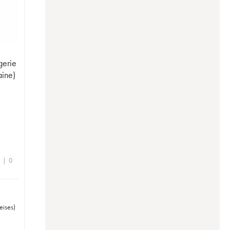
gerie
aine)
e | 0
eises
)