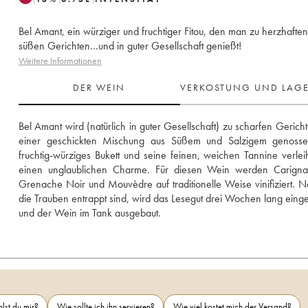
Bel Amant, ein würziger und fruchtiger Fitou, den man zu herzhafte
süßen Gerichten…und in guter Gesellschaft genießt!
Weitere Informationen
DER WEIN
VERKOSTUNG UND LAG
Bel Amant wird (natürlich in guter Gesellschaft) zu scharfen Gericht
einer geschickten Mischung aus Süßem und Salzigem genossen
fruchtig-würziges Bukett und seine feinen, weichen Tannine verlei
einen unglaublichen Charme. Für diesen Wein werden Carignan
Grenache Noir und Mouvèdre auf traditionelle Weise vinifiziert. 
die Trauben entrappt sind, wird das Lesegut drei Wochen lang einge
und der Wein im Tank ausgebaut.
lst du mir?
Wie sollte ich ihn servieren?
Wie viel kostet mich der Versand?