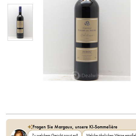
Fragen Sie Margaux, unsere KI-Sommelière
Zu welchem Gericht passt es?
Welche ähnlichen Weine empfieh