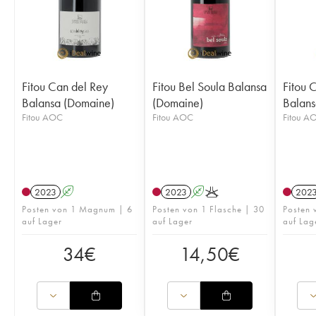
Fitou Can del Rey
Fitou Bel Soula Balansa
Fitou 
Balansa (Domaine)
(Domaine)
Balans
Fitou AOC
Fitou AOC
Fitou A
2023
A
2023
A
K
202
Posten von 1 Magnum | 6
Posten von 1 Flasche | 30
Posten 
auf Lager
auf Lager
auf Lag
34
€
14,50
€