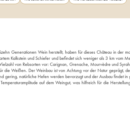
eizehn Generationen Wein herstellt, haben für dieses Château in der mar
 hartem Kalkstein und Schiefer und befindet sich weniger als 3 km vom Me
 Vielzahl von Rebsorten vor: Carignan, Grenache, Mourvèdre und Syrah f
ür die Weißen. Der Weinbau ist von Achtung vor der Natur geprägt, de
sind gering, natürliche Hefen werden bevorzugt und der Ausbau findet in 
Temperaturamplitude auf dem Weingut, was hilfreich für die Herstellung 