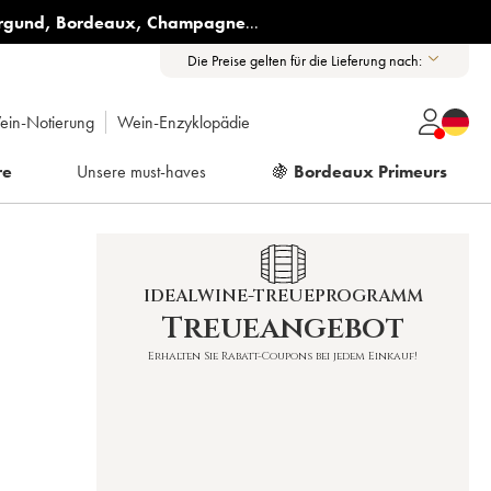
rgund
,
Bordeaux
,
Champagne
...
Die Preise gelten für die Lieferung nach:
ein-Notierung
Wein-Enzyklopädie
re
Unsere must-haves
🍇
Bordeaux Primeurs
IDEALWINE-TREUEPROGRAMM
Treueangebot
Erhalten Sie Rabatt-Coupons bei jedem Einkauf!