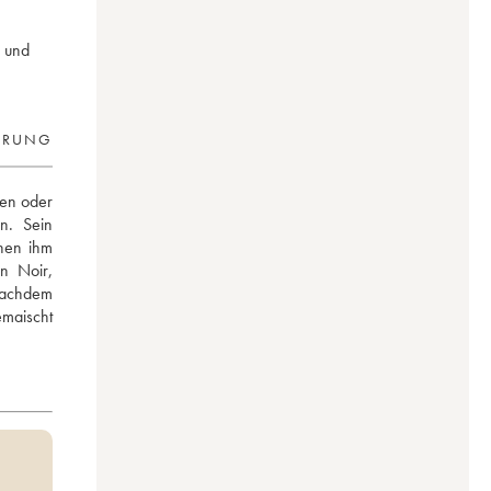
n und
ERUNG
en oder 
. Sein 
hen ihm 
 Noir, 
Nachdem 
maischt 