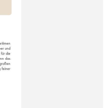
itimen 
er und 
ür die 
nn das 
großen 
feiner 