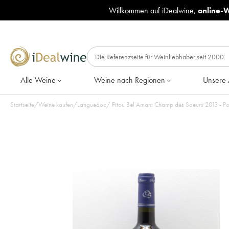
Willkommen auf iDealwine,
online-
Alle Weine
Weine nach Regionen
Unsere 
Startseite
/
Weine kaufen
/
Languedoc
/
Fitou Bel Amant Champ des Soeurs 2013 - Po