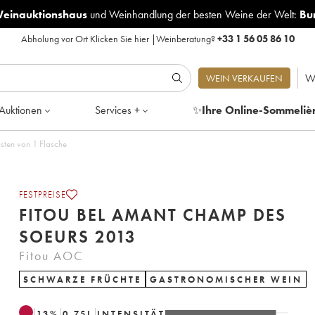
Weinauktionshaus
und
Weinhandlung der besten Weine der Welt:
Bu
Abholung vor Ort
Klicken Sie hier
|
Weinberatung?
+33 1 56 05 86 10
W
WEIN VERKAUFEN
Auktionen
Services +
✨
Ihre Online-Sommeliè
sten von 1 Flasche
FESTPREISE
FITOU BEL AMANT CHAMP DES
SOEURS 2013
Fitou AOC
SCHWARZE FRÜCHTE
GASTRONOMISCHER WEIN
13
%
0.75
L
INTENSITÄT