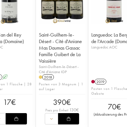
Can del Rey
Saint-Guilhem-le-
Languedoc La Ber
a (Domaine)
Désert - Cité d'Aniane
de l'Arcade (Dom
OC
Mas Daumas Gassac
Languedoc AOC
Famille Guibert de La
Vaissière
Saint-Guilhem-le-Désert -
Cité d'Aniane IGP
3
A
2018
2019
von 1 Flasche | 28
Posten von 3 Magnum | 1
Posten von 1 Flasch
er
auf Lager
Gebote
17
€
390
€
70
€
130
€
Preis pro Einheit
(
Aktualisierung des Pr