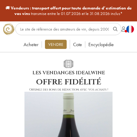
🚚
Vendeurs :
transport offert pour toute demande d’estimation de
vos vins
transmise entre le 01.07.2026 et le 31.08.2026 inclus*
Acheter
Cote
Encyclopédie
VENDRE
LES VENDANGES IDEALWINE
offre fidélité
Obtenez des bons de réduction avec vos achats !