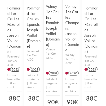
Volnay
Volnay
Pommar
Pommar
Pommar
1er Cru
1er Cru
d 1er
d 1er
d 1er
Les
les
Cru Les
Cru Les
Cru Les
Fremiets
Champa
Pèzeroll
Epenots
Pèzeroll
Joseph
ns
es
Joseph
es
Voillot
Joseph
Joseph
Voillot
Joseph
(Domain
Voillot
Voillot
(Domain
Voillot
e)
(Domain
(Domain
e)
(Domain
Volnay
e)
e)
Pommard
e)
1er Cru
Volnay
1er Cru
Pommard
Pommard
AOC
1er Cru
AOC
1er Cru
1er Cru
AOC
AOC
AOC
2022
2023
2023
2018
2020
Lot de 1
Lot de 1
Lot de 1
Lot de 1
Lot de 1
bouteille
bouteille
bouteille
magnum
magnum
| 8 en
| 11 en
| 8 en
| 0
| 0
stock
stock
stock
enchère
enchère
88
€
88
€
88
€
90
€
90
€