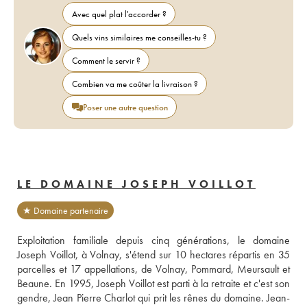
Avec quel plat l'accorder ?
Quels vins similaires me conseilles-tu ?
Comment le servir ?
Combien va me coûter la livraison ?
Poser une autre question
LE DOMAINE JOSEPH VOILLOT
★ Domaine partenaire
Exploitation familiale depuis cinq générations, le domaine 
Joseph Voillot, à Volnay, s'étend sur 10 hectares répartis en 35 
parcelles et 17 appellations, de Volnay, Pommard, Meursault et 
Beaune. En 1995, Joseph Voillot est parti à la retraite et c'est son 
gendre, Jean Pierre Charlot qui prit les rênes du domaine. Jean-