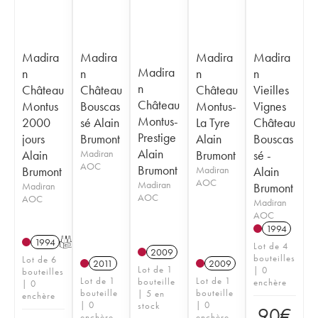
Madira
Madira
Madira
Madira
Madira
n
n
n
n
n
Château
Château
Château
Vieilles
Château
Montus
Bouscas
Montus-
Vignes
Montus-
2000
sé Alain
La Tyre
Château
Prestige
jours
Brumont
Alain
Bouscas
Alain
Alain
Madiran
Brumont
sé -
AOC
Brumont
Brumont
Madiran
Alain
AOC
Madiran
Madiran
Brumont
AOC
AOC
Madiran
AOC
1994
1994
T
Lot de 4
2009
bouteilles
Lot de 6
2011
2009
Lot de 1
| 0
bouteilles
Lot de 1
Lot de 1
bouteille
enchère
| 0
bouteille
bouteille
| 5 en
enchère
| 0
| 0
stock
90
€
enchère
enchère