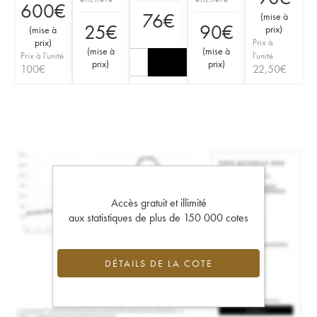
600
€
76
€
(
mise à
25
€
90
€
prix
)
(
mise à
prix
)
Prix à
(
mise à
(
mise à
Prix à l'unité
l'unité
prix
)
prix
)
100
€
22,50
€
Accès gratuit et illimité
aux statistiques de plus de 150 000 cotes
DÉTAILS DE LA COTE