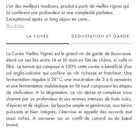
L'un des meilleurs madirans, produit à partir de vieilles vignes qui
lui confèrent une profondeur et une complexité parfaites.
Exceptionnel après un long séjour en cave...
Plus d'infos
LA CUVÉE
DÉGUSTATION ET GARDE
La Cuvée Vieilles Vignes est le grand vin de garde de Bouscassé, 
élevé sur ses lies entre 14 et 16 mois en fûts de chêne, ni collé ni 
filtré. Le tannat qui compose à 100% cette cuvée a bénéficié d'un 
sol argilo-calcaire qui confère au vin richesse et fraîcheur. Une 
fermentation régulée à 28°C, une macération de 3 à 6 semaines 
et une fermentation malolactique en fût neuf composent les étapes 
de vinification. A la dégustation, ce vin dense et complexe nous 
charme par sa profondeur et ses aromes intenses de fruits noirs, 
d'épices et de réglisse. Sa bouche ample et généreuse, aux tanins 
puissants et bien intégrés, s'éternise et appelle des accords tout 
aussi riches. A savourer sur un confit de canard ou du bœuf 
braisé.