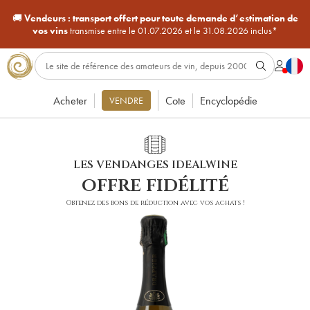
🚚
Vendeurs :
transport offert pour toute demande d’estimation de
vos vins
transmise entre le 01.07.2026 et le 31.08.2026 inclus*
Acheter
Cote
Encyclopédie
VENDRE
LES VENDANGES IDEALWINE
offre fidélité
Obtenez des bons de réduction avec vos achats !