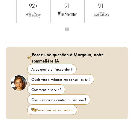
92+
91
91
Posez une question à Margaux, notre
sommelière IA
Avec quel plat l'accorder ?
Quels vins similaires me conseilles-tu ?
Comment le servir ?
Combien va me coûter la livraison ?
Poser une autre question