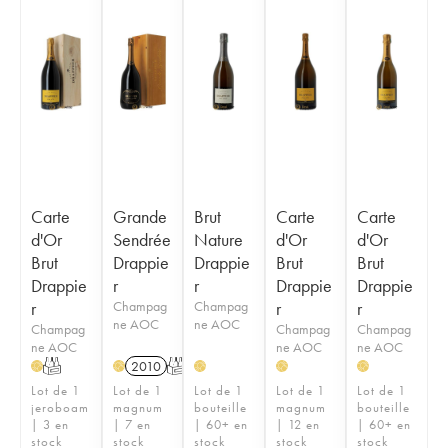
Carte
Grande
Brut
Carte
Carte
d'Or
Sendrée
Nature
d'Or
d'Or
Brut
Drappie
Drappie
Brut
Brut
Drappie
r
r
Drappie
Drappie
r
Champag
Champag
r
r
ne AOC
ne AOC
Champag
Champag
Champag
ne AOC
ne AOC
ne AOC
T
2010
T
H
H
H
H
H
Lot de 1
Lot de 1
Lot de 1
Lot de 1
Lot de 1
jeroboam
magnum
bouteille
magnum
bouteille
| 3 en
| 7 en
| 60+ en
| 12 en
| 60+ en
stock
stock
stock
stock
stock