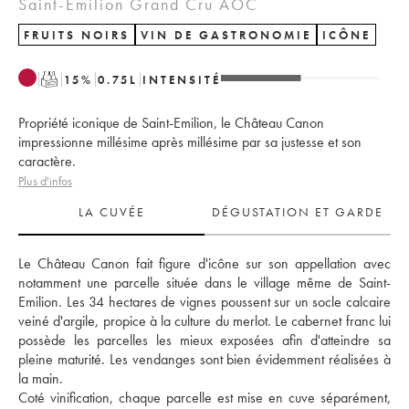
Saint-Émilion Grand Cru AOC
FRUITS NOIRS
VIN DE GASTRONOMIE
ICÔNE
T
15
%
0.75
L
INTENSITÉ
Propriété iconique de Saint-Emilion, le Château Canon
impressionne millésime après millésime par sa justesse et son
caractère.
Plus d'infos
LA CUVÉE
DÉGUSTATION ET GARDE
Le Château Canon fait figure d'icône sur son appellation avec 
notamment une parcelle située dans le village même de Saint-
Emilion. Les 34 hectares de vignes poussent sur un socle calcaire 
veiné d'argile, propice à la culture du merlot. Le cabernet franc lui 
possède les parcelles les mieux exposées afin d'atteindre sa 
pleine maturité. Les vendanges sont bien évidemment réalisées à 
la main. 
Coté vinification, chaque parcelle est mise en cuve séparément, 