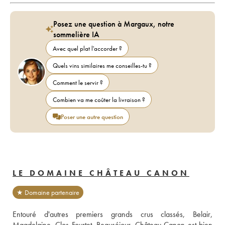
Posez une question à Margaux, notre
sommelière IA
Avec quel plat l'accorder ?
Quels vins similaires me conseilles-tu ?
Comment le servir ?
Combien va me coûter la livraison ?
Poser une autre question
LE DOMAINE CHÂTEAU CANON
★ Domaine partenaire
Entouré d'autres premiers grands crus classés, Belair, 
Magdelaine, Clos Fourtet, Beauséjour, Château Canon est bien 