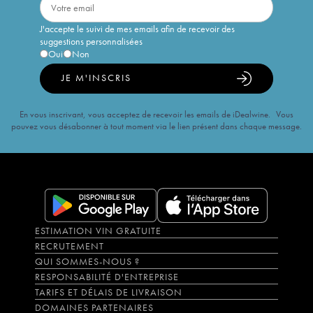
J'accepte le suivi de mes emails afin de recevoir des
suggestions personnalisées
Oui
Non
JE M'INSCRIS
En vous inscrivant, vous acceptez de recevoir les emails de iDealwine. Vous
pouvez vous désabonner à tout moment via le lien présent dans chaque message.
ESTIMATION VIN GRATUITE
RECRUTEMENT
QUI SOMMES-NOUS ?
RESPONSABILITÉ D'ENTREPRISE
TARIFS ET DÉLAIS DE LIVRAISON
DOMAINES PARTENAIRES