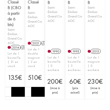
Classé
Classé
B
B
B
B (CBO
B
Saint-
Saint-
Saint-
Émilion
Émilion
Émilion
à partir
Saint-
Grand Cru
Grand Cru
Grand Cru
Émilion
de 6
AOC
AOC
AOC
Grand Cru
bts)
AOC
Saint-
Émilion
Grand Cru
AOC
2021
T
2014
T
Lot de 1
1990
1995
2015
Lot de 1
double
Lot de 1
Lot de 1
Lot de 1
bouteille
magnum
bouteille
bouteille
magnum
| 31 en
| 2 en
| 0
| 3
| 0
stock
stock
enchère
enchères
enchère
135
€
510
€
200
€
60
€
230
€
(
mise à
(
prix
(
mise à
prix
)
actuel
)
prix
)