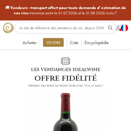
🚚
Vendeurs :
transport offert pour toute demande d’estimation de
vos vins
transmise entre le 01.07.2026 et le 31.08.2026 inclus*
Acheter
Cote
Encyclopédie
VENDRE
LES VENDANGES IDEALWINE
offre fidélité
Obtenez des bons de réduction avec vos achats !