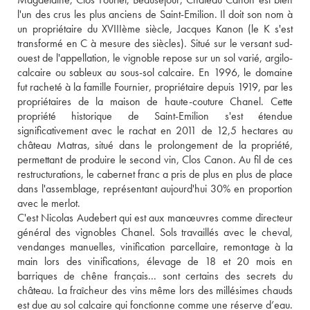
l'un des crus les plus anciens de Saint-Emilion. Il doit son nom à 
un propriétaire du XVIIIème siècle, Jacques Kanon (le K s'est 
transformé en C à mesure des siècles). Situé sur le versant sud-
ouest de l'appellation, le vignoble repose sur un sol varié, argilo-
calcaire ou sableux au sous-sol calcaire. En 1996, le domaine 
fut racheté à la famille Fournier, propriétaire depuis 1919, par les 
propriétaires de la maison de haute-couture Chanel. Cette 
propriété historique de Saint-Emilion s'est étendue 
significativement avec le rachat en 2011 de 12,5 hectares au 
château Matras, situé dans le prolongement de la propriété, 
permettant de produire le second vin, Clos Canon. Au fil de ces 
restructurations, le cabernet franc a pris de plus en plus de place 
dans l'assemblage, représentant aujourd'hui 30% en proportion 
avec le merlot. 
C'est Nicolas Audebert qui est aux manœuvres comme directeur 
général des vignobles Chanel. Sols travaillés avec le cheval, 
vendanges manuelles, vinification parcellaire, remontage à la 
main lors des vinifications, élevage de 18 et 20 mois en 
barriques de chêne français... sont certains des secrets du 
château. La fraîcheur des vins même lors des millésimes chauds 
est due au sol calcaire qui fonctionne comme une réserve d’eau. 