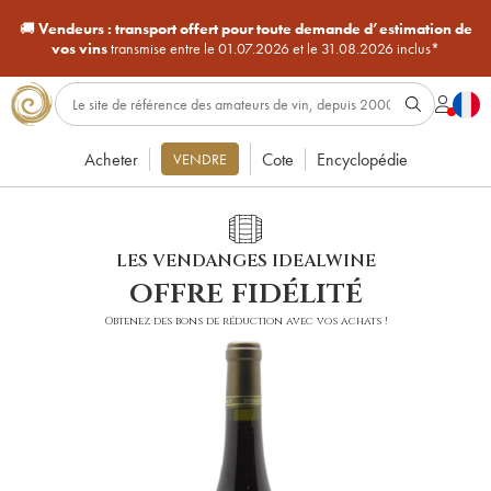
🚚
Vendeurs :
transport offert pour toute demande d’estimation de
vos vins
transmise entre le 01.07.2026 et le 31.08.2026 inclus*
Acheter
Cote
Encyclopédie
VENDRE
LES VENDANGES IDEALWINE
offre fidélité
Obtenez des bons de réduction avec vos achats !