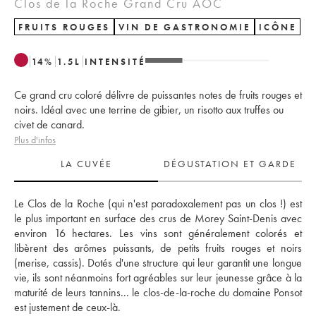
Clos de la Roche Grand Cru AOC
FRUITS ROUGES
VIN DE GASTRONOMIE
ICÔNE
14
%
1.5
L
INTENSITÉ
Ce grand cru coloré délivre de puissantes notes de fruits rouges et
noirs. Idéal avec une terrine de gibier, un risotto aux truffes ou
civet de canard.
Plus d'infos
LA CUVÉE
DÉGUSTATION ET GARDE
Le Clos de la Roche (qui n'est paradoxalement pas un clos !) est 
le plus important en surface des crus de Morey Saint-Denis avec 
environ 16 hectares. Les vins sont généralement colorés et 
libèrent des arômes puissants, de petits fruits rouges et noirs 
(merise, cassis). Dotés d'une structure qui leur garantit une longue 
vie, ils sont néanmoins fort agréables sur leur jeunesse grâce à la 
maturité de leurs tannins... le clos-de-la-roche du domaine Ponsot 
est justement de ceux-là. 