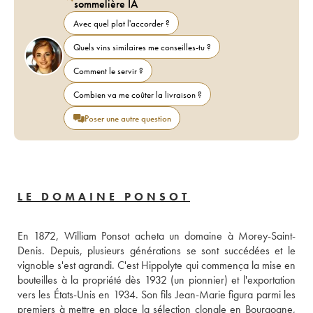
sommelière IA
Avec quel plat l'accorder ?
Quels vins similaires me conseilles-tu ?
Comment le servir ?
Combien va me coûter la livraison ?
Poser une autre question
LE DOMAINE PONSOT
En 1872, William Ponsot acheta un domaine à Morey-Saint-
Denis. Depuis, plusieurs générations se sont succédées et le 
vignoble s'est agrandi. C'est Hippolyte qui commença la mise en 
bouteilles à la propriété dès 1932 (un pionnier) et l'exportation 
vers les États-Unis en 1934. Son fils Jean-Marie figura parmi les 
premiers à mettre en place la sélection clonale en Bourgogne, 