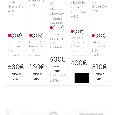
Grand Cru
Roche
Roche
Clos de la
e)
AOC
Grand Cru
Grand Cru
Roche
Charmes-
AOC
AOC
Grand Cru
Chamberti
AOC
n Grand
Cru AOC
2005
2017
Lot de 3
2015
2005
2005
Lot de 1
bouteilles
Lot de 1
Lot de 1
Lot de 1
bouteille
| 0
magnum
bouteille
bouteille
| 5 en
enchère
| 0
| 0
| 0
stock
enchère
enchère
enchère
600
€
400
€
630
€
150
€
810
€
(
mise à
prix
)
(
mise à
(
mise à
(
mise à
Prix à l'unité
prix
)
prix
)
prix
)
200
€