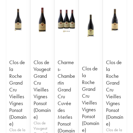
Clos de
Clos de
Charme
Clos de
Clos de
la
Vougeot
s-
la
la
Roche
Grand
Chambe
Roche
Roche
Grand
Cru
rtin
Grand
Grand
Cru
Vieilles
Grand
Cru
Cru
Vieilles
Vignes
Cru
Vieilles
Vieilles
Vignes
Ponsot
Cuvée
Vignes
Vignes
Ponsot
(Domain
des
Ponsot
Ponsot
(Domain
e)
Merles
(Domain
(Domain
e)
Clos de
Ponsot
e)
Vougeot
e)
Clos de la
(Domain
Clos de la