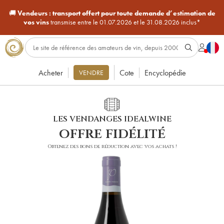
🚚
Vendeurs :
transport offert pour toute demande d’estimation de
vos vins
transmise entre le 01.07.2026 et le 31.08.2026 inclus*
Acheter
Cote
Encyclopédie
VENDRE
LES VENDANGES IDEALWINE
offre fidélité
Obtenez des bons de réduction avec vos achats !