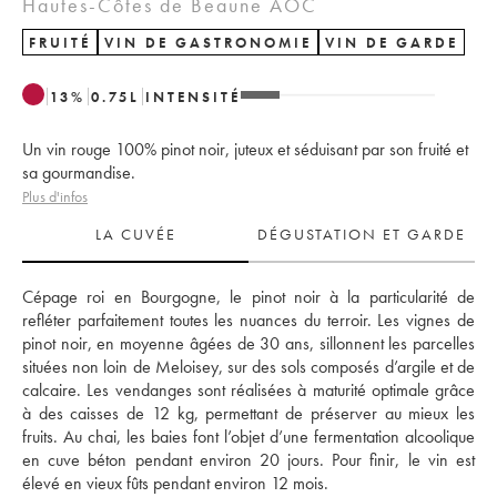
Hautes-Côtes de Beaune AOC
FRUITÉ
VIN DE GASTRONOMIE
VIN DE GARDE
13
%
0.75
L
INTENSITÉ
Un vin rouge 100% pinot noir, juteux et séduisant par son fruité et
sa gourmandise.
Plus d'infos
LA CUVÉE
DÉGUSTATION ET GARDE
Cépage roi en Bourgogne, le pinot noir à la particularité de 
refléter parfaitement toutes les nuances du terroir. Les vignes de 
pinot noir, en moyenne âgées de 30 ans, sillonnent les parcelles 
situées non loin de Meloisey, sur des sols composés d’argile et de 
calcaire. Les vendanges sont réalisées à maturité optimale grâce 
à des caisses de 12 kg, permettant de préserver au mieux les 
fruits. Au chai, les baies font l’objet d’une fermentation alcoolique 
en cuve béton pendant environ 20 jours. Pour finir, le vin est 
élevé en vieux fûts pendant environ 12 mois.