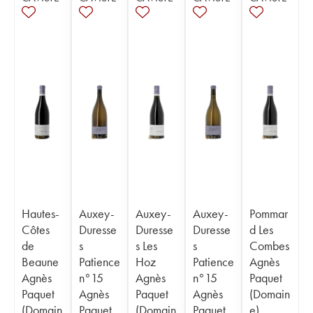
Hautes-
Auxey-
Auxey-
Auxey-
Pommar
Côtes
Duresse
Duresse
Duresse
d Les
de
s
s Les
s
Combes
Beaune
Patience
Hoz
Patience
Agnès
Agnès
n°15
Agnès
n°15
Paquet
Paquet
Agnès
Paquet
Agnès
(Domain
(Domain
Paquet
(Domain
Paquet
e)