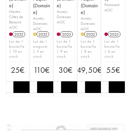
e)
(Domain
e)
(Domain
Pommard
AOC
Hautes-
e)
Auxey-
e)
Côtes de
Duresses
Auxey-
Auxey-
Beaune
AOC
Duresses
Duresses
AOC
AOC
AOC
2022
2022
2023
2022
2023
Lot de 1
Lot de 1
Lot de 1
Lot de 1
Lot de 1
bouteille
magnum
bouteille
bouteille
bouteille
| 10 en
| 3 en
| 9 en
| 8 en
| 6 en
stock
stock
stock
stock
stock
25
€
110
€
30
€
49,50
€
55
€