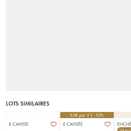
LOTS SIMILAIRES
63
€
par 3 | -10%
E-CAVISTE
E-CAVISTE
ENCHÈ
TVA récup