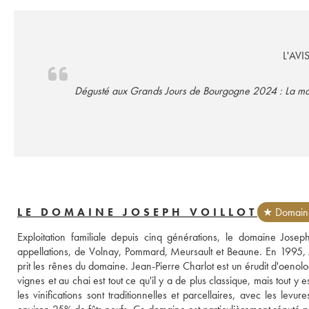
L'AVI
Dégusté aux Grands Jours de Bourgogne 2024 : La mache 
LE DOMAINE JOSEPH VOILLOT
★ Domaine
Exploitation familiale depuis cinq générations, le domaine Josep
appellations, de Volnay, Pommard, Meursault et Beaune. En 1995, Jose
prit les rênes du domaine. Jean-Pierre Charlot est un érudit d'oenolo
vignes et au chai est tout ce qu'il y a de plus classique, mais tout y est
les vinifications sont traditionnelles et parcellaires, avec les le