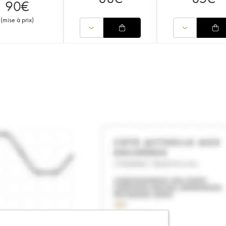
90
€
(
mise à prix
)