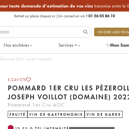
 pour toute demande d’estimation de vos vins
transmise entre le 
Retrait sur place
cliquez ici
|
Un conseil en vin ?
01 56 05 86 10
VENDRE MES VINS
Nos enchères
Services +
✨
Mon Som
Pommard 1er Cru Les Pèzerolles Joseph Voillot (Domaine) 2022 - Lot de 1 bouteille
E-CAVISTE
POMMARD 1ER CRU LES PÈZEROL
JOSEPH VOILLOT (DOMAINE)
Pommard 1er Cru AOC
FRUITÉ
VIN DE GASTRONOMIE
VIN DE GARDE
13.5
%
0.75
L
INTENSITÉ