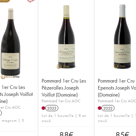
Pommard 1er Cru Les
Pommard 1er Cru 
 1er Cru Les
Pèzerolles Joseph
Epenots Joseph Voi
s Joseph Voillot
Voillot (Domaine)
(Domaine)
ine)
Pommard 1er Cru AOC
Pommard 1er Cru AO
1er Cru AOC
2023
2022
Lot de 1 bouteille | 8 en
Lot de 1 bouteille | 
1 magnum | 0
stock
stock
88
€
85
€