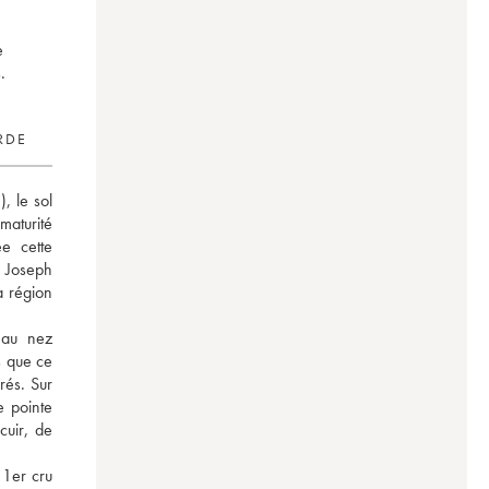
e
.
RDE
, le sol 
maturité 
e cette 
 Joseph 
a région 
au nez 
s que ce 
és. Sur 
 pointe 
uir, de 
1er cru 