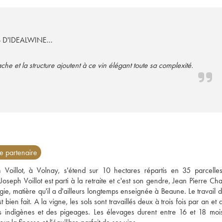
S D'IDEALWINE...
et la structure ajoutent à ce vin élégant toute sa complexité.
 partenaire
h Voillot, à Volnay, s'étend sur 10 hectares répartis en 35 parcelles
ph Voillot est parti à la retraite et c'est son gendre, Jean Pierre Charl
gie, matière qu'il a d'ailleurs longtemps enseignée à Beaune. Le travail d
 bien fait. A la vigne, les sols sont travaillés deux à trois fois par an et a
vures indigènes et des pigeages. Les élevages durent entre 16 et 18 mois