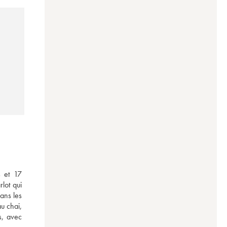
 et 17 
ot qui 
ans les 
u chai, 
, avec 