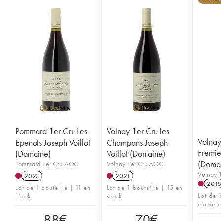
Pommard 1er Cru Les
Volnay 1er Cru les
Volnay
Epenots Joseph Voillot
Champans Joseph
Fremiet
(Domaine)
Voillot (Domaine)
(Doma
Pommard 1er Cru AOC
Volnay 1er Cru AOC
Volnay 
2023
2021
2018
Lot de 1 bouteille | 11 en
Lot de 1 bouteille | 15 en
Lot de 
stock
stock
enchère
88
€
70
€