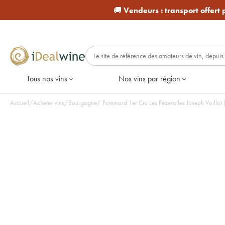
🚚
Vendeurs :
transport offert
Tous nos vins
Nos vins par région
Accueil
/
Acheter vins
/
Bourgogne
/