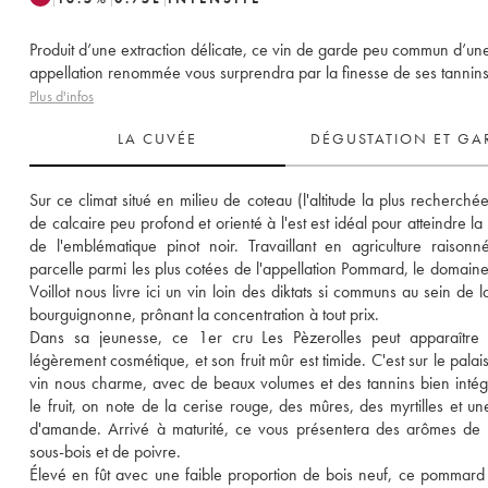
Produit d’une extraction délicate, ce vin de garde peu commun d’un
appellation renommée vous surprendra par la finesse de ses tannins
Plus d'infos
LA CUVÉE
DÉGUSTATION ET GA
Sur ce climat situé en milieu de coteau (l'altitude la plus recherchée)
de calcaire peu profond et orienté à l'est est idéal pour atteindre la 
de l'emblématique pinot noir. Travaillant en agriculture raisonné
parcelle parmi les plus cotées de l'appellation Pommard, le domaine
Voillot nous livre ici un vin loin des diktats si communs au sein de l
bourguignonne, prônant la concentration à tout prix. 
Dans sa jeunesse, ce 1er cru Les Pèzerolles peut apparaître 
légèrement cosmétique, et son fruit mûr est timide. C'est sur le palai
vin nous charme, avec de beaux volumes et des tannins bien intégr
le fruit, on note de la cerise rouge, des mûres, des myrtilles et une
d'amande. Arrivé à maturité, ce vous présentera des arômes de c
sous-bois et de poivre. 
Élevé en fût avec une faible proportion de bois neuf, ce pommard 