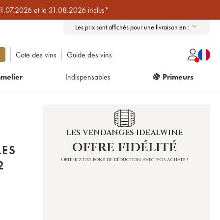
01.07.2026 et le 31.08.2026 inclus*
Les prix sont affichés pour une livraison en :
Cote des vins
Guide des vins
melier
Indispensables
🍇 Primeurs
LES VENDANGES IDEALWINE
offre fidélité
LES
Obtenez des bons de réduction avec vos achats !
 2022