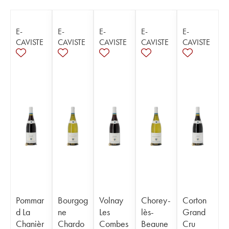
E-
E-
E-
E-
E-
CAVISTE
CAVISTE
CAVISTE
CAVISTE
CAVISTE
Pommar
Bourgog
Volnay
Chorey-
Corton
d La
ne
Les
lès-
Grand
Chanièr
Chardo
Combes
Beaune
Cru