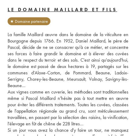
LE DOMAINE MAILLARD ET FILS
★ Domaine partenaire
La famille Maillard œuvre dans le domaine de la viticulture en 
Bourgogne depuis 1766. En 1952, Daniel Maillard, le père de 
Pascal, décide de ne se consacrer qu'à ce métier, et concentre 
ses forces à faire grandir le domaine et à élever des cuvées 
dans le respect du terroir et des sols. C'est ainsi qu'aujourd'hui, 
le domaine est passé de deux hectares à 19, partagés sur les 
communes d'Aloxe-Corton, de Pommard, Beaune, Ladoix-
Serrigny, Chorey-les-Beaune, Meursault, Volnay, Savigny-lès-
Beaune… 
Aux vignes comme en cuverie, les méthodes sont traditionnelles 
même si Pascal Maillard n'hésite pas à tout mettre en œuvre 
pour éviter les différents traitements. Toutes les cuvées, classées 
de l'appellation régionale au grand cru, sont méticuleusement 
travaillées, en passant par la sélection des raisins, la vinification, 
l'élevage en fût de chêne de 228 litres… 
Si un jour vous avez la chance d'y faire un tour, ne manquez 