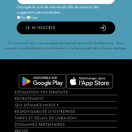
J'accepte le suivi de mes emails afin de recevoir des
suggestions personnalisées
Oui
Non
JE M'INSCRIS
En vous inscrivant, vous acceptez de recevoir les emails de iDealwine. Vous
pouvez vous désabonner à tout moment via le lien présent dans chaque message.
ESTIMATION VIN GRATUITE
RECRUTEMENT
QUI SOMMES-NOUS ?
RESPONSABILITÉ D'ENTREPRISE
TARIFS ET DÉLAIS DE LIVRAISON
DOMAINES PARTENAIRES
PRESSE