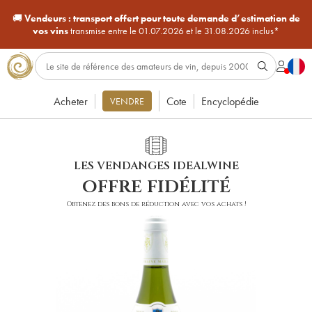
🚚
Vendeurs :
transport offert pour toute demande d’estimation de
vos vins
transmise entre le 01.07.2026 et le 31.08.2026 inclus*
Acheter
Cote
Encyclopédie
VENDRE
LES VENDANGES IDEALWINE
offre fidélité
Obtenez des bons de réduction avec vos achats !