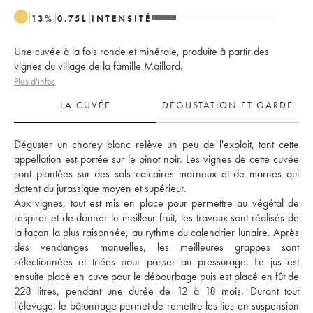
13
%
0.75
L
INTENSITÉ
Une cuvée à la fois ronde et minérale, produite à partir des
vignes du village de la famille Maillard.
Plus d'infos
LA CUVÉE
DÉGUSTATION ET GARDE
Déguster un chorey blanc relève un peu de l'exploit, tant cette 
appellation est portée sur le pinot noir. Les vignes de cette cuvée 
sont plantées sur des sols calcaires marneux et de marnes qui 
datent du jurassique moyen et supérieur. 
Aux vignes, tout est mis en place pour permettre au végétal de 
respirer et de donner le meilleur fruit, les travaux sont réalisés de 
la façon la plus raisonnée, au rythme du calendrier lunaire. Après 
des vendanges manuelles, les meilleures grappes sont 
sélectionnées et triées pour passer au pressurage. Le jus est 
ensuite placé en cuve pour le débourbage puis est placé en fût de 
228 litres, pendant une durée de 12 à 18 mois. Durant tout 
l'élevage, le bâtonnage permet de remettre les lies en suspension 