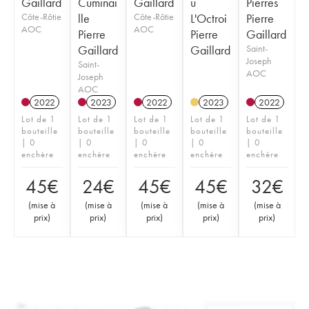
Gaillard
Cuminai
Gaillard
u
Pierres
Côte-Rôtie
lle
Côte-Rôtie
L'Octroi
Pierre
AOC
AOC
Pierre
Pierre
Gaillard
Gaillard
Gaillard
Saint-
Joseph
Saint-
AOC
Joseph
AOC
2022
2023
2022
2023
2022
Lot de 1
Lot de 1
Lot de 1
Lot de 1
Lot de 1
bouteille
bouteille
bouteille
bouteille
bouteille
| 0
| 0
| 0
| 0
| 0
enchère
enchère
enchère
enchère
enchère
45
€
24
€
45
€
45
€
32
€
(
mise à
(
mise à
(
mise à
(
mise à
(
mise à
prix
)
prix
)
prix
)
prix
)
prix
)