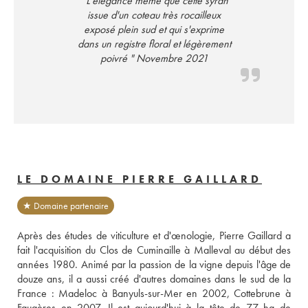
" L'élégance même que cette syrah
issue d'un coteau très rocailleux
exposé plein sud et qui s'exprime
dans un registre floral et légèrement
poivré " Novembre 2021
LE DOMAINE PIERRE GAILLARD
★ Domaine partenaire
Après des études de viticulture et d'œnologie, Pierre Gaillard a 
fait l'acquisition du Clos de Cuminaille à Malleval au début des 
années 1980. Animé par la passion de la vigne depuis l'âge de 
douze ans, il a aussi créé d'autres domaines dans le sud de la 
France : Madeloc à Banyuls-sur-Mer en 2002, Cottebrune à 
Faugères en 2007. Il est aujourd'hui à la tête de 77 ha de 