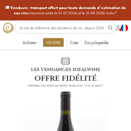
🚚
Vendeurs :
transport offert pour toute demande d’estimation de
vos vins
transmise entre le 01.07.2026 et le 31.08.2026 inclus*
Acheter
Cote
Encyclopédie
VENDRE
LES VENDANGES IDEALWINE
offre fidélité
Obtenez des bons de réduction avec vos achats !