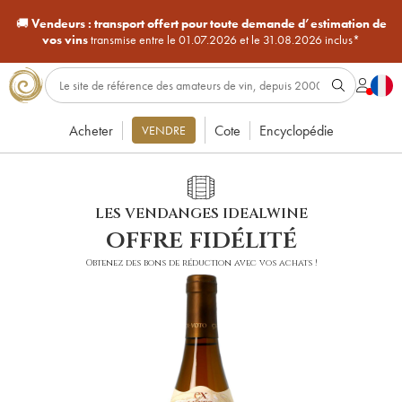
🚚
Vendeurs :
transport offert pour toute demande d’estimation de
vos vins
transmise entre le 01.07.2026 et le 31.08.2026 inclus*
Acheter
Cote
Encyclopédie
VENDRE
LES VENDANGES IDEALWINE
offre fidélité
Obtenez des bons de réduction avec vos achats !