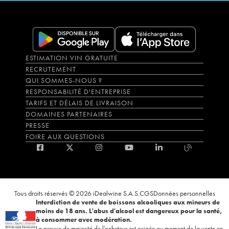
ESTIMATION VIN GRATUITE
RECRUTEMENT
QUI SOMMES-NOUS ?
RESPONSABILITÉ D'ENTREPRISE
TARIFS ET DÉLAIS DE LIVRAISON
DOMAINES PARTENAIRES
PRESSE
FOIRE AUX QUESTIONS
Tous droits réservés © 2026 iDealwine S.A.S.
CGS
Données personnelles
Interdiction de vente de boissons alcooliques aux mineurs de
moins de 18 ans. L'abus d'alcool est dangereux pour la santé,
à consommer avec modération.
La preuve de majorité de l'acheteur est exigée au moment de la vente en