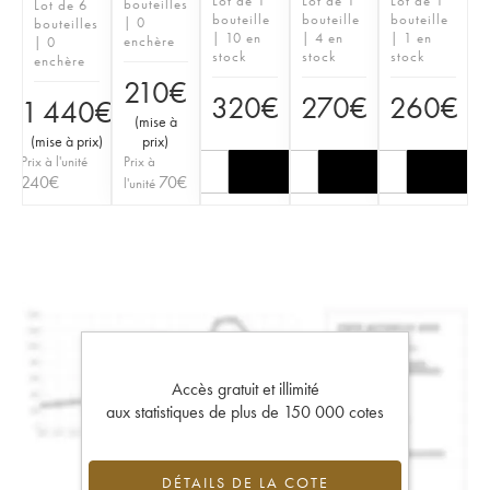
Lot de 1
Lot de 1
Lot de 1
bouteilles
Lot de 6
bouteille
bouteille
bouteille
| 0
bouteilles
| 10 en
| 4 en
| 1 en
enchère
| 0
stock
stock
stock
enchère
210
€
320
€
270
€
260
€
1 440
€
(
mise à
(
mise à prix
)
prix
)
Prix à l'unité
Prix à
240
€
70
€
l'unité
Accès gratuit et illimité
aux statistiques de plus de 150 000 cotes
DÉTAILS DE LA COTE