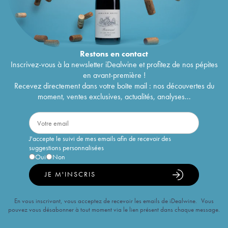
Restons en
contact
Inscrivez-vous à la newsletter iDealwine et profitez de nos pépites
en avant-première !
Recevez directement dans votre boîte mail : nos découvertes du
moment, ventes exclusives, actualités, analyses...
J'accepte le suivi de mes emails afin de recevoir des
suggestions personnalisées
Oui
Non
JE M'INSCRIS
En vous inscrivant, vous acceptez de recevoir les emails de iDealwine. Vous
pouvez vous désabonner à tout moment via le lien présent dans chaque message.