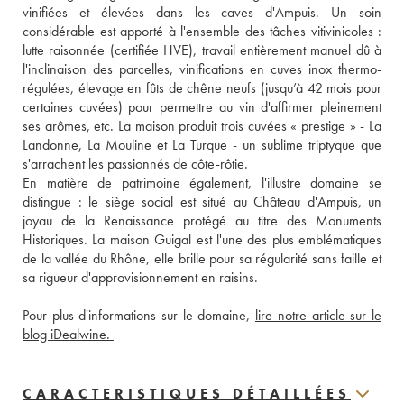
vinifiées et élevées dans les caves d'Ampuis. Un soin 
considérable est apporté à l'ensemble des tâches vitivinicoles : 
lutte raisonnée (certifiée HVE), travail entièrement manuel dû à 
l'inclinaison des parcelles, vinifications en cuves inox thermo-
régulées, élevage en fûts de chêne neufs (jusqu’à 42 mois pour 
certaines cuvées) pour permettre au vin d'affirmer pleinement 
ses arômes, etc. La maison produit trois cuvées « prestige » - La 
Landonne, La Mouline et La Turque - un sublime triptyque que 
s'arrachent les passionnés de côte-rôtie. 
En matière de patrimoine également, l'illustre domaine se 
distingue : le siège social est situé au Château d'Ampuis, un 
joyau de la Renaissance protégé au titre des Monuments 
Historiques. La maison Guigal est l'une des plus emblématiques 
de la vallée du Rhône, elle brille pour sa régularité sans faille et 
sa rigueur d'approvisionnement en raisins.
Pour plus d'informations sur le domaine, 
lire notre article sur le 
blog iDealwine. 
CARACTERISTIQUES DÉTAILLÉES