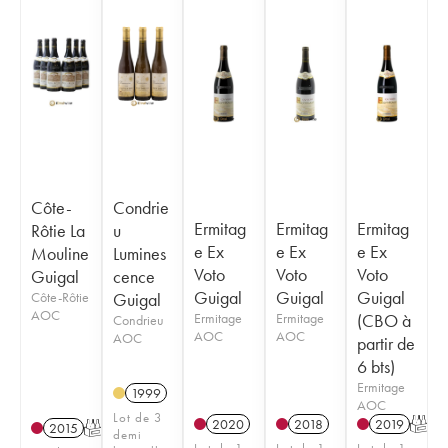
Côte-
Condrie
Ermitag
Ermitag
Ermitag
Rôtie La
u
e Ex
e Ex
e Ex
Mouline
Lumines
Voto
Voto
Voto
Guigal
cence
Guigal
Guigal
Guigal
Côte-Rôtie
Guigal
AOC
Ermitage
Ermitage
(CBO à
Condrieu
AOC
AOC
AOC
partir de
6 bts)
Ermitage
1999
AOC
Lot de 3
2020
2018
2019
T
2015
T
demi