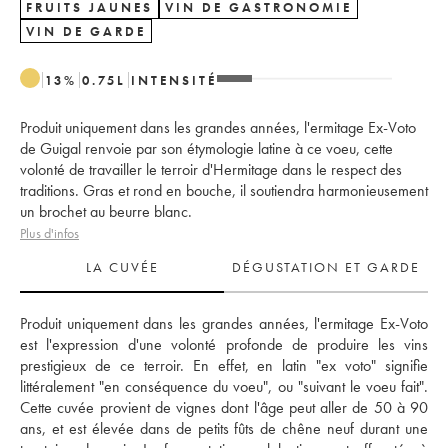
FRUITS JAUNES
VIN DE GASTRONOMIE
VIN DE GARDE
13
%
0.75
L
INTENSITÉ
Produit uniquement dans les grandes années, l'ermitage Ex-Voto
de Guigal renvoie par son étymologie latine à ce voeu, cette
volonté de travailler le terroir d'Hermitage dans le respect des
traditions. Gras et rond en bouche, il soutiendra harmonieusement
un brochet au beurre blanc.
Plus d'infos
LA CUVÉE
DÉGUSTATION ET GARDE
Produit uniquement dans les grandes années, l'ermitage Ex-Voto 
est l'expression d'une volonté profonde de produire les vins 
prestigieux de ce terroir. En effet, en latin "ex voto" signifie 
littéralement "en conséquence du voeu", ou "suivant le voeu fait". 
Cette cuvée provient de vignes dont l'âge peut aller de 50 à 90 
ans, et est élevée dans de petits fûts de chêne neuf durant une 