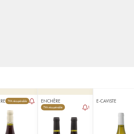
RE
ENCHÈRE
E-CAVISTE
TVA récupérable
1
TVA récupérable