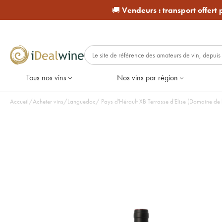
🚚
Vendeurs :
transport offert
Tous nos vins
Nos vins par région
Accueil
/
Acheter vins
/
Languedoc
/