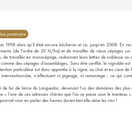
ne partenaire
puis 1998 alors qu’il était encore bûcheron et ce, jusqu’en 2008. En rec
dements (de l'ordre de 20 hl/ha) et de travailler de vieux cépages sur 
s, de travailler en monocépage, redonnant leurs lettres de noblesse au ci
comme des cépages d'assemblages. Sans être certifié, le vignoble est c
tention particulière est donc apportée à la vigne, au chai et en cave de 
 interventionniste, n’effectuant ni pigeage, ni remontage ; ce qui contr
ui de fer de lance du Languedoc, devenant l’un des domaines des plus r
 « l’une de ces adresses chéries que l’on se passe sous le manteau ». 
urrait vous en parler des heures durant tant elle aime les vins !