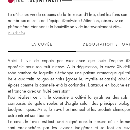
15
%
1.5
L
INTENSITÉ
Le délicieux vin de copains de la Terrasse d'Elise, dont les fans sont
nombreux au sein de l'équipe iDealwine ! Attention, observez ce
phénomène étonnant : la bouteille se vide incroyablement vite...
Plus d'infos
LA CUVÉE
DÉGUSTATION ET GA
Voici LE vin de copain par excellence que toute l’équipe iDe
apprécie pour son fruit intense. A la dégustation, la cuvée XB déli
robe sombre de laquelle s’échappe une palette aromatique qui fait 
belle aux fruits rouges et noirs (groseille, myrtille et cassis) ainsi 
épices comme la cannelle et à la coriandre. L'attaque en bouche est 
et franche avec un fruité persistant. 
Pour réaliser ce vin, le domaine a cultivé la syrah sur des sols 
composés de galets roulés et d’argile selon des principes biologi
biodynamiques. Ainsi, le travail est manuel et les produits chimiques 
autre intrant sont bannis. 
En cave, le travail est tout aussi soigné dans la mesure où les fermen
sont enclenchées par les levures indigènes et se font en cuve