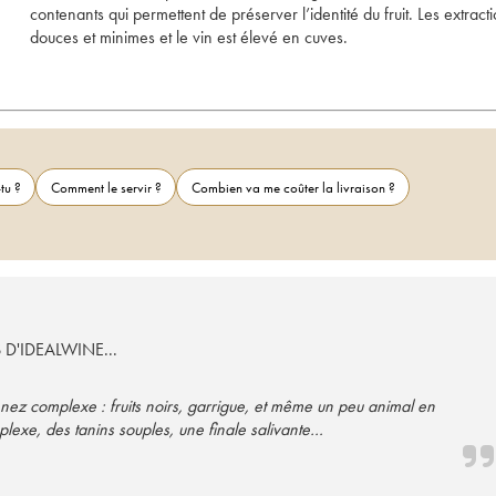
contenants qui permettent de préserver l’identité du fruit. Les extracti
douces et minimes et le vin est élevé en cuves.
tu ?
Comment le servir ?
Combien va me coûter la livraison ?
S D'IDEALWINE...
z complexe : fruits noirs, garrigue, et même un peu animal en
lexe, des tanins souples, une finale salivante…