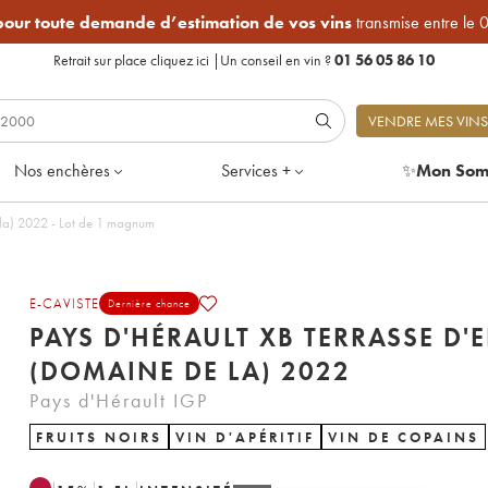
 pour toute demande d’estimation de vos vins
transmise entre le 
Retrait sur place
cliquez ici
|
Un conseil en vin ?
01 56 05 86 10
VENDRE MES VINS
Nos enchères
Services +
✨
Mon Som
Pays d'Hérault XB Terrasse d'Elise (Domaine de la) 2022 - Lot de 1 magnum
E-CAVISTE
Dernière chance
PAYS D'HÉRAULT XB TERRASSE D'E
(DOMAINE DE LA) 2022
Pays d'Hérault IGP
FRUITS NOIRS
VIN D'APÉRITIF
VIN DE COPAINS