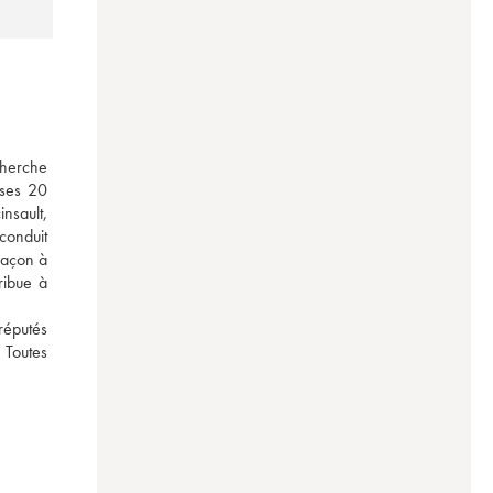
herche 
ses 20 
nsault, 
onduit 
façon à 
ibue à 
éputés 
Toutes 