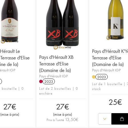
'Hérault Le
Pays d'Hérault K'
Pays d'Hérault XB
Terrasse d'Elise
Terrasse d'Elise
Terrasse d'Elise
ne de la)
(Domaine de la)
(Domaine de la)
érault IGP
Pays d'Hérault IGP
Pays d'Hérault IGP
2023
1
2023
Lot de 1 bouteille | 
 bouteille | 0
Lot de 2 bouteilles | 0
stock
enchère
25
€
27
€
27
€
(
mise à prix
)
(
mise à prix
)
13,50
€
Prix à l'unité