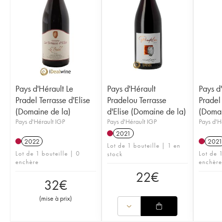
Pays d'Hérault Le
Pays d'Hérault
Pays d
Pradel Terrasse d'Elise
Pradelou Terrasse
Pradel 
(Domaine de la)
d'Elise (Domaine de la)
(Domai
Pays d'Hérault IGP
Pays d'Hérault IGP
Pays d'H
2021
2022
202
Lot de 1 bouteille | 1 en
Lot de 1 bouteille | 0
Lot de 1
stock
enchère
enchère
22
€
32
€
(
mise à prix
)