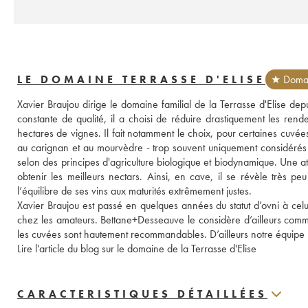
LE DOMAINE TERRASSE D'ELISE
★ Domai
Xavier Braujou dirige le domaine familial de la Terrasse d'Elise de
constante de qualité, il a choisi de réduire drastiquement les ren
hectares de vignes. Il fait notamment le choix, pour certaines cuvée
au carignan et au mourvèdre - trop souvent uniquement considérés 
selon des principes d'agriculture biologique et biodynamique. Une at
obtenir les meilleurs nectars. Ainsi, en cave, il se révèle très peu
l’équilibre de ses vins aux maturités extrêmement justes. 
Xavier Braujou est passé en quelques années du statut d’ovni à cel
chez les amateurs. Bettane+Desseauve le considère d’ailleurs comme
les cuvées sont hautement recommandables. D’ailleurs notre équipe po
Lire l'article du blog sur le domaine de la Terrasse d'Elise
CARACTERISTIQUES DÉTAILLÉES