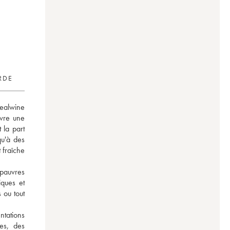
RDE
alwine 
vre une 
la part 
qu'à des 
fraîche 
pauvres 
ques et 
ou tout 
tations 
s, des 