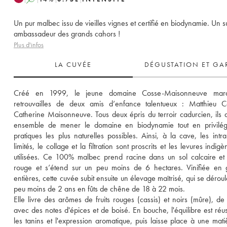
Un pur malbec issu de vieilles vignes et certifié en biodynamie. Un 
ambassadeur des grands cahors !
Plus d'infos
LA CUVÉE
DÉGUSTATION ET GA
Créé en 1999, le jeune domaine Cosse-Maisonneuve marq
retrouvailles de deux amis d’enfance talentueux : Matthieu Co
Catherine Maisonneuve. Tous deux épris du terroir cadurcien, ils d
ensemble de mener le domaine en biodynamie tout en privilégia
pratiques les plus naturelles possibles. Ainsi, à la cave, les intran
limités, le collage et la filtration sont proscrits et les levures indigè
utilisées. Ce 100% malbec prend racine dans un sol calcaire et d
rouge et s’étend sur un peu moins de 6 hectares. Vinifiée en 
entières, cette cuvée subit ensuite un élevage maîtrisé, qui se déroul
peu moins de 2 ans en fûts de chêne de 18 à 22 mois. 
Elle livre des arômes de fruits rouges (cassis) et noirs (mûre), de vi
avec des notes d'épices et de boisé. En bouche, l'équilibre est réuss
les tanins et l'expression aromatique, puis laisse place à une matiè