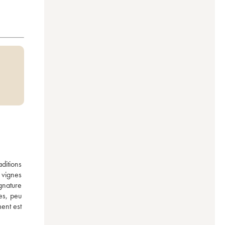
itions 
vignes 
gnature 
s, peu 
ent est 