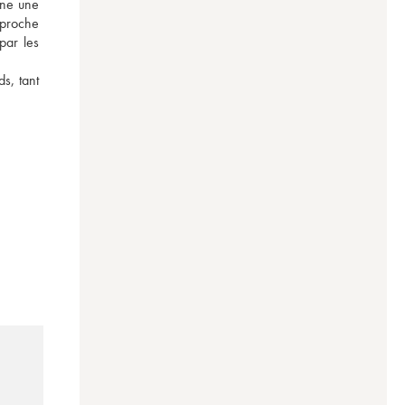
ne une 
proche 
ar les 
, tant 