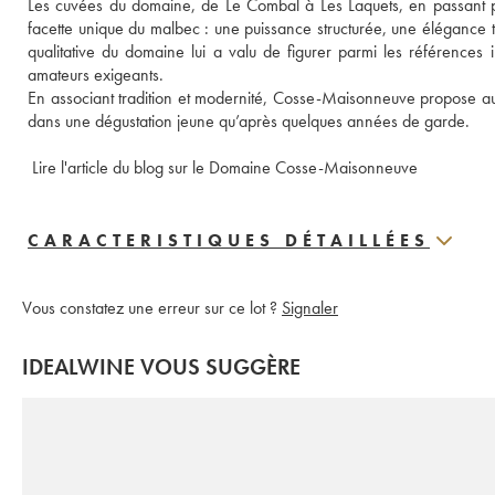
Les cuvées du domaine, de Le Combal à Les Laquets, en passant pa
facette unique du malbec : une puissance structurée, une élégance 
qualitative du domaine lui a valu de figurer parmi les références i
amateurs exigeants.
En associant tradition et modernité, Cosse-Maisonneuve propose aujo
dans une dégustation jeune qu’après quelques années de garde.
 Lire l'article du blog sur le Domaine Cosse-Maisonneuve
CARACTERISTIQUES DÉTAILLÉES
Vous constatez une erreur sur ce lot ?
Signaler
IDEALWINE VOUS SUGGÈRE