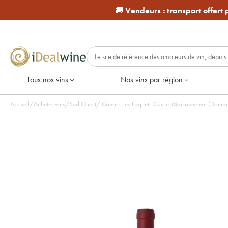
🚚
Vendeurs :
transport offert
Tous nos vins
Nos vins par région
Accueil
/
Acheter vins
/
Sud Ouest
/