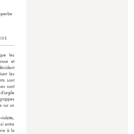
superbe
RDE
ue les 
sse et 
écident 
nt les 
ts sont 
nes sont 
’argile 
grappes 
e sur un 
olette, 
i entre 
re à la 