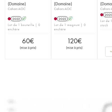
(Domaine)
(Domaine)
(Doma
Cahors AOC
Cahors AOC
Cahors
202
2022
A
2022
A
Lot de 1
Lot de 1 bouteille | 0
Lot de 1 magnum | 0
stock
enchère
enchère
60
€
120
€
(
mise à prix
)
(
mise à prix
)