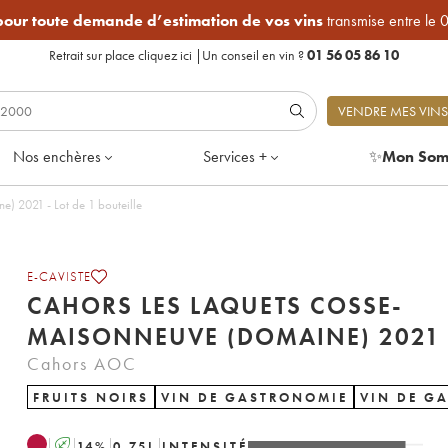
 pour toute demande d’estimation de vos vins
transmise entre le 
Retrait sur place
cliquez ici
|
Un conseil en vin ?
01 56 05 86 10
VENDRE MES VINS
Nos enchères
Services +
✨
Mon Som
Cahors Les Laquets Cosse-Maisonneuve (Domaine) 2021 - Lot de 1 bouteille
E-CAVISTE
CAHORS LES LAQUETS COSSE-
MAISONNEUVE (DOMAINE) 2021
Cahors AOC
FRUITS NOIRS
VIN DE GASTRONOMIE
VIN DE G
A
14
%
0.75
L
INTENSITÉ