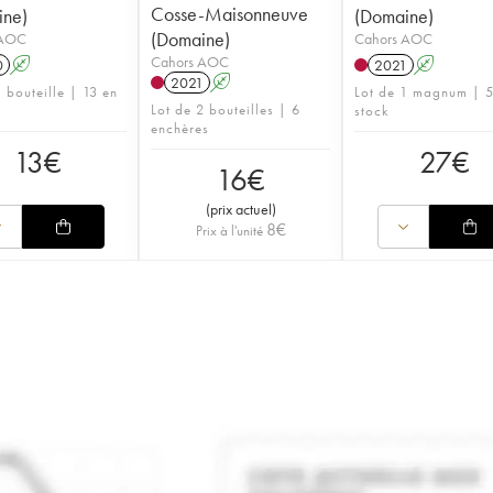
Cosse-Maisonneuve
ine)
(Domaine)
(Domaine)
 AOC
Cahors AOC
Cahors AOC
0
A
2021
A
2021
A
 bouteille | 13 en
Lot de 1 magnum | 5
Lot de 2 bouteilles | 6
stock
enchères
13
€
27
€
16
€
(
prix actuel
)
8
€
Prix à l'unité