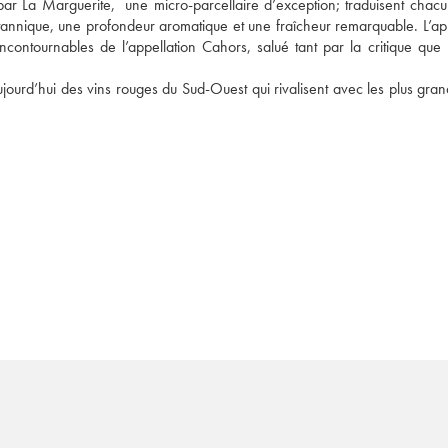
r La Marguerite,  une micro-parcellaire d’exception; traduisent chacu
tannique, une profondeur aromatique et une fraîcheur remarquable. L’ap
ncontournables de l’appellation Cahors, salué tant par la critique que p
urd’hui des vins rouges du Sud-Ouest qui rivalisent avec les plus grands