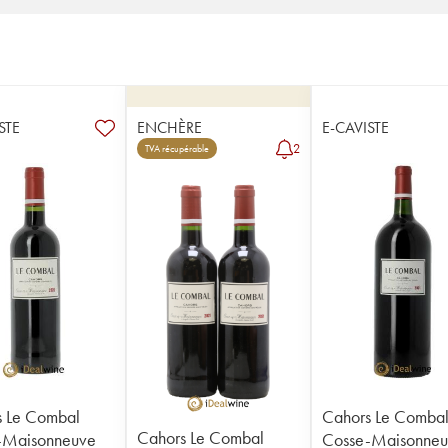
STE
ENCHÈRE
E-CAVISTE
2
TVA récupérable
s Le Combal
Cahors Le Comba
Cahors Le Combal
-Maisonneuve
Cosse-Maisonne