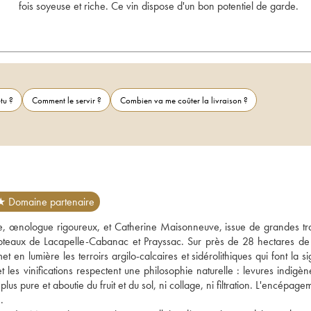
fois soyeuse et riche. Ce vin dispose d'un bon potentiel de garde.
tu ?
Comment le servir ?
Combien va me coûter la livraison ?
★ Domaine partenaire
, œnologue rigoureux, et Catherine Maisonneuve, issue de grandes trad
s coteaux de Lacapelle-Cabanac et Prayssac. Sur près de 28 hectares de 
 en lumière les terroirs argilo-calcaires et sidérolithiques qui font la si
es vinifications respectent une philosophie naturelle : levures indigène
us pure et aboutie du fruit et du sol, ni collage, ni filtration. L'encépagem
. 