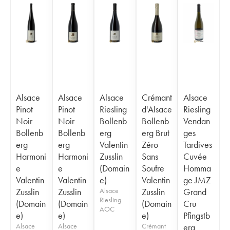
Alsace
Alsace
Alsace
Crémant
Alsace
Pinot
Pinot
Riesling
d'Alsace
Riesling
Noir
Noir
Bollenb
Bollenb
Vendan
Bollenb
Bollenb
erg
erg Brut
ges
erg
erg
Valentin
Zéro
Tardives
Harmoni
Harmoni
Zusslin
Sans
Cuvée
e
e
(Domain
Soufre
Homma
Valentin
Valentin
e)
Valentin
ge JMZ
Zusslin
Zusslin
Alsace
Zusslin
Grand
Riesling
(Domain
(Domain
(Domain
Cru
AOC
e)
e)
e)
Pfingstb
Alsace
Alsace
Crémant
erg