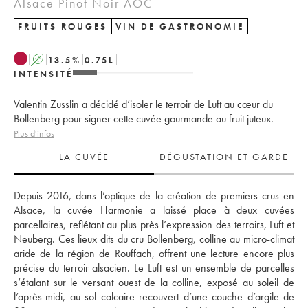
Alsace Pinot Noir AOC
FRUITS ROUGES
VIN DE GASTRONOMIE
A
13.5
%
0.75
L
INTENSITÉ
Valentin Zusslin a décidé d’isoler le terroir de Luft au cœur du
Bollenberg pour signer cette cuvée gourmande au fruit juteux.
Plus d'infos
LA CUVÉE
DÉGUSTATION ET GARDE
Depuis 2016, dans l’optique de la création de premiers crus en 
Alsace, la cuvée Harmonie a laissé place à deux cuvées 
parcellaires, reflétant au plus près l’expression des terroirs, Luft et 
Neuberg. Ces lieux dits du cru Bollenberg, colline au micro-climat 
aride de la région de Rouffach, offrent une lecture encore plus 
précise du terroir alsacien. Le Luft est un ensemble de parcelles 
s’étalant sur le versant ouest de la colline, exposé au soleil de 
l’après-midi, au sol calcaire recouvert d’une couche d’argile de 