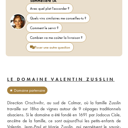
sommelière IA
Avec quel plat l'accorder ?
Quels vins similaires me conseilles-tu ?
Comment le servir ?
Combien va me coûter la livraison ?
Poser une autre question
LE DOMAINE VALENTIN ZUSSLIN
★ Domaine partenaire
Direction Orschwihr, au sud de Colmar, où la famille Zusslin 
travaille sur 18ha de vignes autour de 9 cépages traditionnels 
alsaciens. Si le domaine a été fondé en 1691 par Jodocus Cisle, 
ancêtre de la famille, ce sont aujourd'hui les petits-enfants de 
Valentin, Jean-Paul et Marie Zusslin, qui perpétuent le savoir-