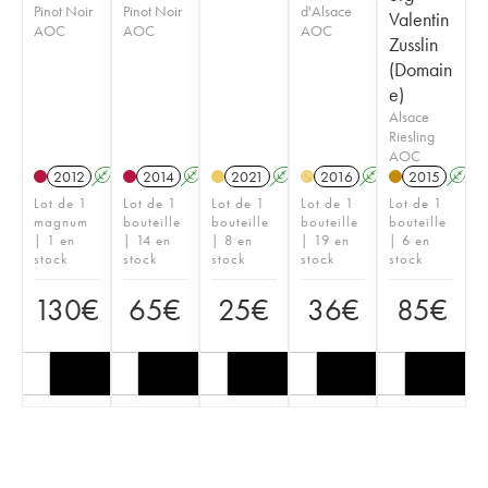
Pinot Noir
Pinot Noir
d'Alsace
Valentin
AOC
AOC
AOC
Zusslin
(Domain
e)
Alsace
Riesling
AOC
2012
A
2014
A
2021
A
2016
A
2015
A
H
Lot de 1
Lot de 1
Lot de 1
Lot de 1
Lot de 1
magnum
bouteille
bouteille
bouteille
bouteille
| 1 en
| 14 en
| 8 en
| 19 en
| 6 en
stock
stock
stock
stock
stock
130
€
65
€
25
€
36
€
85
€