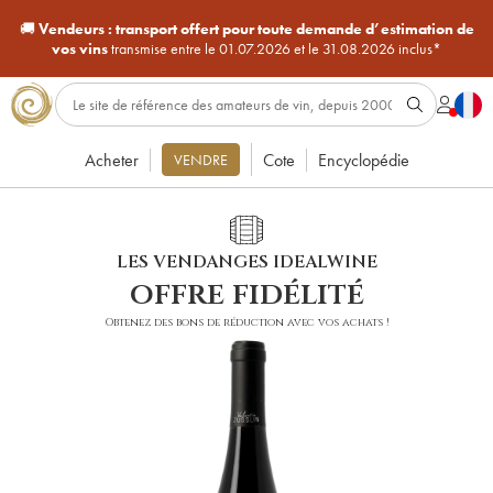
🚚
Vendeurs :
transport offert pour toute demande d’estimation de
vos vins
transmise entre le 01.07.2026 et le 31.08.2026 inclus*
Acheter
Cote
Encyclopédie
VENDRE
LES VENDANGES IDEALWINE
offre fidélité
Obtenez des bons de réduction avec vos achats !