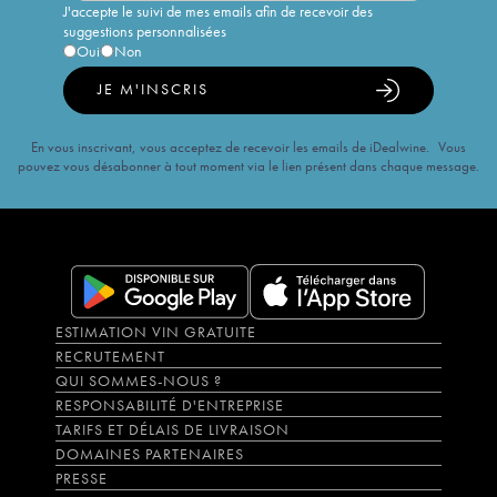
J'accepte le suivi de mes emails afin de recevoir des
suggestions personnalisées
Oui
Non
JE M'INSCRIS
En vous inscrivant, vous acceptez de recevoir les emails de iDealwine. Vous
pouvez vous désabonner à tout moment via le lien présent dans chaque message.
ESTIMATION VIN GRATUITE
RECRUTEMENT
QUI SOMMES-NOUS ?
RESPONSABILITÉ D'ENTREPRISE
TARIFS ET DÉLAIS DE LIVRAISON
DOMAINES PARTENAIRES
PRESSE