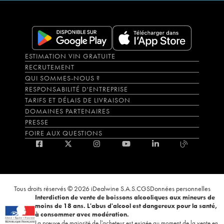
ESTIMATION VIN GRATUITE
RECRUTEMENT
QUI SOMMES-NOUS ?
RESPONSABILITÉ D'ENTREPRISE
TARIFS ET DÉLAIS DE LIVRAISON
DOMAINES PARTENAIRES
PRESSE
FOIRE AUX QUESTIONS
Tous droits réservés © 2026 iDealwine S.A.S.
CGS
Données personnelles
Interdiction de vente de boissons alcooliques aux mineurs de
moins de 18 ans. L'abus d'alcool est dangereux pour la santé,
à consommer avec modération.
La preuve de majorité de l'acheteur est exigée au moment de la vente en