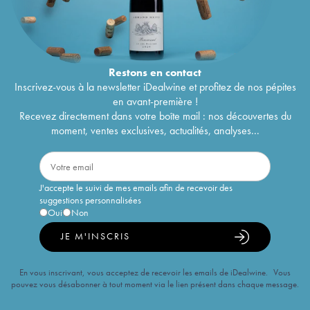
Restons en
contact
Inscrivez-vous à la newsletter iDealwine et profitez de nos pépites
en avant-première !
Recevez directement dans votre boîte mail : nos découvertes du
moment, ventes exclusives, actualités, analyses...
J'accepte le suivi de mes emails afin de recevoir des
suggestions personnalisées
Oui
Non
JE M'INSCRIS
En vous inscrivant, vous acceptez de recevoir les emails de iDealwine. Vous
pouvez vous désabonner à tout moment via le lien présent dans chaque message.