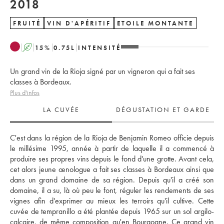
2018
FRUITÉ
VIN D'APÉRITIF
ETOILE MONTANTE
A
15
%
0.75
L
INTENSITÉ
Un grand vin de la Rioja signé par un vigneron qui a fait ses
classes à Bordeaux.
Plus d'infos
LA CUVÉE
DÉGUSTATION ET GARDE
C'est dans la région de la Rioja de Benjamin Romeo officie depuis 
le millésime 1995, année à partir de laquelle il a commencé à 
produire ses propres vins depuis le fond d'une grotte. Avant cela, 
cet alors jeune œnologue a fait ses classes à Bordeaux ainsi que 
dans un grand domaine de sa région. Depuis qu'il a créé son 
domaine, il a su, là où peu le font, réguler les rendements de ses 
vignes afin d'exprimer au mieux les terroirs qu'il cultive. Cette 
cuvée de tempranillo a été plantée depuis 1965 sur un sol argilo-
calcaire, de même composition qu'en Bourgogne. Ce grand vin 