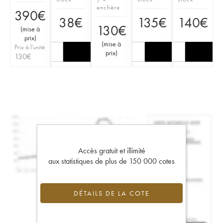
enchère
390
€
38
€
135
€
140
€
130
€
(
mise à
prix
)
(
mise à
Prix à l'unité
prix
)
130
€
Accès gratuit et illimité
aux statistiques de plus de 150 000 cotes
DÉTAILS DE LA COTE