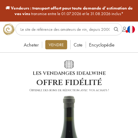
🚚
Vendeurs :
transport offert pour toute demande d’estimation de
vos vins
transmise entre le 01.07.2026 et le 31.08.2026 inclus*
Acheter
Cote
Encyclopédie
VENDRE
LES VENDANGES IDEALWINE
offre fidélité
Obtenez des bons de réduction avec vos achats !