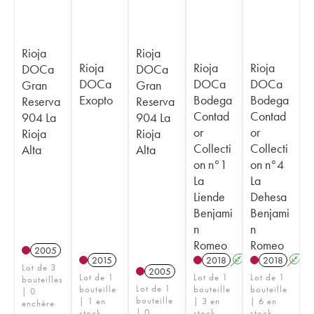
Rioja
Rioja
Rioja
Rioja
Rioja
DOCa
DOCa
DOCa
DOCa
DOCa
Gran
Gran
Exopto
Bodega
Bodega
Reserva
Reserva
Contad
Contad
904 La
904 La
or
or
Rioja
Rioja
Collecti
Collecti
Alta
Alta
on n°1
on n°4
La
La
Liende
Dehesa
Benjami
Benjami
n
n
Romeo
Romeo
2005
2015
2018
A
2018
A
Lot de 3
2005
Lot de 1
Lot de 1
Lot de 1
bouteilles
Lot de 1
bouteille
bouteille
bouteille
| 0
bouteille
| 1 en
| 3 en
| 6 en
enchère
| 0
stock
stock
stock