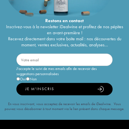
Restons en
contact
Inscrivez-vous à la newsletter iDealwine et profitez de nos pépites
en avant-première !
Recevez directement dans votre boîte mail : nos découvertes du
moment, ventes exclusives, actualités, analyses...
J'accepte le suivi de mes emails afin de recevoir des
suggestions personnalisées
Oui
Non
JE M'INSCRIS
En vous inscrivant, vous acceptez de recevoir les emails de iDealwine. Vous
pouvez vous désabonner à tout moment via le lien présent dans chaque message.