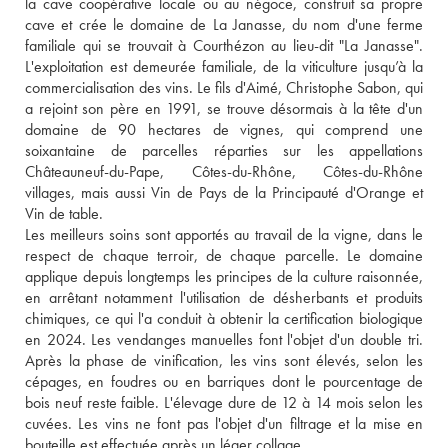
la cave coopérative locale ou au négoce, construit sa propre 
cave et crée le domaine de La Janasse, du nom d'une ferme 
familiale qui se trouvait à Courthézon au lieu-dit "La Janasse". 
L'exploitation est demeurée familiale, de la viticulture jusqu’à la 
commercialisation des vins. Le fils d'Aimé, Christophe Sabon, qui 
a rejoint son père en 1991, se trouve désormais à la tête d'un 
domaine de 90 hectares de vignes, qui comprend une 
soixantaine de parcelles réparties sur les appellations 
Châteauneuf-du-Pape, Côtes-du-Rhône, Côtes-du-Rhône 
villages, mais aussi Vin de Pays de la Principauté d'Orange et 
Vin de table. 
Les meilleurs soins sont apportés au travail de la vigne, dans le 
respect de chaque terroir, de chaque parcelle. Le domaine 
applique depuis longtemps les principes de la culture raisonnée, 
en arrêtant notamment l'utilisation de désherbants et produits 
chimiques, ce qui l'a conduit à obtenir la certification biologique 
en 2024. Les vendanges manuelles font l'objet d'un double tri. 
Après la phase de vinification, les vins sont élevés, selon les 
cépages, en foudres ou en barriques dont le pourcentage de 
bois neuf reste faible. L'élevage dure de 12 à 14 mois selon les 
cuvées. Les vins ne font pas l'objet d'un filtrage et la mise en 
bouteille est effectuée après un léger collage. 