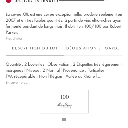
16
%
1.5
L
INTENSITÉ
La cuvée XXL est une cuvée exceptionnelle, produite seulement en
2007 et en très faibles quantités, à partir de vins ultra-riches ayant
fermenté pendant de longs mois. Il obtint un 100/100 par Robert
Parker.
Plus d'infos
DESCRIPTION DU LOT
DÉGUSTATION ET GARDE
Quantité :
2 bouteilles
Observation :
2 Étiquettes très légèrement
marquées
Niveau :
2
Normal
Provenance :
particulier
TVA récupérable :
non
Région :
Vallée du Rhône
Appellation :
Châteauneuf-du-Pape
En savoir plus...
Propriétaire :
La Janasse (Domaine de)
100