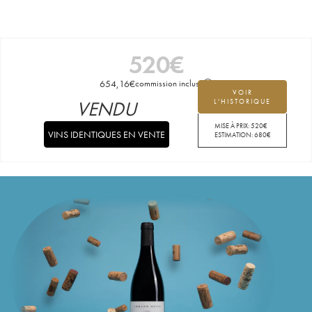
520
€
654,16
€
commission incluse
VOIR
VENDU
L'HISTORIQUE
MISE À PRIX:
520
€
VINS IDENTIQUES EN VENTE
ESTIMATION:
680
€