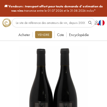
🚚
Vendeurs :
transport offert pour toute demande d’estimation de
vos vins
transmise entre le 01.07.2026 et le 31.08.2026 inclus*
Acheter
Cote
Encyclopédie
VENDRE