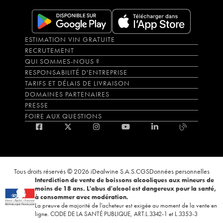
ESTIMATION VIN GRATUITE
RECRUTEMENT
QUI SOMMES-NOUS ?
RESPONSABILITÉ D'ENTREPRISE
TARIFS ET DÉLAIS DE LIVRAISON
DOMAINES PARTENAIRES
PRESSE
FOIRE AUX QUESTIONS
Tous droits réservés © 2026 iDealwine S.A.S.
CGS
Données personnelles
Interdiction de vente de boissons alcooliques aux mineurs de
moins de 18 ans. L'abus d'alcool est dangereux pour la santé,
à consommer avec modération.
La preuve de majorité de l'acheteur est exigée au moment de la vente en
ligne. CODE DE LA SANTÉ PUBLIQUE, ART.L.3342-1 et L.3353-3