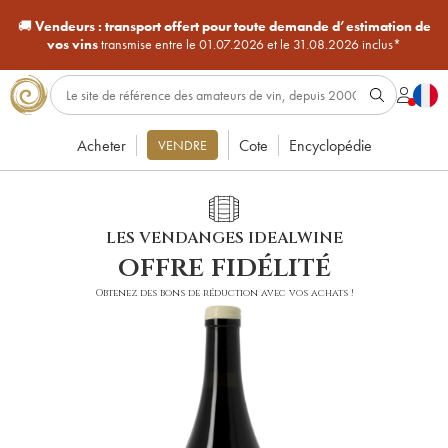
🚚
Vendeurs :
transport offert pour toute demande d’estimation de
vos vins
transmise entre le 01.07.2026 et le 31.08.2026 inclus*
Acheter
Cote
Encyclopédie
VENDRE
LES VENDANGES IDEALWINE
offre fidélité
Obtenez des bons de réduction avec vos achats !