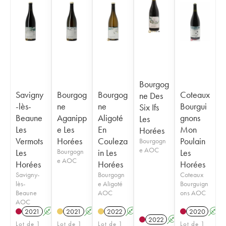
Bourgog
Savigny
Bourgog
Bourgog
Coteaux
ne Des
-lès-
ne
ne
Bourgui
Six Ifs
Beaune
Aganipp
Aligoté
gnons
Les
Les
e Les
En
Mon
Horées
Vermots
Horées
Couleza
Poulain
Bourgogn
e AOC
Les
Bourgogn
in Les
Les
e AOC
Horées
Horées
Horées
Savigny-
Bourgogn
Coteaux
lès-
e Aligoté
Bourguign
Beaune
AOC
ons AOC
AOC
2021
A
K
2021
A
K
2022
A
K
2020
A
2022
A
Lot de 1
Lot de 1
Lot de 1
Lot de 1