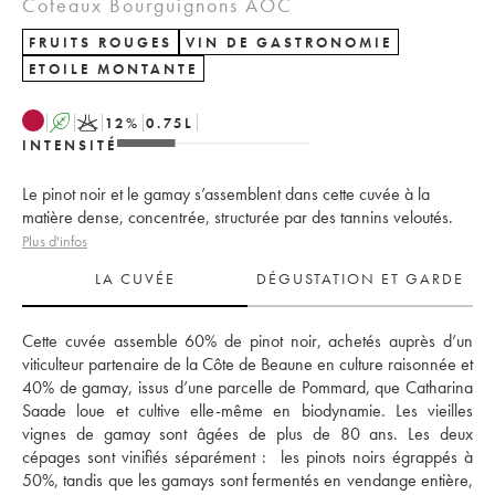
Coteaux Bourguignons AOC
FRUITS ROUGES
VIN DE GASTRONOMIE
ETOILE MONTANTE
A
K
12
%
0.75
L
INTENSITÉ
Le pinot noir et le gamay s’assemblent dans cette cuvée à la
matière dense, concentrée, structurée par des tannins veloutés.
Plus d'infos
LA CUVÉE
DÉGUSTATION ET GARDE
Cette cuvée assemble 60% de pinot noir, achetés auprès d’un 
viticulteur partenaire de la Côte de Beaune en culture raisonnée et 
40% de gamay, issus d’une parcelle de Pommard, que Catharina 
Saade loue et cultive elle-même en biodynamie. Les vieilles 
vignes de gamay sont âgées de plus de 80 ans. Les deux 
cépages sont vinifiés séparément :  les pinots noirs égrappés à 
50%, tandis que les gamays sont fermentés en vendange entière, 