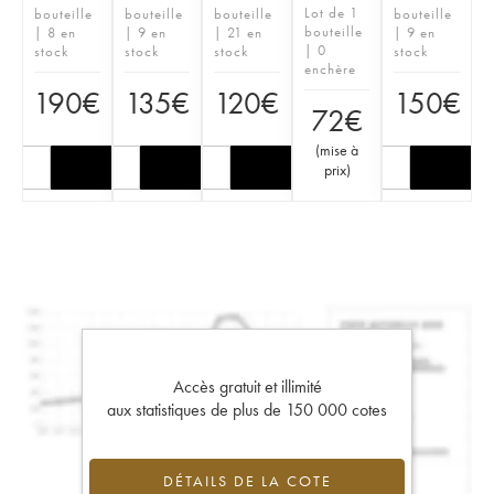
Lot de 1
bouteille
bouteille
bouteille
bouteille
bouteille
| 8 en
| 9 en
| 21 en
| 9 en
| 0
stock
stock
stock
stock
enchère
190
€
135
€
120
€
150
€
72
€
(
mise à
prix
)
Accès gratuit et illimité
aux statistiques de plus de 150 000 cotes
DÉTAILS DE LA COTE