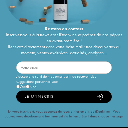
Restons en
contact
Inscrivez-vous à la newsletter iDealwine et profitez de nos pépites
en avant-première !
Recevez directement dans votre boîte mail : nos découvertes du
moment, ventes exclusives, actualités, analyses...
J'accepte le suivi de mes emails afin de recevoir des
suggestions personnalisées
Oui
Non
JE M'INSCRIS
En vous inscrivant, vous acceptez de recevoir les emails de iDealwine. Vous
pouvez vous désabonner à tout moment via le lien présent dans chaque message.