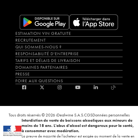
ESTIMATION VIN GRATUITE
RECRUTEMENT
QUI SOMMES-NOUS ?
RESPONSABILITÉ D'ENTREPRISE
TARIFS ET DÉLAIS DE LIVRAISON
DOMAINES PARTENAIRES
PRESSE
FOIRE AUX QUESTIONS
Tous droits réservés © 2026 iDealwine S.A.S.
CGS
Données personnelles
Interdiction de vente de boissons alcooliques aux mineurs de
moins de 18 ans. L'abus d'alcool est dangereux pour la santé,
à consommer avec modération.
La preuve de majorité de l'acheteur est exigée au moment de la vente en