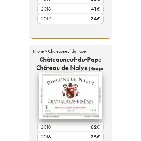
2018
41
€
2017
34
€
Rhône
> Châteauneuf-du-Pape
Châteauneuf-du-Pape
Château de Nalys
(
Rouge
)
2018
62
€
2016
35
€