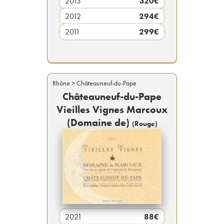
2013
320
€
2012
294
€
2011
299
€
Rhône
> Châteauneuf-du-Pape
Châteauneuf-du-Pape
Vieilles Vignes Marcoux
(Domaine de)
(
Rouge
)
2021
88
€