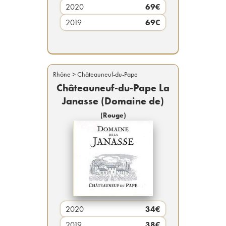
2020
69
€
2019
69
€
Rhône
> Châteauneuf-du-Pape
Châteauneuf-du-Pape La
Janasse (Domaine de)
(
Rouge
)
2020
34
€
2019
38
€