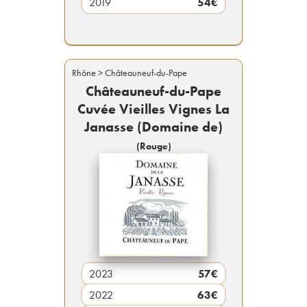
2019
54
€
Rhône
> Châteauneuf-du-Pape
Châteauneuf-du-Pape
Cuvée Vieilles Vignes La
Janasse (Domaine de)
(
Rouge
)
2023
57
€
2022
63
€