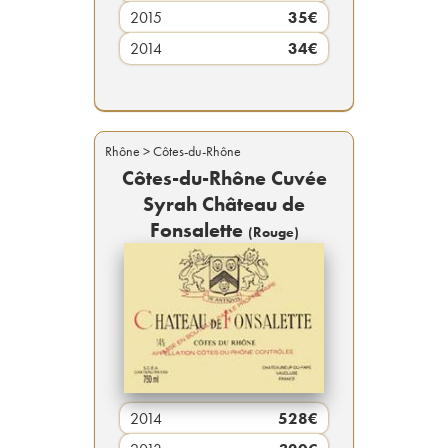
2015
35
€
2014
34
€
Rhône
> Côtes-du-Rhône
Côtes-du-Rhône Cuvée
Syrah Château de
Fonsalette
(
Rouge
)
2014
528
€