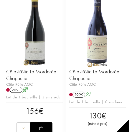
Côte-Rôtie La Mordorée
Côte-Rôtie La Mordorée
Chapoutier
Chapoutier
Côte-Rôtie AOC
Côte-Rôtie AOC
2023
A
1999
A
Lot de 1 bouteille | 3 en stock
Lot de 1 bouteille | 0 enchère
156
€
130
€
(
mise à prix
)