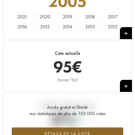
2005
2021
2020
2019
2018
2017
2016
2015
2014
2013
2012
2011
2010
2009
2008
2007
2006
2005
2004
2003
2002
Cote actuelle
2001
2000
1999
1998
1997
95
€
1996
1995
1994
1993
1992
1991
1990
1989
1959
----
(format 75cl)
+
Tendance actuelle de la cote
Accès gratuit et illimité
0%
aux statistiques de plus de 150 000 cotes
Tendance à la hausse du millésime 2005 en 2026 par rapport à
DÉTAILS DE LA COTE