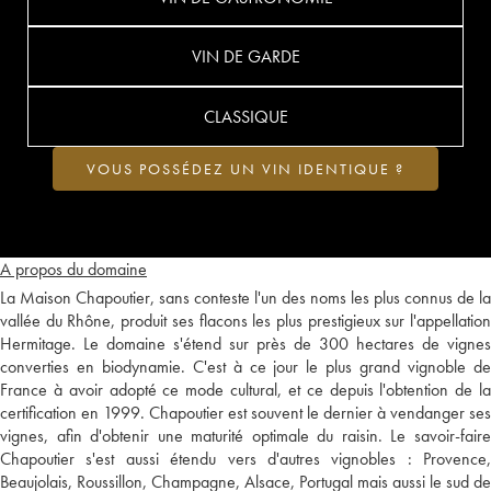
VIN DE GARDE
CLASSIQUE
VOUS POSSÉDEZ UN VIN IDENTIQUE ?
A propos du domaine
La Maison Chapoutier, sans conteste l'un des noms les plus connus de la
vallée du Rhône, produit ses flacons les plus prestigieux sur l'appellation
Hermitage. Le domaine s'étend sur près de 300 hectares de vignes
converties en biodynamie. C'est à ce jour le plus grand vignoble de
France à avoir adopté ce mode cultural, et ce depuis l'obtention de la
certification en 1999. Chapoutier est souvent le dernier à vendanger ses
vignes, afin d'obtenir une maturité optimale du raisin. Le savoir-faire
Chapoutier s'est aussi étendu vers d'autres vignobles : Provence,
Beaujolais, Roussillon, Champagne, Alsace, Portugal mais aussi le sud de