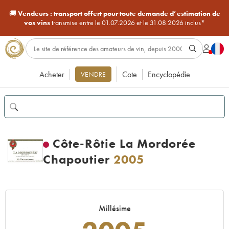
🚚
Vendeurs :
transport offert pour toute demande d’estimation de
vos vins
transmise entre le 01.07.2026 et le 31.08.2026 inclus*
Acheter
Cote
Encyclopédie
VENDRE
Côte-Rôtie La Mordorée
Chapoutier
2005
Millésime