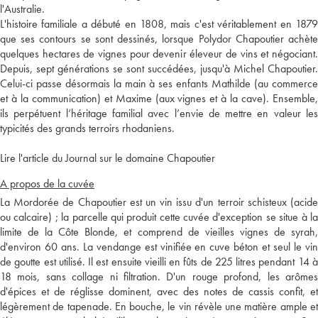
l'Australie.
L'histoire familiale a débuté en 1808, mais c'est véritablement en 1879
que ses contours se sont dessinés, lorsque Polydor Chapoutier achète
quelques hectares de vignes pour devenir éleveur de vins et négociant.
Depuis, sept générations se sont succédées, jusqu'à Michel Chapoutier.
Celui-ci passe désormais la main à ses enfants Mathilde (au commerce
et à la communication) et Maxime (aux vignes et à la cave). Ensemble,
ils perpétuent l’héritage familial avec l’envie de mettre en valeur les
typicités des grands terroirs rhodaniens.
Lire l'article du Journal sur le domaine Chapoutier
A propos de la cuvée
La Mordorée de Chapoutier est un vin issu d'un terroir schisteux (acide
ou calcaire) ; la parcelle qui produit cette cuvée d'exception se situe à la
limite de la Côte Blonde, et comprend de vieilles vignes de syrah,
d'environ 60 ans. La vendange est vinifiée en cuve béton et seul le vin
de goutte est utilisé. Il est ensuite vieilli en fûts de 225 litres pendant 14 à
18 mois, sans collage ni filtration. D'un rouge profond, les arômes
d'épices et de réglisse dominent, avec des notes de cassis confit, et
légèrement de tapenade. En bouche, le vin révèle une matière ample et