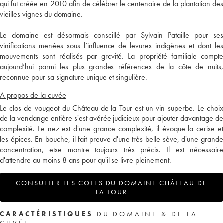
qui fut créée en 2010 afin de célébrer le centenaire de la plantation des
vieilles vignes du domaine.
Le domaine est désormais conseillé par Sylvain Pataille pour ses
vinifications menées sous l’influence de levures indigènes et dont les
mouvements sont réalisés par gravité. La propriété familiale compte
aujourd’hui parmi les plus grandes références de la côte de nuits,
reconnue pour sa signature unique et singulière.
A propos de la cuvée
Le clos-de-vougeot du Château de la Tour est un vin superbe. Le choix
de la vendange entière s'est avérée judicieux pour ajouter davantage de
complexité. Le nez est d'une grande complexité, il évoque la cerise et
les épices. En bouche, il fait preuve d'une très belle sève, d'une grande
concentration, etse montre toujours très précis. Il est nécessaire
d'attendre au moins 8 ans pour qu'il se livre pleinement.
CONSULTER LES COTES DU DOMAINE CHÂTEAU DE
LA TOUR
CARACTÉRISTIQUES
DU DOMAINE & DE LA
CUVÉE