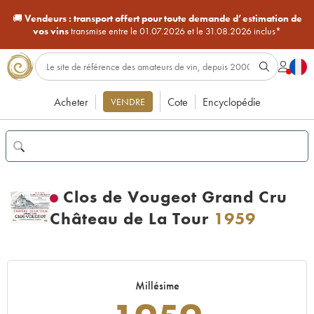
🚚
Vendeurs :
transport offert pour toute demande d’estimation de
vos vins
transmise entre le 01.07.2026 et le 31.08.2026 inclus*
Acheter
Cote
Encyclopédie
VENDRE
Clos de Vougeot Grand Cru
Château de La Tour
1959
Millésime