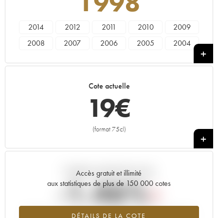
1998
2014
2012
2011
2010
2009
2008
2007
2006
2005
2004
2003
2002
2001
2000
1999
1998
1997
1996
1995
1994
Cote actuelle
1993
1992
1991
1990
1989
19
€
1988
1987
1986
1985
1984
(format 75cl)
+
Tendance actuelle de la cote
Accès gratuit et illimité
-1.46%
aux statistiques de plus de 150 000 cotes
Tendance à la baisse du millésime 1998 en 2026 par rapport à
DÉTAILS DE LA COTE