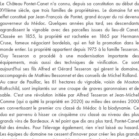
Le Château Pontet-Canet n'a connu, depuis sa constitution au début du
XVIIème siècle, que trois familles de propriétaires. Le domaine fut en
effet constitué par Jean-François de Pontet, grand écuyer du roi devenu
gouverneur du Médoc. Quelques années plus tard, ses descendants
agrandissent le vignoble avec des parcelles issues du lieu-dit Canet.
Classée en 1855, la propriété est rachetée en 1865 par Hermann
Cruse, fameux négociant bordelais, qui en fait la promotion dans le
monde entier. La propriété appartient depuis 1975 à la famille Tesseron.
Guy Tesseron a procédé à une modernisation importante des
équipements, mais aussi des techniques de vinification. Ce sont
aujourd'hui ses fils Alfred et Gérard Tesseron qui gèrent le domaine,
accompagnés de Mathieu Bessonnet et des conseils de Michel Rolland.
Au cœur de Pauillac, les 81 hectares du vignoble, voisin de Mouton
Rothschild, sont implantés sur une croupe de graves garonnaises et de
sable. C'est une révolution initiée par Alfred Tesseron et Jean-Michel
Comme (qui a quitté la propriété en 2020) au milieu des années 2000
en convertissant le premier cru classé du Médoc à la biodynamie. Ce
duo est parvenu à hisser ce cinquième cru classé au niveau des plus
grands vins de Bordeaux. A tel point que dix ans plus tard, Pontet-Canet
fait des émules. Pour l'élevage également, rien n'est laissé au hasard.
Les équipes du domaine ne cessent d'innover pour créer les plus grands