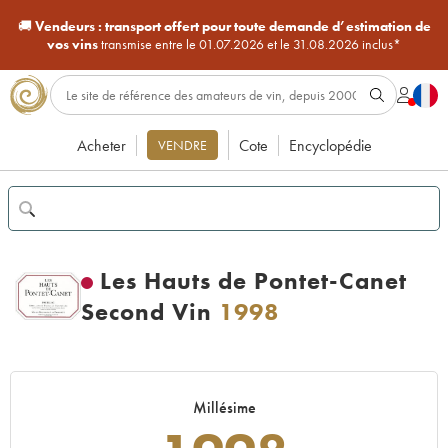
🚚
Vendeurs :
transport offert pour toute demande d’estimation de
vos vins
transmise entre le 01.07.2026 et le 31.08.2026 inclus*
Acheter
Cote
Encyclopédie
VENDRE
Les Hauts de Pontet-Canet
Second Vin
1998
Millésime