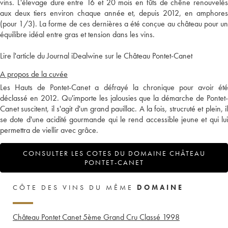
vins. L'élevage dure entre 16 et 20 mois en fûts de chêne renouvelés
aux deux tiers environ chaque année et, depuis 2012, en amphores
(pour 1/3). La forme de ces dernières a été conçue au château pour un
équilibre idéal entre gras et tension dans les vins.
Lire l'article du Journal iDealwine sur le Château Pontet-Canet
A propos de la cuvée
Les Hauts de Pontet-Canet a défrayé la chronique pour avoir été
déclassé en 2012. Qu'importe les jalousies que la démarche de Pontet-
Canet suscitent, il s'agit d'un grand pauillac. A la fois, strucruté et plein, il
se dote d'une acidité gourmande qui le rend accessible jeune et qui lui
permettra de viellir avec grâce.
CONSULTER LES COTES DU DOMAINE CHÂTEAU
PONTET-CANET
CÔTE DES VINS DU MÊME
DOMAINE
Château Pontet Canet 5ème Grand Cru Classé
1998