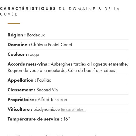
CARACTÉRISTIQUES
DU DOMAINE & DE LA
CUVÉE
Région :
Bordeaux
Domaine :
Château Pontet-Canet
Couleur :
rouge
Accords mets-vins :
Aubergines farcies à l agneau et menthe
,
Rognon de veau à la moutarde
,
Côte de boeuf aux cèpes
Appellation :
Pauillac
Classement :
Second Vin
Propriétaire :
Alfred Tesseron
Viticulture :
biodynamique
En savoir plus...
Température de service :
16°