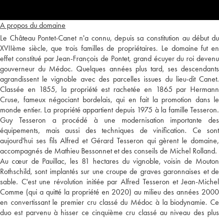
A propos du domaine
Le Château Pontet-Canet n'a connu, depuis sa constitution au début du
XVIIème siècle, que trois familles de propriétaires. Le domaine fut en
effet constitué par Jean-François de Pontet, grand écuyer du roi devenu
gouverneur du Médoc. Quelques années plus tard, ses descendants
agrandissent le vignoble avec des parcelles issues du lieu-dit Canet.
Classée en 1855, la propriété est rachetée en 1865 par Hermann
Cruse, fameux négociant bordelais, qui en fait la promotion dans le
monde entier. La propriété appartient depuis 1975 à la famille Tesseron.
Guy Tesseron a procédé à une modernisation importante des
équipements, mais aussi des techniques de vinification. Ce sont
aujourd'hui ses fils Alfred et Gérard Tesseron qui gèrent le domaine,
accompagnés de Mathieu Bessonnet et des conseils de Michel Rolland.
Au cœur de Pauillac, les 81 hectares du vignoble, voisin de Mouton
Rothschild, sont implantés sur une croupe de graves garonnaises et de
sable. C'est une révolution initiée par Alfred Tesseron et Jean-Michel
Comme (qui a quitté la propriété en 2020) au milieu des années 2000
en convertissant le premier cru classé du Médoc à la biodynamie. Ce
duo est parvenu à hisser ce cinquième cru classé au niveau des plus