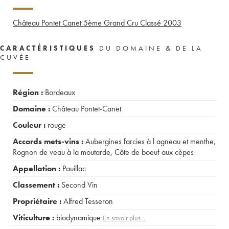
Château Pontet Canet 5ème Grand Cru Classé
2003
CARACTÉRISTIQUES
DU DOMAINE & DE LA
CUVÉE
Région :
Bordeaux
Domaine :
Château Pontet-Canet
Couleur :
rouge
Accords mets-vins :
Aubergines farcies à l agneau et menthe
,
Rognon de veau à la moutarde
,
Côte de boeuf aux cèpes
Appellation :
Pauillac
Classement :
Second Vin
Propriétaire :
Alfred Tesseron
Viticulture :
biodynamique
En savoir plus...