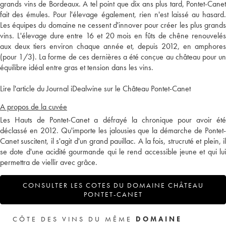
grands vins de Bordeaux. A tel point que dix ans plus tard, Pontet-Canet
fait des émules. Pour l'élevage également, rien n'est laissé au hasard.
Les équipes du domaine ne cessent d'innover pour créer les plus grands
vins. L'élevage dure entre 16 et 20 mois en fûts de chêne renouvelés
aux deux tiers environ chaque année et, depuis 2012, en amphores
(pour 1/3). La forme de ces dernières a été conçue au château pour un
équilibre idéal entre gras et tension dans les vins.
Lire l'article du Journal iDealwine sur le Château Pontet-Canet
A propos de la cuvée
Les Hauts de Pontet-Canet a défrayé la chronique pour avoir été
déclassé en 2012. Qu'importe les jalousies que la démarche de Pontet-
Canet suscitent, il s'agit d'un grand pauillac. A la fois, strucruté et plein, il
se dote d'une acidité gourmande qui le rend accessible jeune et qui lui
permettra de viellir avec grâce.
CONSULTER LES COTES DU DOMAINE CHÂTEAU
PONTET-CANET
CÔTE DES VINS DU MÊME
DOMAINE