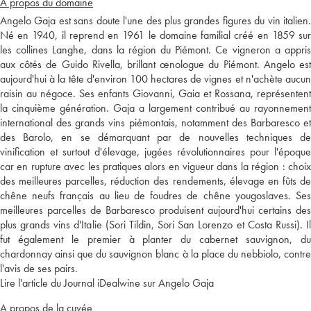
A propos du domaine
Angelo Gaja est sans doute l'une des plus grandes figures du vin italien.
Né en 1940, il reprend en 1961 le domaine familial créé en 1859 sur
les collines Langhe, dans la région du Piémont. Ce vigneron a appris
aux côtés de Guido Rivella, brillant œnologue du Piémont. Angelo est
aujourd'hui à la tête d'environ 100 hectares de vignes et n'achète aucun
raisin au négoce. Ses enfants Giovanni, Gaia et Rossana, représentent
la cinquième génération. Gaja a largement contribué au rayonnement
international des grands vins piémontais, notamment des Barbaresco et
des Barolo, en se démarquant par de nouvelles techniques de
vinification et surtout d'élevage, jugées révolutionnaires pour l'époque
car en rupture avec les pratiques alors en vigueur dans la région : choix
des meilleures parcelles, réduction des rendements, élevage en fûts de
chêne neufs français au lieu de foudres de chêne yougoslaves. Ses
meilleures parcelles de Barbaresco produisent aujourd'hui certains des
plus grands vins d'Italie (Sori Tildin, Sori San Lorenzo et Costa Russi). Il
fut également le premier à planter du cabernet sauvignon, du
chardonnay ainsi que du sauvignon blanc à la place du nebbiolo, contre
l'avis de ses pairs.
Lire l'article du Journal iDealwine sur Angelo Gaja
A propos de la cuvée