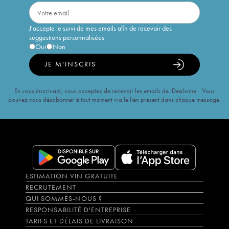
J'accepte le suivi de mes emails afin de recevoir des
suggestions personnalisées
Oui
Non
JE M'INSCRIS
En vous inscrivant, vous acceptez de recevoir les emails de iDealwine. Vous
pouvez vous désabonner à tout moment via le lien présent dans chaque message.
ESTIMATION VIN GRATUITE
RECRUTEMENT
QUI SOMMES-NOUS ?
RESPONSABILITÉ D'ENTREPRISE
TARIFS ET DÉLAIS DE LIVRAISON