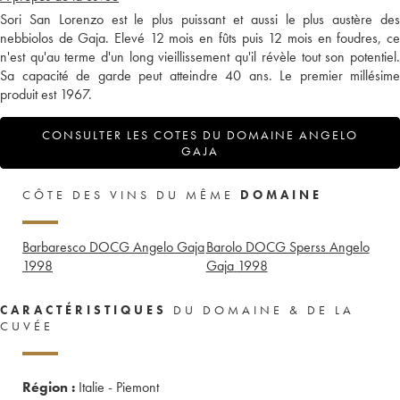
Sori San Lorenzo est le plus puissant et aussi le plus austère des
nebbiolos de Gaja. Elevé 12 mois en fûts puis 12 mois en foudres, ce
n'est qu'au terme d'un long vieillissement qu'il révèle tout son potentiel.
Sa capacité de garde peut atteindre 40 ans. Le premier millésime
produit est 1967.
CONSULTER LES COTES DU DOMAINE ANGELO
GAJA
CÔTE DES VINS DU MÊME
DOMAINE
Barbaresco DOCG Angelo Gaja
Barolo DOCG Sperss Angelo
1998
Gaja
1998
CARACTÉRISTIQUES
DU DOMAINE & DE LA
CUVÉE
Région :
Italie - Piemont