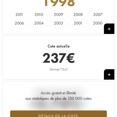
1998
2011
2010
2009
2008
2007
2006
2004
2003
2001
2000
1999
1998
1997
1996
1982
1974
1968
Cote actuelle
237
€
(format 75cl)
+
Tendance actuelle de la cote
Accès gratuit et illimité
+5.74%
aux statistiques de plus de 150 000 cotes
Tendance à la hausse du millésime 1998 en 2026 par rapport à
DÉTAILS DE LA COTE