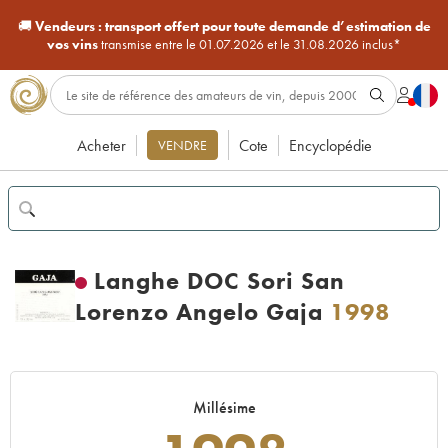
🚚
Vendeurs :
transport offert pour toute demande d’estimation de
vos vins
transmise entre le 01.07.2026 et le 31.08.2026 inclus*
Acheter
Cote
Encyclopédie
VENDRE
Langhe DOC Sori San
Lorenzo Angelo Gaja
1998
Millésime