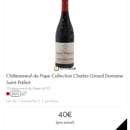
Châteauneuf-du-Pape Collection Charles Giraud Domaine
Saint-Préfert
Châteauneuf-du-Pape AOC
2011
A
Lot de 1 bouteille | 1 enchère
40
€
(
prix actuel
)