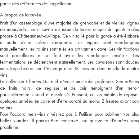
partie des références de l'appellation.
A propos de la cuvée
Fruit d'un assemblage d'une majorité de grenache et de vieilles vignes
de mourvèdre, cette cuvée est issue du terroir unique de galets roulés
propre à Châteauneuf-du-Pape. Ce vin taillé pour la garde a été élaboré
à partir d'une culture raisonnée. Les vignes sont vendangées
manuellement, les raisins sont triés en arrivant en cave. Les vinifications
sont parcellaires et se font avec les vendanges entières. Les
fermentations se déclenchent naturellement. Les cuvaisons sont douces
sans trop d'extraction. L'élevage dure 18 mois en demi-muids de quatre
vins.
La collection Charles Guiraud dévoile une robe profonde. Ses arômes
de fruits noirs, de réglisse et de cuir témoignent d'un terroir
particulièrement chaud et ensoleillé. Puissant, ce vin mérite de reposer
quelques années en cave et d'être carafé au moins 2 heures avant son
service.
Pour l'accord mets-vins n'hésitez pas à l'utiliser pour sublimer vos plus
belles viandes. Il pourra être conservé une quinzaine d'années sans
problème.