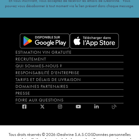
En vous inscrivant, vous acceptez de recevoir les emails de iDealwine. Vous
pouvez vous désabonner à tout moment via le lien présent dans chaque message.
ESTIMATION VIN GRATUITE
RECRUTEMENT
QUI SOMMES-NOUS ?
RESPONSABILITÉ D'ENTREPRISE
TARIFS ET DÉLAIS DE LIVRAISON
DOMAINES PARTENAIRES
PRESSE
FOIRE AUX QUESTIONS
Tous droits réservés © 2026 iDealwine S.A.S.
CGS
Données personnelles