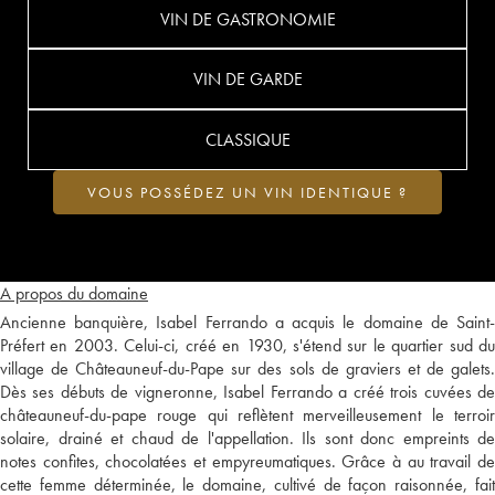
VIN DE GASTRONOMIE
VIN DE GARDE
CLASSIQUE
VOUS POSSÉDEZ UN VIN IDENTIQUE ?
A propos du domaine
Ancienne banquière, Isabel Ferrando a acquis le domaine de Saint-
Préfert en 2003. Celui-ci, créé en 1930, s'étend sur le quartier sud du
village de Châteauneuf-du-Pape sur des sols de graviers et de galets.
Dès ses débuts de vigneronne, Isabel Ferrando a créé trois cuvées de
châteauneuf-du-pape rouge qui reflètent merveilleusement le terroir
solaire, drainé et chaud de l'appellation. Ils sont donc empreints de
notes confites, chocolatées et empyreumatiques. Grâce à au travail de
cette femme déterminée, le domaine, cultivé de façon raisonnée, fait