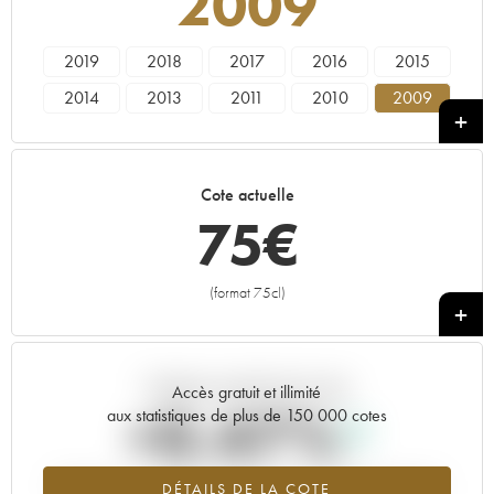
2009
2019
2018
2017
2016
2015
2014
2013
2011
2010
2009
2007
2006
2005
2004
2003
Cote actuelle
75
€
(format 75cl)
+
Tendance actuelle de la cote
Accès gratuit et illimité
+0.47%
aux statistiques de plus de 150 000 cotes
Tendance à la hausse du millésime 2009 en 2026 par rapport à
DÉTAILS DE LA COTE