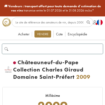
🚚
Vendeurs :
transport offert pour toute demande d’estimation de
vos vins
transmise entre le 01.07.2026 et le 31.08.2026 inclus*
Acheter
Cote
Encyclopédie
VENDRE
Châteauneuf-du-Pape
Collection Charles Giraud
Domaine Saint-Préfert
2009
Millésime