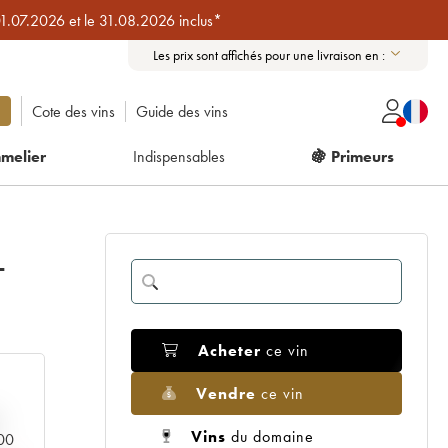
01.07.2026 et le 31.08.2026 inclus*
Les prix sont affichés pour une livraison en :
Cote des vins
Guide des vins
melier
Indispensables
🍇 Primeurs
-
Acheter
ce vin
Vendre
ce vin
Vins
du domaine
000