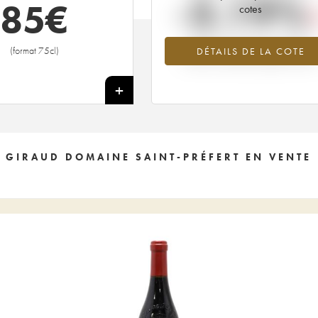
-3.19%
85
€
cotes
Tendance à la baisse du millésime
(format 75cl)
DÉTAILS DE LA COTE
2004 en 2026 par rapport à 202
+
 GIRAUD DOMAINE SAINT-PRÉFERT EN VENTE