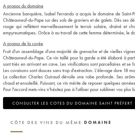
A propos du domaine
Ancienne banquière, Isabel Ferrando a acquis le domaine de Saint-Pré
Châteauneuf-du-Pape sur des sols de graviers et de galets. Dès ses d
rouge qui reflètent merveilleusement le terroir solaire, drainé et c
empyreumatiques. Grâce à au travail de cette femme déterminée, le doma
A propos de la cuvée
Fruit d'un assemblage d'une majorité de grenache et de vieilles vigne
Châteauneuf-du-Pape. Ce vin taillé pour la garde a été élaboré à part
sont triés en arrivant en cave. Les vinifications sont parcellaires et s
Les cuvaisons sont douces sans trop d'extraction. L'élevage dure 18 mo
La collection Charles Guiraud dévoile une robe profonde. Ses arômes 
chaud et ensoleillé. Puissant, ce vin mérite de reposer quelques année
Pour l'accord mets-vins n'hésitez pas à l'utiliser pour sublimer vos plu
CONSULTER LES COTES DU DOMAINE SAINT PRÉFERT
CÔTE DES VINS DU MÊME
DOMAINE