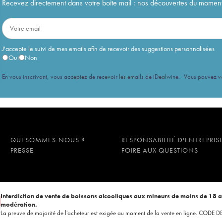
Recevez directement dans votre boîte mail : nos découvertes du moment, 
J'accepte le suivi de mes emails afin de recevoir des suggestions personnalisées
Oui
Non
En vous inscrivant, vous acceptez de recevoir les emails de iDealwine. Vous pouvez 
QUI SOMMES-NOUS ?
RESPONSABILITÉ D'ENTREPRIS
PRESSE
FOIRE AUX QUESTIONS
Interdiction de vente de boissons alcooliques aux mineurs de moins de 18 
modération.
La preuve de majorité de l'acheteur est exigée au moment de la vente en ligne. CODE