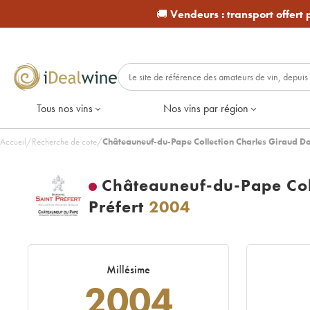
🚚
Vendeurs :
transport offert
Tous nos vins
Nos vins par région
Accueil
/
Recherche de cote
/
Châteauneuf-du-Pape Collection Charles Giraud Do
Châteauneuf-du-Pape Col
Préfert
2004
Millésime
2004