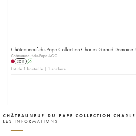
Châteauneuf-du-Pape Collection Charles Giraud Domaine Sa
Châteauneuf-du-Pape AOC
2011
A
Lot de 1 bouteille | 1 enchère
CHÂTEAUNEUF-DU-PAPE COLLECTION CHARLE
LES INFORMATIONS