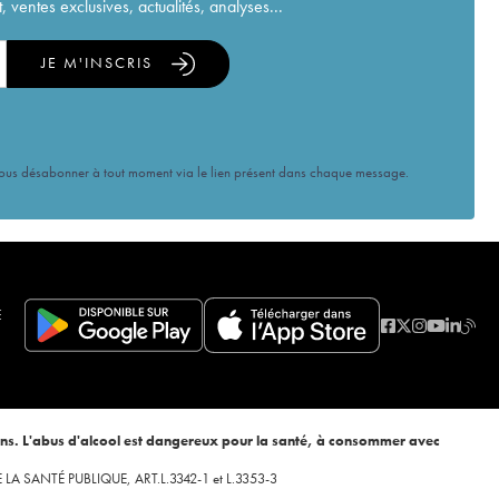
ventes exclusives, actualités, analyses...
JE M'INSCRIS
vous désabonner à tout moment via le lien présent dans chaque message.
E
ans. L'abus d'alcool est dangereux pour la santé, à consommer avec
 DE LA SANTÉ PUBLIQUE, ART.L.3342-1 et L.3353-3