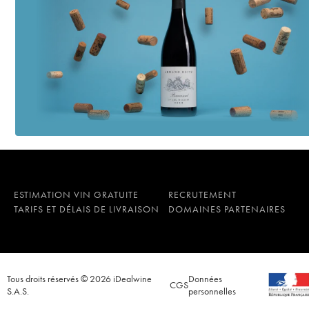
ESTIMATION VIN GRATUITE
RECRUTEMENT
TARIFS ET DÉLAIS DE LIVRAISON
DOMAINES PARTENAIRES
Tous droits réservés © 2026 iDealwine
Données
CGS
S.A.S.
personnelles