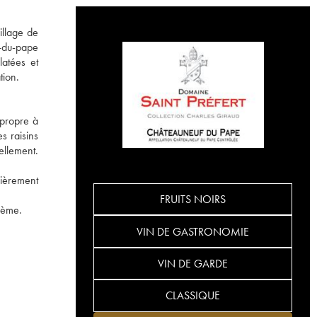
illage de
f-du-pape
latées et
tion.
 propre à
s raisins
ellement.
lièrement
FRUITS NOIRS
blème.
VIN DE GASTRONOMIE
VIN DE GARDE
CLASSIQUE