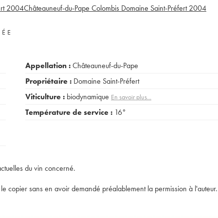
rt
2004
Châteauneuf-du-Pape Colombis Domaine Saint-Préfert
2004
VÉE
Appellation :
Châteauneuf-du-Pape
Propriétaire :
Domaine Saint-Préfert
Viticulture :
biodynamique
En savoir plus...
Température de service :
16°
actuelles du vin concerné.
t de le copier sans en avoir demandé préalablement la permission à l'auteur.