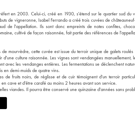
fert en 2003. Celui-ci, créé en 1930, s'étend sur le quartier sud du v
ébuts de vigneronne, Isabel Ferrando a créé trois cuvées de châteauneu
haud de l'appellation. Ils sont donc empreints de notes confites, choco
ine, cultivé de façon raisonnée, fait partie des références de l'appella
s de mourvèdre, cette cuvée est issue du terroir unique de galets roulés
ir d'une culture raisonnée. Les vignes sont vendangées manuellement, le
e font avec les vendanges entières. Les fermentations se déclenchent natur
is en demi-muids de quatre vins.
de fruits noirs, de réglisse et de cuir témoignent d'un terroir particu
s en cave et d'être carafé au moins 2 heures avant son service.
s belles viandes. Il pourra être conservé une quinzaine d'années sans pro