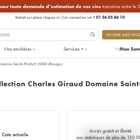
 pour toute demande d’estimation de vos vins
transmise entre le 
Retrait sur place
cliquez ici
|
Un conseil en vin ?
01 56 05 86 10
VENDRE MES VINS
Nos enchères
Services +
✨
Mon Som
maine Saint-Préfert 2004 (Rouge)
lection Charles Giraud Domaine Saint
Accès gratuit et illimité
Tendance actuelle de la cote
Cote actuelle
aux statistiques de plus de 150 