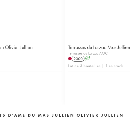
n Olivier Jullien
Terrasses du Larzac Mas Jullien
Terrasses du Larzac AOC
2000
A
Lot de 3 bouteilles | 1 en stock
TS D'AME DU MAS JULLIEN OLIVIER JULLIEN