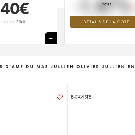
-1.87%
40
€
cotes
Tendance à la baisse du millésime
(format 75cl)
DÉTAILS DE LA COTE
2000 en 2026 par rapport à 202
+
S D'AME DU MAS JULLIEN OLIVIER JULLIEN E
E-CAVISTE