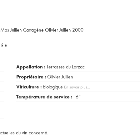
 Mas Jullien Cartagène Olivier Jullien
2000
VÉE
Appellation :
Terrasses du Larzac
Propriétaire :
Olivier Jullien
Viticulture :
biologique
En savoir plus...
Température de service :
16°
actuelles du vin concerné.