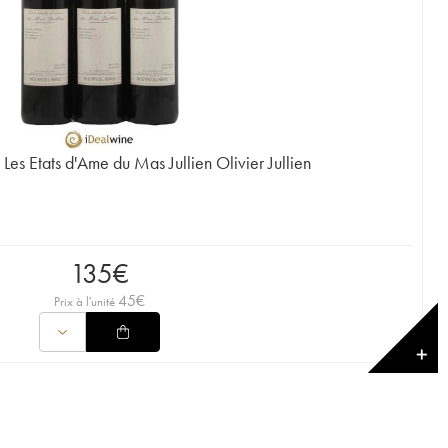
 Les Etats d'Ame du Mas Jullien Olivier Jullien
135
€
45
€
Prix à l'unité
✕