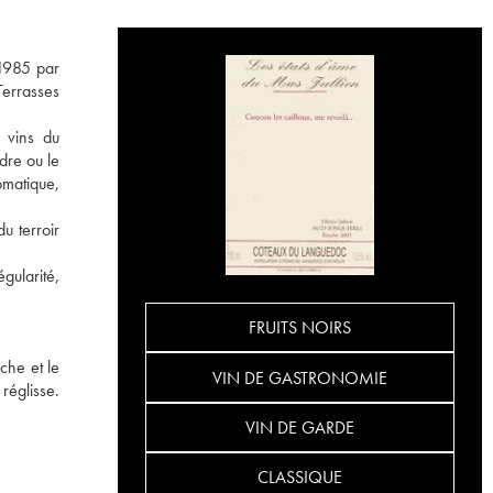
 1985 par
Terrasses
s vins du
dre ou le
omatique,
u terroir
gularité,
FRUITS NOIRS
che et le
VIN DE GASTRONOMIE
réglisse.
VIN DE GARDE
CLASSIQUE