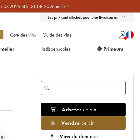
01.07.2026 et le 31.08.2026 inclus*
Les prix sont affichés pour une livraison en :
Cote des vins
Guide des vins
melier
Indispensables
🍇 Primeurs
Acheter
ce vin
Vendre
ce vin
Vins
du domaine
000