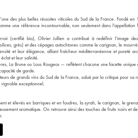
l’une des plus belles réussites viticoles du Sud de la France. Fondé en
comme une référence incontournable, non seulement dans l’appellation 
roir (certifié bio), Olivier Jullien a contribué à redéfinir l’image de
, silices, grès) et des cépages autochtones comme le carignan, le mourvè
tensité et leur élégance, alliant fraîcheur méditerranéenne et pureté ar
éclat et leur salinité.
es, La Brune ou Lous Rougeos — reflètent chacune une facette unique d
 capacité de garde.
eurs de grands vins du Sud de la France, salué par la critique pour sa ré
ce vignoble exceptionnel.
nt et élevés en barriques et en foudres, la syrah, le carignan, le grena
usement aromatique. On retrouve ainsi des touches de fruits noirs et de 
r.