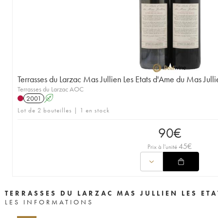
Terrasses du Larzac Mas Jullien Les Etats d'Ame du Mas Jullie
Terrasses du Larzac AOC
2001
A
Lot de 2 bouteilles | 1 en stock
90
€
45
€
Prix à l'unité
TERRASSES DU LARZAC MAS JULLIEN LES ETA
LES INFORMATIONS