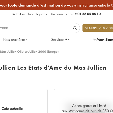
 pour toute demande d’estimation de vos vins
transmise entre le 
Retrait sur place
cliquez ici
|
Un conseil en vin ?
01 56 05 86 10
VENDRE MES VINS
Nos enchères
Services +
✨
Mon Som
Mas Jullien Olivier Jullien 2000 (Rouge)
llien Les Etats d'Ame du Mas Jullien
Accès gratuit et illimité
Tendance actuelle de la cote
Cote actuelle
aux statistiques de plus de 150 