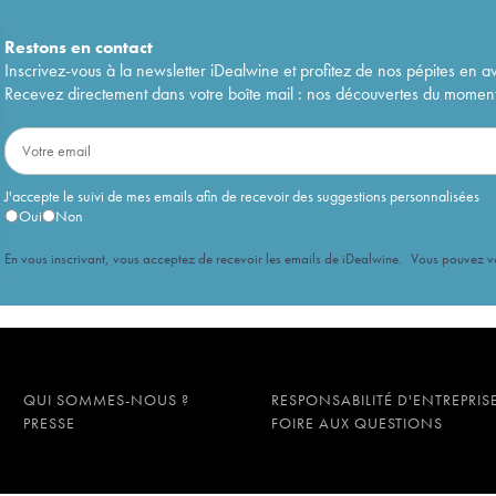
Restons en
contact
Inscrivez-vous à la newsletter iDealwine et profitez de nos pépites en a
Recevez directement dans votre boîte mail : nos découvertes du moment, 
J'accepte le suivi de mes emails afin de recevoir des suggestions personnalisées
Oui
Non
En vous inscrivant, vous acceptez de recevoir les emails de iDealwine. Vous pouvez 
QUI SOMMES-NOUS ?
RESPONSABILITÉ D'ENTREPRIS
PRESSE
FOIRE AUX QUESTIONS