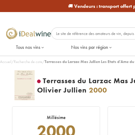
🚚
Vendeurs :
transport offert
Tous nos vins
Nos vins par région
Accueil
/
Recherche de cote
/
Terrasses du Larzac Mas Jullien Les Etats d'Ame du 
Terrasses du Larzac Mas Ju
Olivier Jullien
2000
Millésime
2000