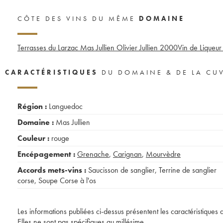
CÔTE DES VINS DU MÊME
DOMAINE
Terrasses du Larzac Mas Jullien Olivier Jullien
2000
Vin de Liqueur
CARACTÉRISTIQUES
DU DOMAINE & DE LA CU
Région :
Languedoc
Domaine :
Mas Jullien
Couleur :
rouge
Encépagement :
Grenache
,
Carignan
,
Mourvèdre
Accords mets-vins :
Saucisson de sanglier
,
Terrine de sanglier
corse
,
Soupe Corse à l'os
Les informations publiées ci-dessus présentent les caractéristiques 
Elles ne sont pas spécifiques au millésime.