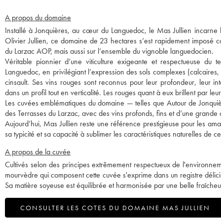
A propos du domaine
Installé à Jonquières, au cœur du Languedoc, le Mas Jullien incarne 
Olivier Jullien, ce domaine de 23 hectares s’est rapidement imposé 
du Larzac AOP, mais aussi sur l’ensemble du vignoble languedocien.
Véritable pionnier d’une viticulture exigeante et respectueuse du ter
Languedoc, en privilégiant l’expression des sols complexes (calcaires
cinsault. Ses vins rouges sont reconnus pour leur profondeur, leur in
dans un profil tout en verticalité. Les rouges quant à eux brillent par leur 
Les cuvées emblématiques du domaine — telles que Autour de Jonquièr
des Terrasses du Larzac, avec des vins profonds, fins et d’une grande
Aujourd’hui, Mas Jullien reste une référence prestigieuse pour les amat
sa typicité et sa capacité à sublimer les caractéristiques naturelles de 
A propos de la cuvée
Cultivés selon des principes extrêmement respectueux de l'environneme
mourvèdre qui composent cette cuvée s'exprime dans un registre délicie
Sa matière soyeuse est équilibrée et harmonisée par une belle fraîcheu
CONSULTER LES COTES DU DOMAINE MAS JULLIEN