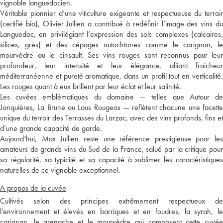
vignoble languedocien.
Véritable pionnier d’une viticulture exigeante et respectueuse du terroir
(certifié bio), Olivier Jullien a contribué à redéfinir l’image des vins du
Languedoc, en privilégiant l’expression des sols complexes (calcaires,
silices, grès) et des cépages autochtones comme le carignan, le
mourvèdre ou le cinsault. Ses vins rouges sont reconnus pour leur
profondeur, leur intensité et leur élégance, alliant fraîcheur
méditerranéenne et pureté aromatique, dans un profil tout en verticalité.
Les rouges quant à eux brillent par leur éclat et leur salinité.
Les cuvées emblématiques du domaine — telles que Autour de
Jonquières, La Brune ou Lous Rougeos — reflètent chacune une facette
unique du terroir des Terrasses du Larzac, avec des vins profonds, fins et
d’une grande capacité de garde.
Aujourd’hui, Mas Jullien reste une référence prestigieuse pour les
amateurs de grands vins du Sud de la France, salué par la critique pour
sa régularité, sa typicité et sa capacité à sublimer les caractéristiques
naturelles de ce vignoble exceptionnel.
A propos de la cuvée
Cultivés selon des principes extrêmement respectueux de
l'environnement et élevés en barriques et en foudres, la syrah, le
carignan, le grenache et le mourvèdre qui composent cette cuvée