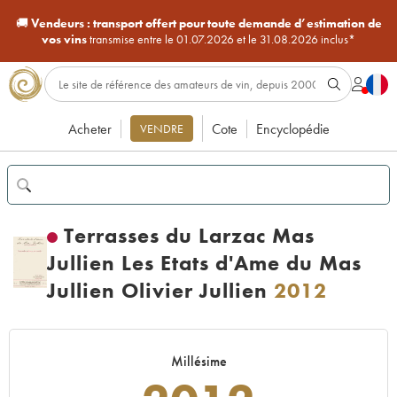
🚚
Vendeurs :
transport offert pour toute demande d’estimation de
vos vins
transmise entre le 01.07.2026 et le 31.08.2026 inclus*
Acheter
Cote
Encyclopédie
VENDRE
Terrasses du Larzac Mas
Jullien Les Etats d'Ame du Mas
Jullien Olivier Jullien
2012
Millésime