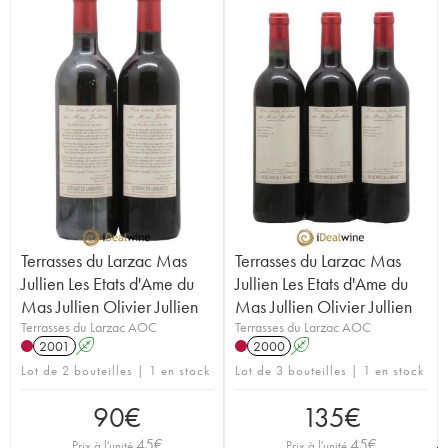
Terrasses du Larzac Mas
Terrasses du Larzac Mas
Jullien Les Etats d'Ame du
Jullien Les Etats d'Ame du
Mas Jullien Olivier Jullien
Mas Jullien Olivier Jullien
Terrasses du Larzac AOC
Terrasses du Larzac AOC
2001
A
2000
A
Lot de 2 bouteilles | 1 en stock
Lot de 3 bouteilles | 1 en stock
90
€
135
€
45
€
45
€
Prix à l'unité
Prix à l'unité