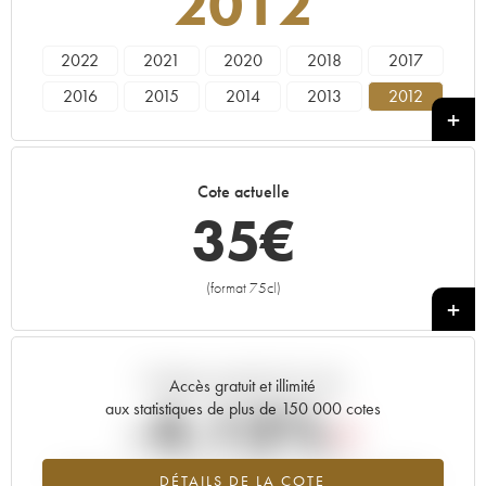
2012
2022
2021
2020
2018
2017
2016
2015
2014
2013
2012
2011
2010
2009
2008
2007
2006
2005
2004
2003
2002
Cote actuelle
2001
2000
1999
1998
1997
35
€
1996
1995
(format 75cl)
+
Tendance actuelle de la cote
Accès gratuit et illimité
-4.13%
aux statistiques de plus de 150 000 cotes
Tendance à la baisse du millésime 2012 en 2026 par rapport à
DÉTAILS DE LA COTE