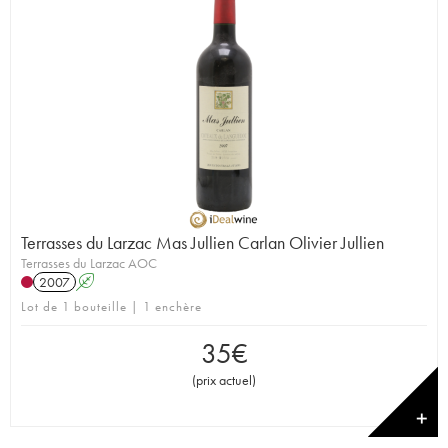
Terrasses du Larzac Mas Jullien Carlan Olivier Jullien
Terrasses du Larzac AOC
2007
A
Lot de 1 bouteille | 1 enchère
35
€
(
prix actuel
)
✕