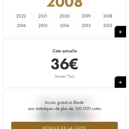
2008
2022
2021
2020
2019
2018
2016
2015
2014
2013
2012
2011
2010
2009
2008
2007
2006
2005
2004
Cote actuelle
36
€
(format 75cl)
+
Tendance actuelle de la cote
Accès gratuit et illimité
-5.72%
aux statistiques de plus de 150 000 cotes
Tendance à la baisse du millésime 2008 en 2026 par rapport à
DÉTAILS DE LA COTE