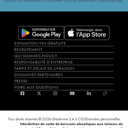
pouvez vous désabonner à tout moment via le lien présent dans chaque message.
ESTIMATION VIN GRATUITE
RECRUTEMENT
QUI SOMMES-NOUS ?
RESPONSABILITÉ D'ENTREPRISE
TARIFS ET DÉLAIS DE LIVRAISON
DOMAINES PARTENAIRES
PRESSE
FOIRE AUX QUESTIONS
Tous droits réservés © 2026 iDealwine S.A.S.
CGS
Données personnelles
Interdiction de vente de boissons alcooliques aux mineurs de