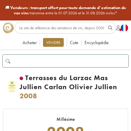
🚚
Vendeurs :
transport offert pour toute demande d’estimation de
vos vins
transmise entre le 01.07.2026 et le 31.08.2026 inclus*
Acheter
Cote
Encyclopédie
VENDRE
Terrasses du Larzac Mas
Jullien Carlan Olivier Jullien
2008
Millésime