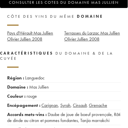
CONSULTER LES COTES DU DOMAINE MAS JULLIEN
CÔTE DES VINS DU MÊME
DOMAINE
Pays d'Hérault Mas Jullien
Terrasses du Larzac Mas Jullien
Olivier Jullien
2008
Olivier Jullien
2008
CARACTÉRISTIQUES
DU DOMAINE & DE LA
CUVÉE
Région :
Languedoc
Domaine :
Mas Jullien
Couleur :
rouge
Encépagement :
Carignan
,
Syrah
,
Cinsault
,
Grenache
Accords mets-vins :
Daube de joue de boeuf provençale
,
Rôti
de dinde au citron et pommes fondantes
,
Tanjia marrakchi