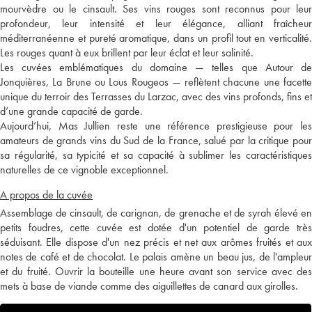
mourvèdre ou le cinsault. Ses vins rouges sont reconnus pour leur
profondeur, leur intensité et leur élégance, alliant fraîcheur
méditerranéenne et pureté aromatique, dans un profil tout en verticalité.
Les rouges quant à eux brillent par leur éclat et leur salinité.
Les cuvées emblématiques du domaine — telles que Autour de
Jonquières, La Brune ou Lous Rougeos — reflètent chacune une facette
unique du terroir des Terrasses du Larzac, avec des vins profonds, fins et
d’une grande capacité de garde.
Aujourd’hui, Mas Jullien reste une référence prestigieuse pour les
amateurs de grands vins du Sud de la France, salué par la critique pour
sa régularité, sa typicité et sa capacité à sublimer les caractéristiques
naturelles de ce vignoble exceptionnel.
A propos de la cuvée
Assemblage de cinsault, de carignan, de grenache et de syrah élevé en
petits foudres, cette cuvée est dotée d'un potentiel de garde très
séduisant. Elle dispose d'un nez précis et net aux arômes fruités et aux
notes de café et de chocolat. Le palais amène un beau jus, de l'ampleur
et du fruité. Ouvrir la bouteille une heure avant son service avec des
mets à base de viande comme des aiguillettes de canard aux girolles.