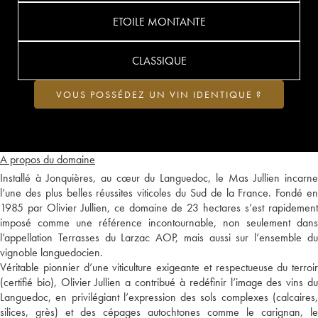
ETOILE MONTANTE
CLASSIQUE
VOUS POSSÉDEZ UN VIN IDENTIQUE ?
A propos du domaine
Installé à Jonquières, au cœur du Languedoc, le Mas Jullien incarne
l’une des plus belles réussites viticoles du Sud de la France. Fondé en
1985 par Olivier Jullien, ce domaine de 23 hectares s’est rapidement
imposé comme une référence incontournable, non seulement dans
l’appellation Terrasses du Larzac AOP, mais aussi sur l’ensemble du
vignoble languedocien.
Véritable pionnier d’une viticulture exigeante et respectueuse du terroir
(certifié bio), Olivier Jullien a contribué à redéfinir l’image des vins du
Languedoc, en privilégiant l’expression des sols complexes (calcaires,
silices, grès) et des cépages autochtones comme le carignan, le