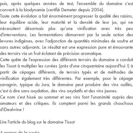
puis, après quelques années de test, l'ensemble du domaine s’est
converti à la biodynamie (certifié Demeter depuis 2004).
Toute cette évolution a fait énormément progresser la qualité des raisins,
leur équilibre acide, leur maturité et la densité de leur jus, qui ne
nécessitent désormais plus qu’une vinification avec très peu
d'interventions. Les fermentations démarrent par la seule action des
levures indigènes, avec l'adjonction de quantités minimales de soufre et
sans autres adjuvants. Le résultat est une expression pure et émouvante
des terroirs via un fruit éclatant de précision aromatique.
Cette quête de l'expression des différents terroirs du domaine a conduit
les Tissot à multiplier les cuvées (près d'une cinquantaine aujourd'hui !) à
partir de cépages différents, de terroirs typés et de méthodes de
vinification également très différentes. Par exemple, pour le cépage
savagnin, typique du Jura, le domaine peut produire des vins ouillés,
c'est à dire sans oxydation, des vins oxydatifs et des vins jaunes.
Ce nom s'est hissé au sommet et ses vins font l'unanimité auprès des
amateurs et des critiques. Ils comptent parmi les grands chouchous
d'iDealwine !
Lire l'article du blog sur le domaine Tissot
A propos de la cuvée