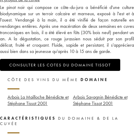
Le pinot noir qui compose ce côte-du-jura a bénéficié d'une culture
biodynamique sur un terroir calcaire et marneux, exposé à l'est et à
l'ouest. Vendangé à la main, il a été vinifié de façon naturelle en
vendanges entières. Après une macération de deux semaines en cuves
tronconiques en bois, il a été élevé en fûts (30% bois neuf) pendant un
an. A la dégustation, ce rouge jurassien nous séduit par son profil
délicat, fruité et croquant. Fluide, sapide et persistant, il s'appréciera
aussi bien dans sa jeunesse qu'après 10 à 15 ans de garde.
CONSULTER LES COTES DU DOMAINE TISSOT
CÔTE DES VINS DU MÊME
DOMAINE
Arbois La Mailloche Bénédicte et
Arbois Savagnin Bénédicte et
Stéphane Tissot
2001
Stéphane Tissot
2001
CARACTÉRISTIQUES
DU DOMAINE & DE LA
CUVÉE