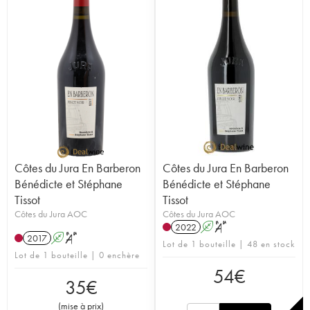
Côtes du Jura En Barberon
Côtes du Jura En Barberon
Bénédicte et Stéphane
Bénédicte et Stéphane
Tissot
Tissot
Côtes du Jura AOC
Côtes du Jura AOC
2022
A
S
2017
A
S
Lot de 1 bouteille | 48 en stock
Lot de 1 bouteille | 0 enchère
54
€
35
€
(
mise à prix
)