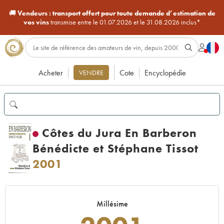
🚚
Vendeurs :
transport offert pour toute demande d’estimation de
vos vins
transmise entre le 01.07.2026 et le 31.08.2026 inclus*
Acheter
Cote
Encyclopédie
VENDRE
Côtes du Jura En Barberon
Bénédicte et Stéphane Tissot
2001
Millésime