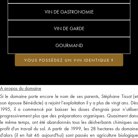
VIN DE GASTRONOMIE
VIN DE GARDE
GOURMAND
VOUS POSSÉDEZ UN VIN IDENTIQUE ?
A propos du domaine
Si le domaine porte encore le nom de ses parents, Stéphane Tissot (et
son épouse Bénédicte) a rejoint l’exploitation il y a plus de vingt ans. Dès
1995, il a commencé par baisser les doses d'engrais pour n’utiliser
progressivement plus que des préparations organiques. Quasiment dans
le même temps, ont été abandonnés tous les désherbants chimiques au
profit d'un travail du sol. A partir de 1999, les 28 hectares du domaine
d'alors (il en fait 46 aujourd'hui) sont passés en agriculture biologique