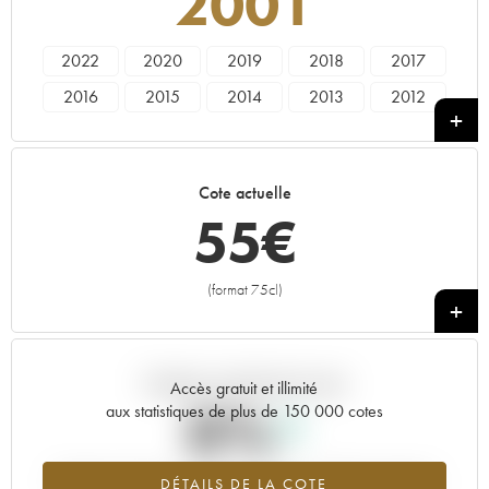
2001
2022
2020
2019
2018
2017
2016
2015
2014
2013
2012
2010
2006
2005
2001
2000
Cote actuelle
55
€
(format 75cl)
+
Tendance actuelle de la cote
Accès gratuit et illimité
0%
aux statistiques de plus de 150 000 cotes
Tendance à la hausse du millésime 2001 en 2026 par rapport à
DÉTAILS DE LA COTE