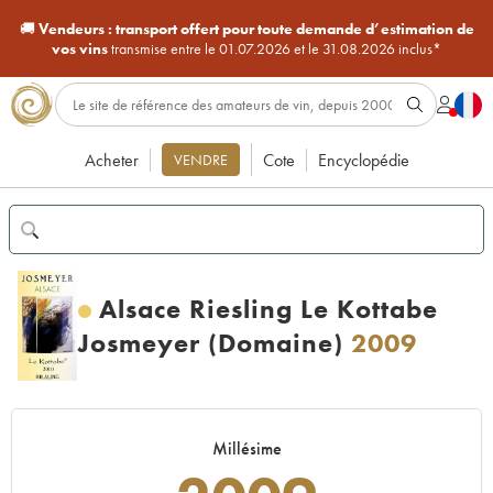
🚚
Vendeurs :
transport offert pour toute demande d’estimation de
vos vins
transmise entre le 01.07.2026 et le 31.08.2026 inclus*
Acheter
Cote
Encyclopédie
VENDRE
Alsace Riesling Le Kottabe
Josmeyer (Domaine)
2009
Millésime