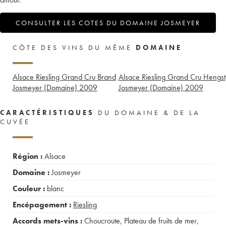
CONSULTER LES COTES DU DOMAINE JOSMEYER
CÔTE DES VINS DU MÊME
DOMAINE
Alsace Riesling Grand Cru Brand
Alsace Riesling Grand Cru Hengst
Josmeyer (Domaine)
2009
Josmeyer (Domaine)
2009
CARACTÉRISTIQUES
DU DOMAINE & DE LA
CUVÉE
Région :
Alsace
Domaine :
Josmeyer
Couleur :
blanc
Encépagement :
Riesling
Accords mets-vins :
Choucroute
,
Plateau de fruits de mer
,