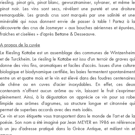
riesling, pinot gris, pinot blanc, gewurztraminer, sylvaner, et même le
pinot noir. Les vins sont secs, révélant une pureté et une droiture
remarquable. Les grands crus sont marqués par une salinité et une
minéralité qui nous donnent envie de passer à table ! Partez à la
découverte des crus de Josmeyer « aux bouches aériennes et épurées,
fraîches et ciselées » d’après Bettane & Desseauve.
A propos de la cuvée
Le Riesling Kottabe est un assemblage des communes de Wintzenheim
et de Turckheim. Le riesling le Kottabe est issu d'un terroir de graves qui
donne des vins fins, aromatiques et faciles d'accès. Issues d'une culture
biologique et biodynamique certifiée, les baies fermentent spontanément
entre un et quatre mois et le vin est élevé dans des foudres centenaires
de chêne ou en cuves d'acier inoxydables. En effet, ces deux
contenants n'offrent aucun arôme au vin, laissant le fruit s'exprimer
pleinement. Ainsi, à la dégustation on apprécie ce vin pour sa robe
limpide aux arômes d'agrumes, sa structure longue et citronnée qui
permet de superbes accords avec des mets iodés.
Ce vin et son étiquette vous transportent dans le monde de l’art et de la
poésie. Son nom a été imaginé par Jean MEYER en 1986 en référence
à un jeu d’adresse pratiqué dans la Grèce Antique, et mêlant vin et
amour.