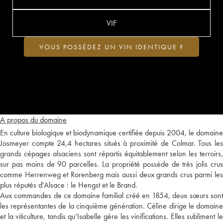
VIF
VOUS POSSÉDEZ UN VIN IDENTIQUE ?
A propos du domaine
En culture biologique et biodynamique certifiée depuis 2004, le domaine
Josmeyer compte 24,4 hectares situés à proximité de Colmar. Tous les
grands cépages alsaciens sont répartis équitablement selon les terroirs,
sur pas moins de 90 parcelles. La propriété possède de très jolis crus
comme Herrenweg et Rorenberg mais aussi deux grands crus parmi les
plus réputés d'Alsace : le Hengst et le Brand.
Aux commandes de ce domaine familial créé en 1854, deux sœurs sont
les représentantes de la cinquième génération. Céline dirige le domaine
et la viticulture, tandis qu’Isabelle gère les vinifications. Elles subliment le