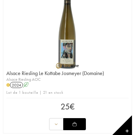
Alsace Riesling Le Kottabe Josmeyer (Domaine)
Alsace Riesling AOC
2024
A
Lot de 1 bouteille | 21 en stock
25
€
✕