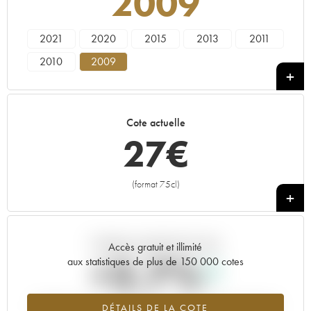
2009
2021
2020
2015
2013
2011
2010
2009
Cote actuelle
27
€
(format 75cl)
+
Tendance actuelle de la cote
Accès gratuit et illimité
+2.7%
aux statistiques de plus de 150 000 cotes
Tendance à la hausse du millésime 2009 en 2026 par rapport à
DÉTAILS DE LA COTE