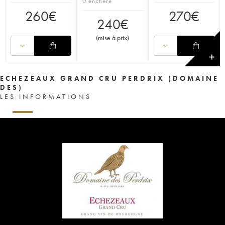
0 enchère
260
€
270
€
240
€
(
mise à prix
)
✕
ECHEZEAUX GRAND CRU PERDRIX (DOMAINE
DES)
LES INFORMATIONS