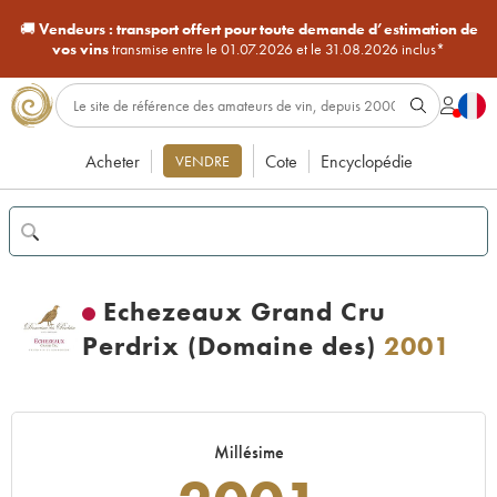
🚚
Vendeurs :
transport offert pour toute demande d’estimation de
vos vins
transmise entre le 01.07.2026 et le 31.08.2026 inclus*
Acheter
Cote
Encyclopédie
VENDRE
Echezeaux Grand Cru
Perdrix (Domaine des)
2001
Millésime