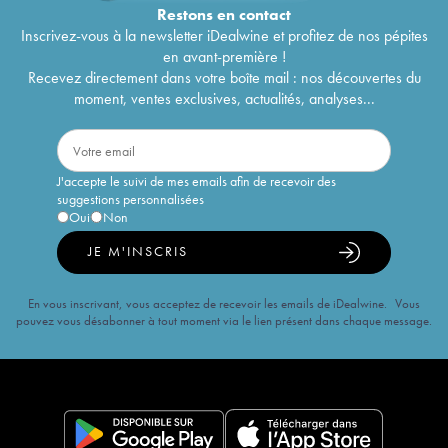
Restons en
contact
Inscrivez-vous à la newsletter iDealwine et profitez de nos pépites
en avant-première !
Recevez directement dans votre boîte mail : nos découvertes du
moment, ventes exclusives, actualités, analyses...
J'accepte le suivi de mes emails afin de recevoir des
suggestions personnalisées
Oui
Non
JE M'INSCRIS
En vous inscrivant, vous acceptez de recevoir les emails de iDealwine. Vous
pouvez vous désabonner à tout moment via le lien présent dans chaque message.