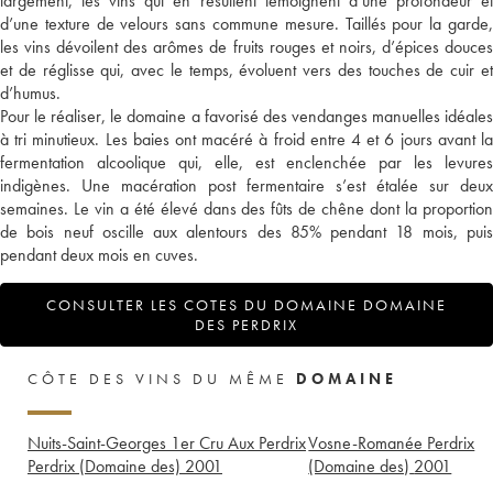
largement, les vins qui en résultent témoignent d’une profondeur et
d’une texture de velours sans commune mesure. Taillés pour la garde,
les vins dévoilent des arômes de fruits rouges et noirs, d’épices douces
et de réglisse qui, avec le temps, évoluent vers des touches de cuir et
d’humus.
Pour le réaliser, le domaine a favorisé des vendanges manuelles idéales
à tri minutieux. Les baies ont macéré à froid entre 4 et 6 jours avant la
fermentation alcoolique qui, elle, est enclenchée par les levures
indigènes. Une macération post fermentaire s’est étalée sur deux
semaines. Le vin a été élevé dans des fûts de chêne dont la proportion
de bois neuf oscille aux alentours des 85% pendant 18 mois, puis
pendant deux mois en cuves.
CONSULTER LES COTES DU DOMAINE DOMAINE
DES PERDRIX
CÔTE DES VINS DU MÊME
DOMAINE
Nuits-Saint-Georges 1er Cru Aux Perdrix
Vosne-Romanée Perdrix
Perdrix (Domaine des)
2001
(Domaine des)
2001