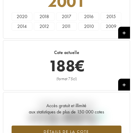
2001
2020
2018
2017
2016
2015
2014
2012
2011
2010
2009
2008
2007
2006
2005
2003
2002
2001
2000
1999
1998
Cote actuelle
1997
1996
1995
1992
188
€
(format 75cl)
+
Tendance actuelle de la cote
Accès gratuit et illimité
+13.95%
aux statistiques de plus de 150 000 cotes
Tendance à la hausse du millésime 2001 en 2026 par rapport à
DÉTAILS DE LA COTE