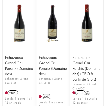
Echezeaux
Echezeaux
Echezeaux
Grand Cru
Grand Cru
Grand Cru
Perdrix (Domaine
Perdrix (Domaine
Perdrix (Domaine
des)
des)
des) (CBO à
Echezeaux Grand
Echezeaux Grand
partir de 3 bts)
Cru AOC
Cru AOC
Echezeaux Grand
Cru AOC
2023
2021
T
2017
Lot de 1 bouteille |
Lot de 1 bouteille |
Lot de 1 magnum |
12 en stock
12 en stock