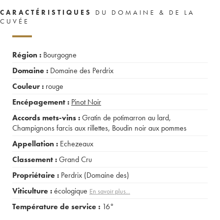
CARACTÉRISTIQUES
DU DOMAINE & DE LA
CUVÉE
Région :
Bourgogne
Domaine :
Domaine des Perdrix
Couleur :
rouge
Encépagement :
Pinot Noir
Accords mets-vins :
Gratin de potimarron au lard
,
Champignons farcis aux rillettes
,
Boudin noir aux pommes
Appellation :
Echezeaux
Classement :
Grand Cru
Propriétaire :
Perdrix (Domaine des)
Viticulture :
écologique
En savoir plus...
Température de service :
16°