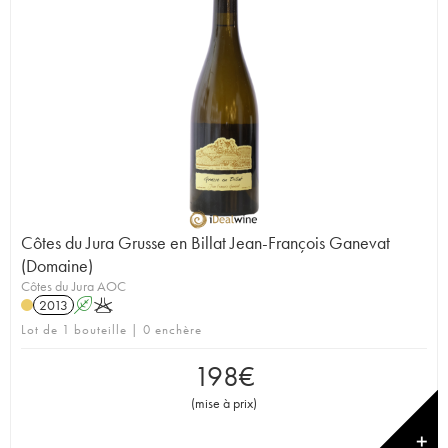
Côtes du Jura Grusse en Billat Jean-François Ganevat
(Domaine)
Côtes du Jura AOC
2013
A
K
Lot de 1 bouteille | 0 enchère
198
€
(
mise à prix
)
✕