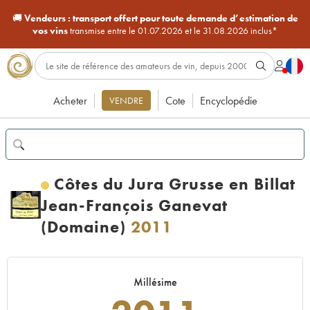
🚚
Vendeurs :
transport offert pour toute demande d’estimation de
vos vins
transmise entre le 01.07.2026 et le 31.08.2026 inclus*
Acheter
Cote
Encyclopédie
VENDRE
Côtes du Jura Grusse en Billat
Jean-François Ganevat
(Domaine)
2011
Millésime