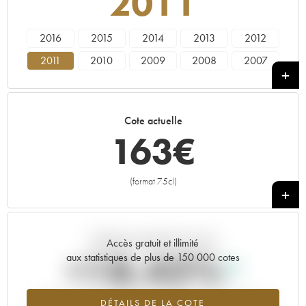
2011
2016
2015
2014
2013
2012
2011
2010
2009
2008
2007
2004
Cote actuelle
163
€
(format 75cl)
+
Tendance actuelle de la cote
Accès gratuit et illimité
+18.42%
aux statistiques de plus de 150 000 cotes
Tendance à la hausse du millésime 2011 en 2026 par rapport à
DÉTAILS DE LA COTE