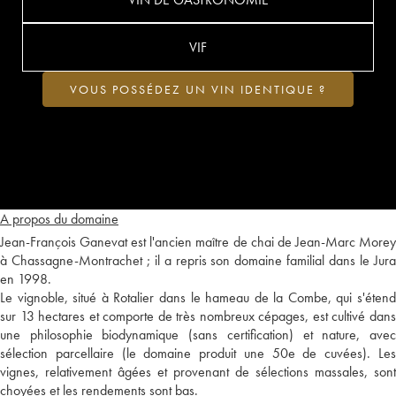
VIF
VOUS POSSÉDEZ UN VIN IDENTIQUE ?
A propos du domaine
Jean-François Ganevat est l'ancien maître de chai de Jean-Marc Morey
à Chassagne-Montrachet ; il a repris son domaine familial dans le Jura
en 1998.
Le vignoble, situé à Rotalier dans le hameau de la Combe, qui s'étend
sur 13 hectares et comporte de très nombreux cépages, est cultivé dans
une philosophie biodynamique (sans certification) et nature, avec
sélection parcellaire (le domaine produit une 50e de cuvées). Les
vignes, relativement âgées et provenant de sélections massales, sont
choyées et les rendements sont bas.