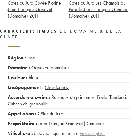
Côtes du Jura Cuvée Florine
Côtes du Jura Les Chamois du
Jean-François Ganevat
Paradis Jean-François Ganevat
(Domaine)
2011
(Domaine)
2011
CARACTÉRISTIQUES
DU DOMAINE & DE LA
CUVÉE
Région :
Jura
Domaine :
Ganevat (domaine)
Couleur :
blanc
Encépagement :
Chardonnay
Accords mets-vins :
Rouleaux de printemps
,
Poulet Tandoori
,
Cuisses de grenouille
Appellation :
Côtes du Jura
Propriétaire :
Jean-François Ganevat (Domaine)
Viticulture :
biodynamique et nature
En savoir plus...