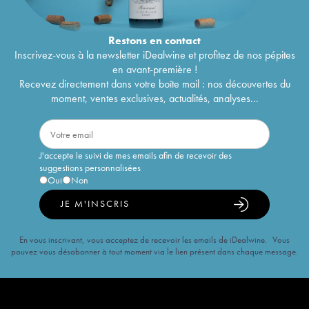
Restons en
contact
Inscrivez-vous à la newsletter iDealwine et profitez de nos pépites
en avant-première !
Recevez directement dans votre boîte mail : nos découvertes du
moment, ventes exclusives, actualités, analyses...
J'accepte le suivi de mes emails afin de recevoir des
suggestions personnalisées
Oui
Non
JE M'INSCRIS
En vous inscrivant, vous acceptez de recevoir les emails de iDealwine. Vous
pouvez vous désabonner à tout moment via le lien présent dans chaque message.