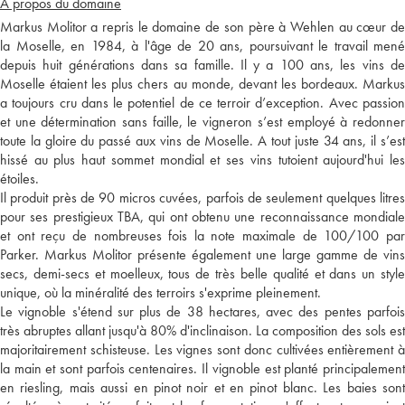
A propos du domaine
Markus Molitor a repris le domaine de son père à Wehlen au cœur de
la Moselle, en 1984, à l'âge de 20 ans, poursuivant le travail mené
depuis huit générations dans sa famille. Il y a 100 ans, les vins de
Moselle étaient les plus chers au monde, devant les bordeaux. Markus
a toujours cru dans le potentiel de ce terroir d’exception. Avec passion
et une détermination sans faille, le vigneron s’est employé à redonner
toute la gloire du passé aux vins de Moselle. A tout juste 34 ans, il s’est
hissé au plus haut sommet mondial et ses vins tutoient aujourd'hui les
étoiles.
Il produit près de 90 micros cuvées, parfois de seulement quelques litres
pour ses prestigieux TBA, qui ont obtenu une reconnaissance mondiale
et ont reçu de nombreuses fois la note maximale de 100/100 par
Parker. Markus Molitor présente également une large gamme de vins
secs, demi-secs et moelleux, tous de très belle qualité et dans un style
unique, où la minéralité des terroirs s'exprime pleinement.
Le vignoble s'étend sur plus de 38 hectares, avec des pentes parfois
très abruptes allant jusqu'à 80% d'inclinaison. La composition des sols est
majoritairement schisteuse. Les vignes sont donc cultivées entièrement à
la main et sont parfois centenaires. Il vignoble est planté principalement
en riesling, mais aussi en pinot noir et en pinot blanc. Les baies sont