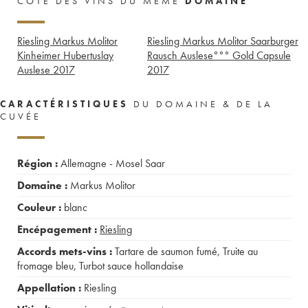
CÔTE DES VINS DU MÊME
DOMAINE
Riesling Markus Molitor
Riesling Markus Molitor Saarburger
Kinheimer Hubertuslay
Rausch Auslese°°° Gold Capsule
Auslese
2017
2017
CARACTÉRISTIQUES
DU DOMAINE & DE LA
CUVÉE
Région :
Allemagne - Mosel Saar
Domaine :
Markus Molitor
Couleur :
blanc
Encépagement :
Riesling
Accords mets-vins :
Tartare de saumon fumé
,
Truite au
fromage bleu
,
Turbot sauce hollandaise
Appellation :
Riesling