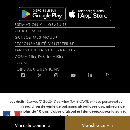
ESTIMATION VIN GRATUITE
RECRUTEMENT
QUI SOMMES-NOUS ?
RESPONSABILITÉ D'ENTREPRISE
TARIFS ET DÉLAIS DE LIVRAISON
DOMAINES PARTENAIRES
PRESSE
FOIRE AUX QUESTIONS
Tous droits réservés © 2026 iDealwine S.A.S.
CGS
Données personnelles
Interdiction de vente de boissons alcooliques aux mineurs de
moins de 18 ans. L'abus d'alcool est dangereux pour la santé,
à consommer avec modération.
La preuve de majorité de l'acheteur est exigée au moment de la vente en
Vins
du domaine
Vendre
ce vin
ligne. CODE DE LA SANTÉ PUBLIQUE, ART.L.3342-1 et L.3353-3