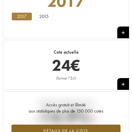
2017
2017
2015
Cote actuelle
24
€
(format 75cl)
+
Tendance actuelle de la cote
Accès gratuit et illimité
-14.9%
aux statistiques de plus de 150 000 cotes
Tendance à la baisse du millésime 2017 en 2026 par rapport à
DÉTAILS DE LA COTE