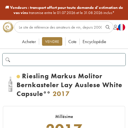
🚚
Vendeurs :
transport offert pour toute demande d’estimation de
vos vins
transmise entre le 01.07.2026 et le 31.08.2026 inclus*
Acheter
Cote
Encyclopédie
VENDRE
Riesling Markus Molitor
Bernkasteler Lay Auslese White
Capsule°°
2017
Millésime