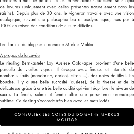
récoltées à maturité parfaite et les fermentations s'effectuent sans ajout
de levures (uniquement avec celles présentes naturellement dans les
raisins). Depuis plus de 30 ans, le vigneron travaille avec une vision
écologique, suivant une philosophie bio et biodynamique, mais pas à
100% en raison des conditions de culture difficiles.
Lire l'article du blog sur le domaine Markus Molitor
A propos de la cuvée
Le riesling Bernkasteler Lay Auslese Goldkapsel provient d'une belle
parcelle de vieilles vignes. Il évoque avec finesse et intensité de
nombreux fruits (mandarine, abricot, citron ...), des notes de tilleul. En
bouche, il y a une belle sucrosité (auslese), de la finesse et de la
délicatesse grâce à une très belle acidité qui vient équilibrer le niveau de
sucre. La finale, saline et fumée offre une persistance aromatique
sublime. Ce riesling s'accorde très bien avec les mets iodés.
CONSULTER LES COTES DU DOMAINE MARKUS
MOLITOR