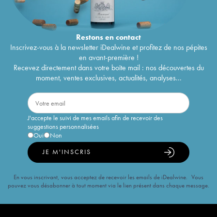
Restons en
contact
Inscrivez-vous à la newsletter iDealwine et profitez de nos pépites
en avant-première !
Recevez directement dans votre boîte mail : nos découvertes du
moment, ventes exclusives, actualités, analyses...
J'accepte le suivi de mes emails afin de recevoir des
suggestions personnalisées
Oui
Non
JE M'INSCRIS
En vous inscrivant, vous acceptez de recevoir les emails de iDealwine. Vous
pouvez vous désabonner à tout moment via le lien présent dans chaque message.