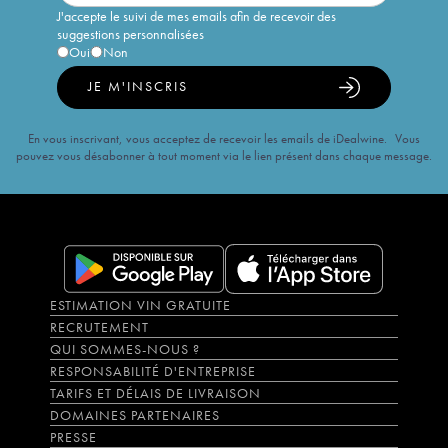
J'accepte le suivi de mes emails afin de recevoir des
suggestions personnalisées
Oui
Non
JE M'INSCRIS
En vous inscrivant, vous acceptez de recevoir les emails de iDealwine. Vous
pouvez vous désabonner à tout moment via le lien présent dans chaque message.
ESTIMATION VIN GRATUITE
RECRUTEMENT
QUI SOMMES-NOUS ?
RESPONSABILITÉ D'ENTREPRISE
TARIFS ET DÉLAIS DE LIVRAISON
DOMAINES PARTENAIRES
PRESSE