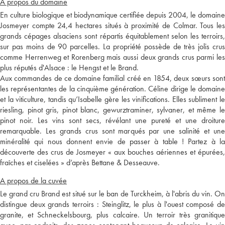
A propos du domaine
En culture biologique et biodynamique certifiée depuis 2004, le domaine
Josmeyer compte 24,4 hectares situés à proximité de Colmar. Tous les
grands cépages alsaciens sont répartis équitablement selon les terroirs,
sur pas moins de 90 parcelles. La propriété possède de très jolis crus
comme Herrenweg et Rorenberg mais aussi deux grands crus parmi les
plus réputés d'Alsace : le Hengst et le Brand.
Aux commandes de ce domaine familial créé en 1854, deux sœurs sont
les représentantes de la cinquième génération. Céline dirige le domaine
et la viticulture, tandis qu’Isabelle gère les vinifications. Elles subliment le
riesling, pinot gris, pinot blanc, gewurztraminer, sylvaner, et même le
pinot noir. Les vins sont secs, révélant une pureté et une droiture
remarquable. Les grands crus sont marqués par une salinité et une
minéralité qui nous donnent envie de passer à table ! Partez à la
découverte des crus de Josmeyer « aux bouches aériennes et épurées,
fraîches et ciselées » d’après Bettane & Desseauve.
A propos de la cuvée
Le grand cru Brand est situé sur le ban de Turckheim, à l'abris du vin. On
distingue deux grands terroirs : Steinglitz, le plus à l'ouest composé de
granite, et Schneckelsbourg, plus calcaire. Un terroir très granitique