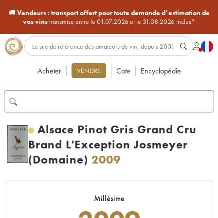
🚚
Vendeurs :
transport offert pour toute demande d’estimation de
vos vins
transmise entre le 01.07.2026 et le 31.08.2026 inclus*
Acheter
Cote
Encyclopédie
VENDRE
Alsace Pinot Gris Grand Cru
Brand L'Exception Josmeyer
(Domaine)
2009
Millésime