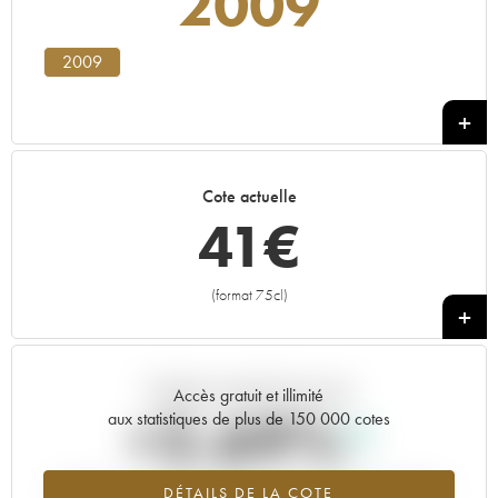
2009
2009
Cote actuelle
41
€
(format 75cl)
+
Tendance actuelle de la cote
Accès gratuit et illimité
+2.69%
aux statistiques de plus de 150 000 cotes
Tendance à la hausse du millésime 2009 en 2026 par rapport à
DÉTAILS DE LA COTE