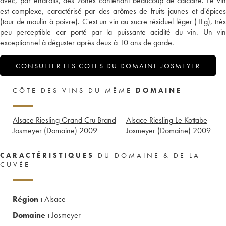
avec, par endroits, des zones contenant beaucoup de calcaire. Le vin
est complexe, caractérisé par des arômes de fruits jaunes et d'épices
(tour de moulin à poivre). C'est un vin au sucre résiduel léger (11g), très
peu perceptible car porté par la puissante acidité du vin. Un vin
exceptionnel à déguster après deux à 10 ans de garde.
CONSULTER LES COTES DU DOMAINE JOSMEYER
CÔTE DES VINS DU MÊME
DOMAINE
Alsace Riesling Grand Cru Brand
Alsace Riesling Le Kottabe
Josmeyer (Domaine)
2009
Josmeyer (Domaine)
2009
CARACTÉRISTIQUES
DU DOMAINE & DE LA
CUVÉE
Région :
Alsace
Domaine :
Josmeyer