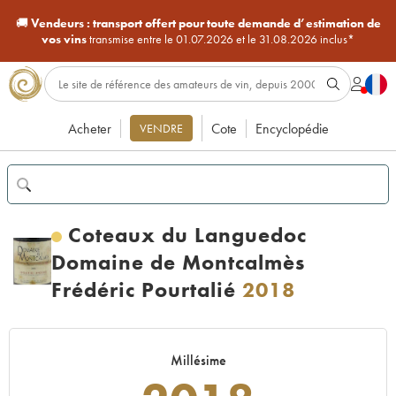
🚚
Vendeurs :
transport offert pour toute demande d’estimation de
vos vins
transmise entre le 01.07.2026 et le 31.08.2026 inclus*
Acheter
Cote
Encyclopédie
VENDRE
Coteaux du Languedoc
Domaine de Montcalmès
Frédéric Pourtalié
2018
Millésime