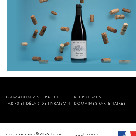
ESTIMATION VIN GRATUITE
RECRUTEMENT
TARIFS ET DÉLAIS DE LIVRAISON
DOMAINES PARTENAIRES
Tous droits réservés © 2026 iDealwine
Données