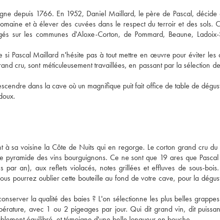
ogne depuis 1766. En 1952, Daniel Maillard, le père de Pascal, décide
omaine et à élever des cuvées dans le respect du terroir et des sols. C'
agés sur les communes d'Aloxe-Corton, de Pommard, Beaune, Ladoix-S
i Pascal Maillard n'hésite pas à tout mettre en œuvre pour éviter les d
rand cru, sont méticuleusement travaillées, en passant par la sélection des
scendre dans la cave où un magnifique puit fait office de table de dégust
 doux.
t à sa voisine la Côte de Nuits qui en regorge. Le corton grand cru d
cette pyramide des vins bourguignons. Ce ne sont que 19 ares que Pascal
 par an), aux reflets violacés, notes grillées et effluves de sous-bois.
us pourrez oublier cette bouteille au fond de votre cave, pour la dégus
onserver la qualité des baies ? L'on sélectionne les plus belles grappes
érature, avec 1 ou 2 pigeages par jour. Qui dit grand vin, dit puissan
tablement équilibré, et témoigne d'une belle longueur en bouche.