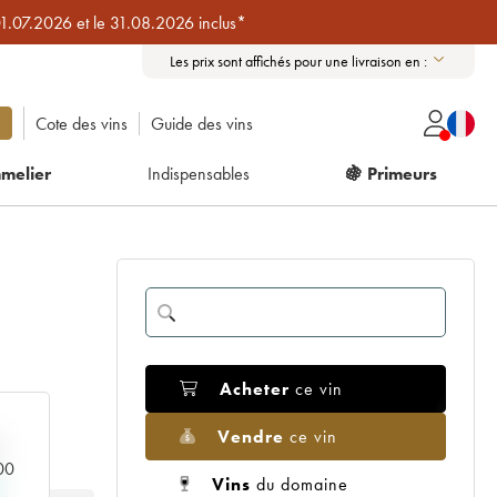
01.07.2026 et le 31.08.2026 inclus*
Les prix sont affichés pour une livraison en :
Cote des vins
Guide des vins
melier
Indispensables
🍇 Primeurs
Acheter
ce vin
Vendre
ce vin
000
Vins
du domaine