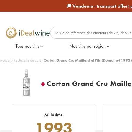
🚚
Vendeurs :
transport offert
Tous nos vins
Nos vins par région
Accueil
/
Recherche de cote
/
Corton Grand Cru Maillard et Fils (Domaine) 1993
Corton Grand Cru Mailla
Millésime
1993