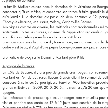
A propos du domaine
La famille Maillard œuvre dans le domaine de la viticulture en Bourg
consacrer qu'à ce métier, et concentre ses forces à faire grandir le d
qu'aujourd'hui, le domaine est passé de deux hectares à 19, part
Chorey-les-Beaune, Meursault, Volnay, Savigny-lès-Beaune…
Aux vignes comme en cuverie, les méthodes sont traditionnelles même s
traitements. Toutes les cuvées, classées de l'appellation régionale au g
la vinification, l'élevage en fût de chêne de 228 litres…
Si un jour vous avez la chance d'y faire un tour, ne manquez pas de de
cadre y est beau, il s'agit d'une pépite bourguignonne aux prix encore
Lire l'article du blog sur le Domaine Maillard père & fils
A propos de la cuvée
En Côte de Beaune, il y a si peu de grands crus rouges, contrairemen
Maillard est l'un de ces rares flacons à avoir atteint le sommet de 
consacre à cette cuvée prestigieuse (environ 900 bouteilles produites
grands millésimes – 2009, 2010, 2015… -, c'est jusqu'à 20 ans que vo
apogée.
Est-il nécessaire de préciser que les vendanges sont manuelles pour c
vinifier pendant une durée de 12 à 15 jours sous contrôle de la temp
l'élevage est réalisé à 75% de fûts neufs. Ce corton grand cru est véri