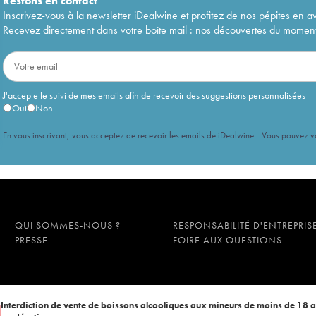
Restons en
contact
Inscrivez-vous à la newsletter iDealwine et profitez de nos pépites en a
Recevez directement dans votre boîte mail : nos découvertes du moment, 
J'accepte le suivi de mes emails afin de recevoir des suggestions personnalisées
Oui
Non
En vous inscrivant, vous acceptez de recevoir les emails de iDealwine. Vous pouvez 
QUI SOMMES-NOUS ?
RESPONSABILITÉ D'ENTREPRIS
PRESSE
FOIRE AUX QUESTIONS
Interdiction de vente de boissons alcooliques aux mineurs de moins de 18 