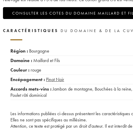
CONSULTER LES COTES DU DOMAINE MAILLARD ET FI
CARACTÉRISTIQUES
DU DOMAINE & DE LA CU
Région :
Bourgogne
Domaine :
Maillard et Fils
Couleur :
rouge
Encépagement :
Pinot Noir
Accords mets-vins :
Jambon de montagne
,
Bouchées à la reine
,
Poulet rôti dominical
Les informations publiées ci-dessus présentent les caractéristiques 
Elles ne sont pas spécifiques au millésime.
Attention, ce texte est protégé par un droit d'auteur. Il est interdi