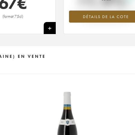
+1.9%
67
€
Tendance à la hausse du millésime 1
(format 75cl)
DÉTAILS DE LA COTE
en 2026 par rapport à 2025
+
AINE) EN VENTE