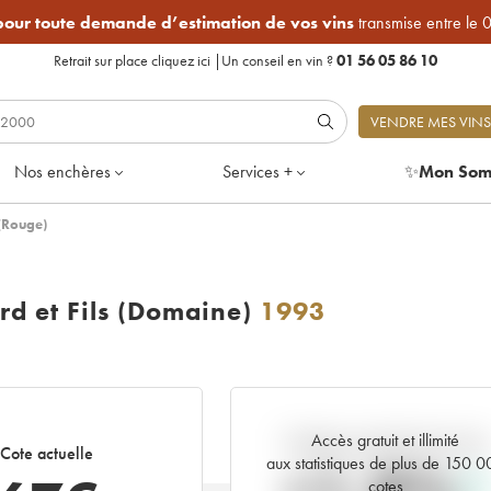
 pour toute demande d’estimation de vos vins
transmise entre le 
Retrait sur place
cliquez ici
|
Un conseil en vin ?
01 56 05 86 10
VENDRE MES VINS
Nos enchères
Services +
✨
Mon Som
 (Rouge)
rd et Fils (Domaine)
1993
Accès gratuit et illimité
Tendance actuelle de la cote
Cote actuelle
aux statistiques de plus de 150 
cotes