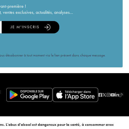
vant-première !
ventes exclusives, actualités, analyses...
JE M'INSCRIS
vous désabonner à tout moment via le lien présent dans chaque message.
E
ans. L'abus d'alcool est dangereux pour la santé, à consommer avec