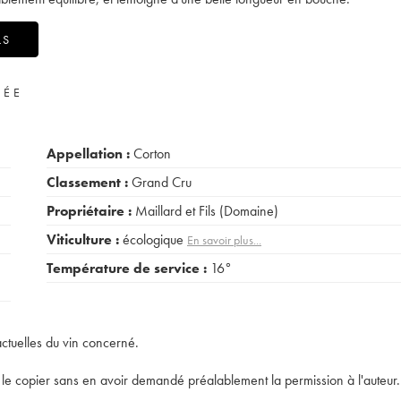
LS
VÉE
Appellation :
Corton
Classement :
Grand Cru
Propriétaire :
Maillard et Fils (Domaine)
Viticulture :
écologique
En savoir plus...
Température de service :
16°
actuelles du vin concerné.
t de le copier sans en avoir demandé préalablement la permission à l'auteur.