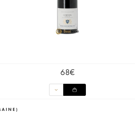
68
€
MAINE)