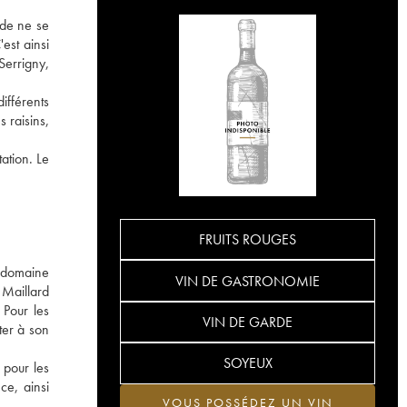
 de ne se
est ainsi
errigny,
ifférents
 raisins,
ation. Le
FRUITS ROUGES
u domaine
VIN DE GASTRONOMIE
 Maillard
 Pour les
VIN DE GARDE
ter à son
SOYEUX
 pour les
ce, ainsi
VOUS POSSÉDEZ UN VIN