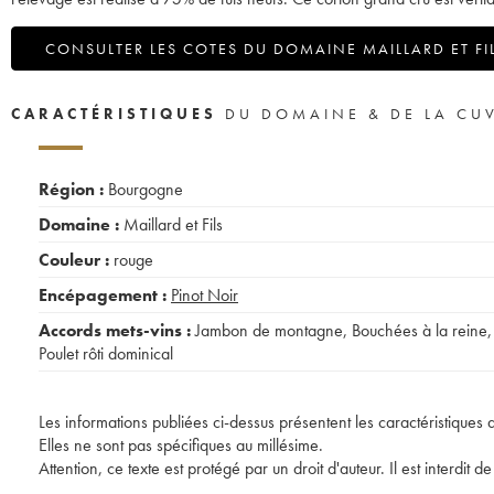
CONSULTER LES COTES DU DOMAINE MAILLARD ET FI
CARACTÉRISTIQUES
DU DOMAINE & DE LA CU
Région :
Bourgogne
Domaine :
Maillard et Fils
Couleur :
rouge
Encépagement :
Pinot Noir
Accords mets-vins :
Jambon de montagne
,
Bouchées à la reine
,
Poulet rôti dominical
Les informations publiées ci-dessus présentent les caractéristiques 
Elles ne sont pas spécifiques au millésime.
Attention, ce texte est protégé par un droit d'auteur. Il est interdi