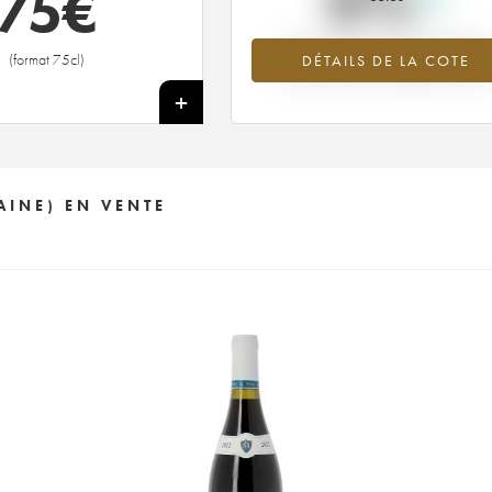
0%
75
€
Tendance à la hausse du millésime
(format 75cl)
DÉTAILS DE LA COTE
2002 en 2026 par rapport à 2025
+
AINE) EN VENTE