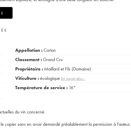
LS
VÉE
Appellation :
Corton
Classement :
Grand Cru
Propriétaire :
Maillard et Fils (Domaine)
Viticulture :
écologique
En savoir plus...
Température de service :
16°
actuelles du vin concerné.
t de le copier sans en avoir demandé préalablement la permission à l'auteur.