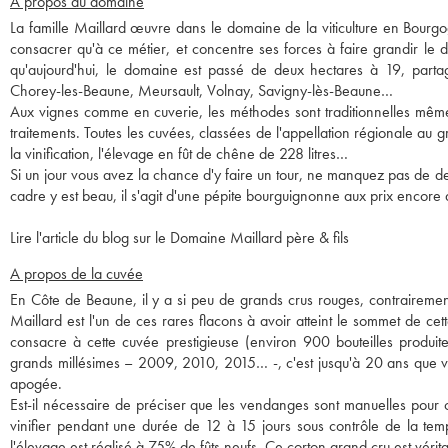
A propos du domaine
La famille Maillard œuvre dans le domaine de la viticulture en Bourg
consacrer qu'à ce métier, et concentre ses forces à faire grandir le d
qu'aujourd'hui, le domaine est passé de deux hectares à 19, part
Chorey-les-Beaune, Meursault, Volnay, Savigny-lès-Beaune…
Aux vignes comme en cuverie, les méthodes sont traditionnelles même s
traitements. Toutes les cuvées, classées de l'appellation régionale au g
la vinification, l'élevage en fût de chêne de 228 litres…
Si un jour vous avez la chance d'y faire un tour, ne manquez pas de de
cadre y est beau, il s'agit d'une pépite bourguignonne aux prix encore
Lire l'article du blog sur le Domaine Maillard père & fils
A propos de la cuvée
En Côte de Beaune, il y a si peu de grands crus rouges, contrairemen
Maillard est l'un de ces rares flacons à avoir atteint le sommet de 
consacre à cette cuvée prestigieuse (environ 900 bouteilles produites
grands millésimes – 2009, 2010, 2015… -, c'est jusqu'à 20 ans que vo
apogée.
Est-il nécessaire de préciser que les vendanges sont manuelles pour c
vinifier pendant une durée de 12 à 15 jours sous contrôle de la temp
l'élevage est réalisé à 75% de fûts neufs. Ce corton grand cru est véri