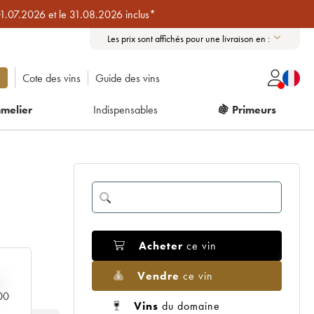
01.07.2026 et le 31.08.2026 inclus*
Les prix sont affichés pour une livraison en :
Cote des vins
Guide des vins
melier
Indispensables
🍇 Primeurs
Acheter
ce vin
Vendre
ce vin
000
Vins
du domaine