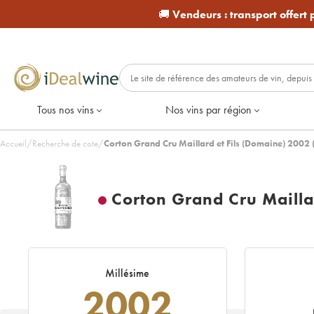
🚚
Vendeurs :
transport offert
Tous nos vins
Nos vins par région
Accueil
/
Recherche de cote
/
Corton Grand Cru Maillard et Fils (Domaine) 2002
Corton Grand Cru Mailla
Millésime
2002