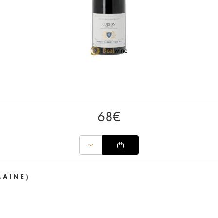
68
€
MAINE)