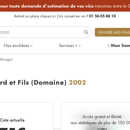
 pour toute demande d’estimation de vos vins
transmise entre le 
Retrait sur place
cliquez ici
|
Un conseil en vin ?
01 56 05 86 10
VENDRE MES VINS
Nos enchères
Services +
✨
Mon Som
 (Rouge)
rd et Fils (Domaine)
2002
Accès gratuit et illimité
Tendance actuelle de la cote
Cote actuelle
aux statistiques de plus de 150 
cotes