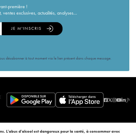
vant-première !
ventes exclusives, actualités, analyses...
JE M'INSCRIS
vous désabonner à tout moment via le lien présent dans chaque message.
E
ans. L'abus d'alcool est dangereux pour la santé, à consommer avec