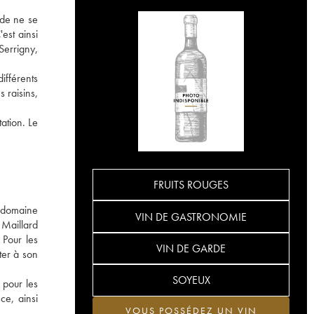
 de ne se
est ainsi
errigny,
ifférents
 raisins,
ation. Le
FRUITS ROUGES
u domaine
VIN DE GASTRONOMIE
 Maillard
 Pour les
VIN DE GARDE
ter à son
SOYEUX
 pour les
ce, ainsi
VOUS POSSÉDEZ UN VIN