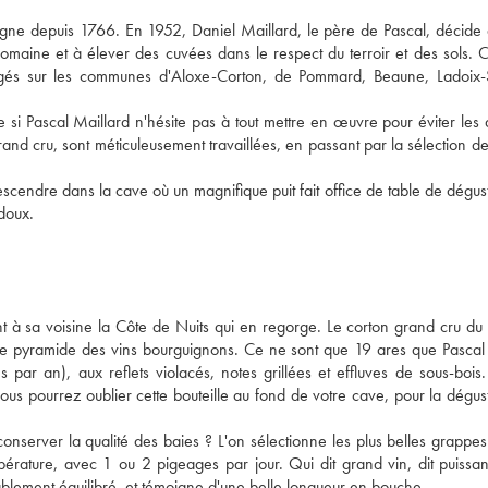
ogne depuis 1766. En 1952, Daniel Maillard, le père de Pascal, décide
omaine et à élever des cuvées dans le respect du terroir et des sols. C'
agés sur les communes d'Aloxe-Corton, de Pommard, Beaune, Ladoix-S
i Pascal Maillard n'hésite pas à tout mettre en œuvre pour éviter les d
rand cru, sont méticuleusement travaillées, en passant par la sélection des
scendre dans la cave où un magnifique puit fait office de table de dégust
 doux.
t à sa voisine la Côte de Nuits qui en regorge. Le corton grand cru d
cette pyramide des vins bourguignons. Ce ne sont que 19 ares que Pascal
 par an), aux reflets violacés, notes grillées et effluves de sous-bois.
us pourrez oublier cette bouteille au fond de votre cave, pour la dégus
onserver la qualité des baies ? L'on sélectionne les plus belles grappes
érature, avec 1 ou 2 pigeages par jour. Qui dit grand vin, dit puissan
tablement équilibré, et témoigne d'une belle longueur en bouche.