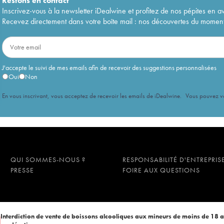
Restons en
contact
Inscrivez-vous à la newsletter iDealwine et profitez de nos pépites en a
Recevez directement dans votre boîte mail : nos découvertes du moment, 
J'accepte le suivi de mes emails afin de recevoir des suggestions personnalisées
Oui
Non
En vous inscrivant, vous acceptez de recevoir les emails de iDealwine. Vous pouvez 
QUI SOMMES-NOUS ?
RESPONSABILITÉ D'ENTREPRIS
PRESSE
FOIRE AUX QUESTIONS
Interdiction de vente de boissons alcooliques aux mineurs de moins de 18 