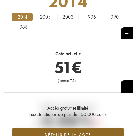
2014
2014
2005
2003
1996
1990
1988
Cote actuelle
51
€
(format 75cl)
+
Tendance actuelle de la cote
Accès gratuit et illimité
-3.06%
aux statistiques de plus de 150 000 cotes
Tendance à la baisse du millésime 2014 en 2026 par rapport à
DÉTAILS DE LA COTE