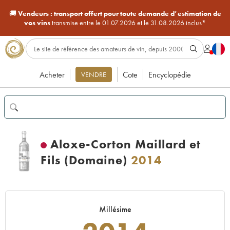
🚚
Vendeurs :
transport offert pour toute demande d’estimation de
vos vins
transmise entre le 01.07.2026 et le 31.08.2026 inclus*
Acheter
Cote
Encyclopédie
VENDRE
Aloxe-Corton Maillard et
Fils (Domaine)
2014
Millésime