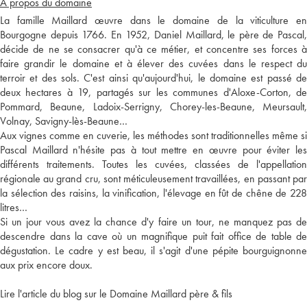
A propos du domaine
La famille Maillard œuvre dans le domaine de la viticulture en
Bourgogne depuis 1766. En 1952, Daniel Maillard, le père de Pascal,
décide de ne se consacrer qu'à ce métier, et concentre ses forces à
faire grandir le domaine et à élever des cuvées dans le respect du
terroir et des sols. C'est ainsi qu'aujourd'hui, le domaine est passé de
deux hectares à 19, partagés sur les communes d'Aloxe-Corton, de
Pommard, Beaune, Ladoix-Serrigny, Chorey-les-Beaune, Meursault,
Volnay, Savigny-lès-Beaune…
Aux vignes comme en cuverie, les méthodes sont traditionnelles même si
Pascal Maillard n'hésite pas à tout mettre en œuvre pour éviter les
différents traitements. Toutes les cuvées, classées de l'appellation
régionale au grand cru, sont méticuleusement travaillées, en passant par
la sélection des raisins, la vinification, l'élevage en fût de chêne de 228
litres…
Si un jour vous avez la chance d'y faire un tour, ne manquez pas de
descendre dans la cave où un magnifique puit fait office de table de
dégustation. Le cadre y est beau, il s'agit d'une pépite bourguignonne
aux prix encore doux.
Lire l'article du blog sur le Domaine Maillard père & fils