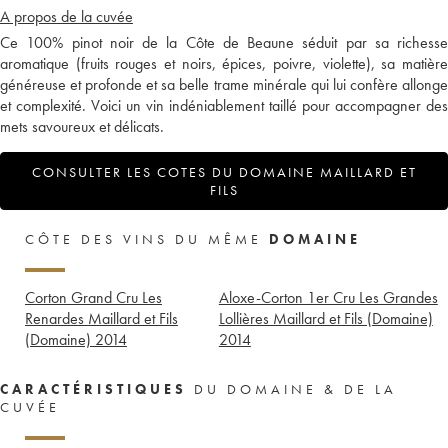
A propos de la cuvée
Ce 100% pinot noir de la Côte de Beaune séduit par sa richesse
aromatique (fruits rouges et noirs, épices, poivre, violette), sa matière
généreuse et profonde et sa belle trame minérale qui lui confère allonge
et complexité. Voici un vin indéniablement taillé pour accompagner des
mets savoureux et délicats.
CONSULTER LES COTES DU DOMAINE MAILLARD ET
FILS
CÔTE DES VINS DU MÊME
DOMAINE
Corton Grand Cru Les
Aloxe-Corton 1er Cru Les Grandes
Renardes Maillard et Fils
Lollières Maillard et Fils (Domaine)
(Domaine)
2014
2014
CARACTÉRISTIQUES
DU DOMAINE & DE LA
CUVÉE