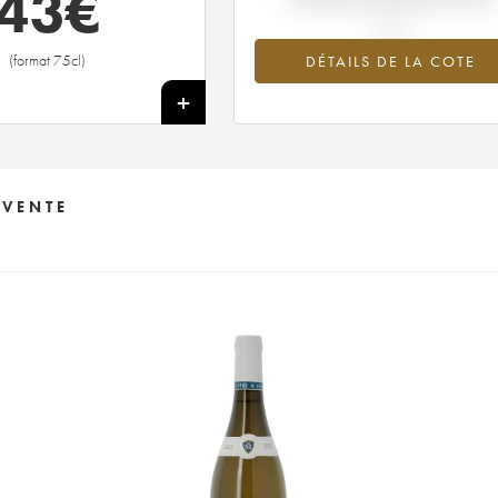
43
€
(format 75cl)
DÉTAILS DE LA COTE
+
 VENTE