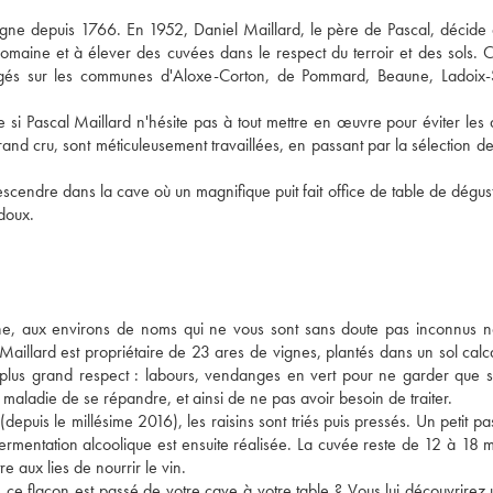
ogne depuis 1766. En 1952, Daniel Maillard, le père de Pascal, décide
omaine et à élever des cuvées dans le respect du terroir et des sols. C'
agés sur les communes d'Aloxe-Corton, de Pommard, Beaune, Ladoix-S
i Pascal Maillard n'hésite pas à tout mettre en œuvre pour éviter les d
rand cru, sont méticuleusement travaillées, en passant par la sélection des
scendre dans la cave où un magnifique puit fait office de table de dégust
 doux.
ne, aux environs de noms qui ne vous sont sans doute pas inconnus n
Maillard est propriétaire de 23 ares de vignes, plantés dans un sol calc
plus grand respect : labours, vendanges en vert pour ne garder que s
aladie de se répandre, et ainsi de ne pas avoir besoin de traiter.
depuis le millésime 2016), les raisins sont triés puis pressés. Un petit p
 fermentation alcoolique est ensuite réalisée. La cuvée reste de 12 à 18 
e aux lies de nourrir le vin.
e ce flacon est passé de votre cave à votre table ? Vous lui découvrirez