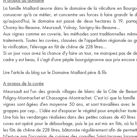
A propos du domaine
La famille Maillard œuvre dans le domaine de la viticulture en Bourg
consacrer qu'à ce métier, et concentre ses forces à faire grandir le d
qu'aujourd'hui, le domaine est passé de deux hectares à 19, part
Chorey-les-Beaune, Meursault, Volnay, Savigny-lès-Beaune…
Aux vignes comme en cuverie, les méthodes sont traditionnelles même s
traitements. Toutes les cuvées, classées de l'appellation régionale au g
la vinification, l'élevage en fût de chêne de 228 litres…
Si un jour vous avez la chance d'y faire un tour, ne manquez pas de de
cadre y est beau, il s'agit d'une pépite bourguignonne aux prix encore
Lire l'article du blog sur le Domaine Maillard père & fils
A propos de la cuvée
Meursault est l'un des grands villages de blanc de la Côte de Beau
Puligny-Montrachet et Chassagne-Montrachet. C'est ici que la famille 
vignes sont âgées d'en moyenne 50 ans, et sont travaillées avec le 
grappes par cep… L'idée est d'espacer le végétal pour empêcher toute m
Une fois les vendanges réalisées dans des petites caisses de 40 litres (
cuves est opéré pour le débourbage, puis le jus est mis en fûts, où la
les fûts de chêne de 228 litres, bâtonnée régulièrement afin de permettr
N'est-ce pas l'occasion de cuisiner des coquilles Saint-Jacques lorsqu