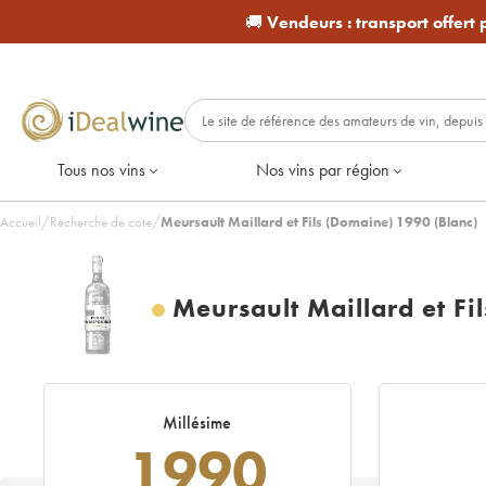
🚚
Vendeurs :
transport offert
Tous nos vins
Nos vins par région
Accueil
/
Recherche de cote
/
Meursault Maillard et Fils (Domaine) 1990 (Blanc)
Meursault Maillard et Fi
Millésime
1990