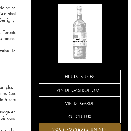
 de ne se
est ainsi
errigny,
ifférents
 raisins,
ation. Le
FRUITS JAUNES
on plus :
VIN DE GASTRONOMIE
aire. Ces
ix à sept
VIN DE GARDE
assage en
ONCTUEUX
mois dans
VOUS POSSÉDEZ UN VIN
 une robe