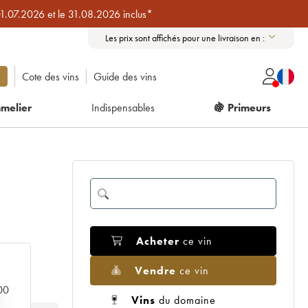
01.07.2026 et le 31.08.2026 inclus*
Les prix sont affichés pour une livraison en :
Cote des vins
Guide des vins
melier
Indispensables
🍇 Primeurs
Acheter
ce vin
Vendre
ce vin
000
Vins
du domaine