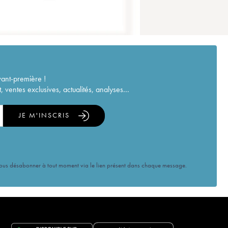
vant-première !
ventes exclusives, actualités, analyses...
JE M'INSCRIS
vous désabonner à tout moment via le lien présent dans chaque message.