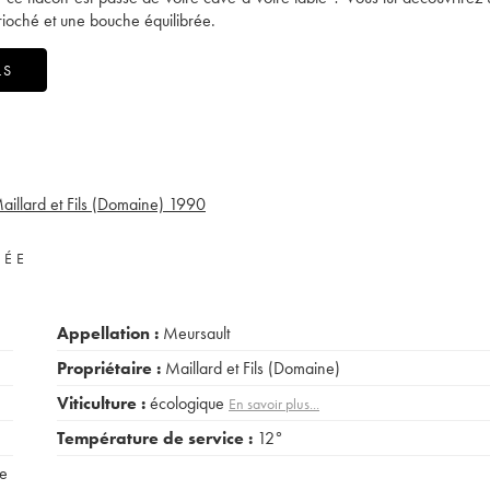
rioché et une bouche équilibrée.
LS
illard et Fils (Domaine)
1990
VÉE
Appellation :
Meursault
Propriétaire :
Maillard et Fils (Domaine)
Viticulture :
écologique
En savoir plus...
Température de service :
12°
e