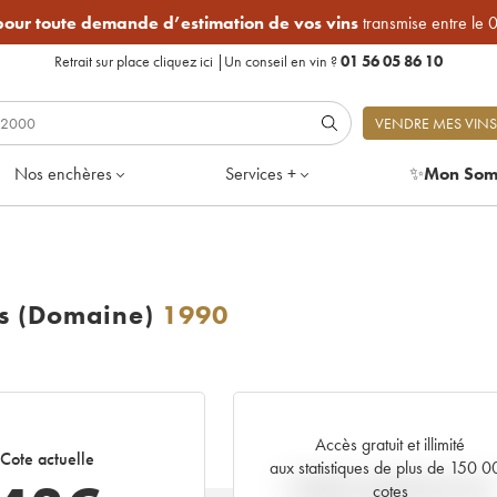
 pour toute demande d’estimation de vos vins
transmise entre le 
Retrait sur place
cliquez ici
|
Un conseil en vin ?
01 56 05 86 10
VENDRE MES VINS
Nos enchères
Services +
✨
Mon Som
ls (Domaine)
1990
Accès gratuit et illimité
Cote actuelle
aux statistiques de plus de 150 
Tendance actuelle de la cote
cotes