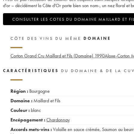
d'or – décidément la Côte d'Or porte bien son nom-, un nez floral et b
CONSULTER LES COTES DU DOMAINE MAILLARD ET FI
CÔTE DES VINS DU MÊME
DOMAINE
Corton Grand Cru Maillard et Fils (Domaine)
1990
Aloxe-Corton Ma
CARACTÉRISTIQUES
DU DOMAINE & DE LA CU
Région :
Bourgogne
Domaine :
Maillard et Fils
Couleur :
blanc
Encépagement :
Chardonnay
Accords mets-vins :
Volaille en sauce crémée
,
Saumon au beurr