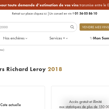
 pour toute demande d’estimation de vos vins
transmise entre le 
Retrait sur place
cliquez ici
|
Un conseil en vin ?
01 56 05 86 10
VENDRE MES VINS
Nos enchères
Services +
✨
Mon Som
nc)
rs Richard Leroy
2018
Accès gratuit et illimité
Tendance actuelle de la cote
Cote actuelle
aux statistiques de plus de 150 