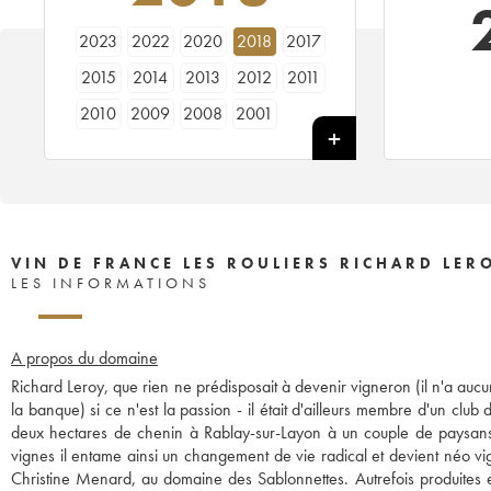
2023
2022
2020
2018
2017
2015
2014
2013
2012
2011
2010
2009
2008
2001
VIN DE FRANCE LES ROULIERS RICHARD LER
LES INFORMATIONS
A propos du domaine
Richard Leroy, que rien ne prédisposait à devenir vigneron (il n'a aucu
la banque) si ce n'est la passion - il était d'ailleurs membre d'un cl
deux hectares de chenin à Rablay-sur-Layon à un couple de paysans s
vignes il entame ainsi un changement de vie radical et devient néo vign
Christine Menard, au domaine des Sablonnettes. Autrefois produites e