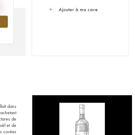
Ajouter à ma cave
018
lait dans
rachetant
ctares de
oël et de
es cuvées