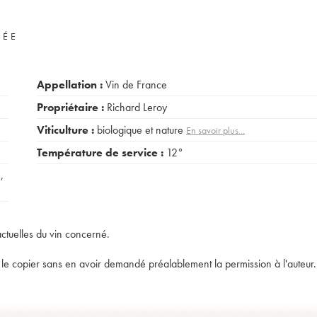
VÉE
Appellation :
Vin de France
Propriétaire :
Richard Leroy
Viticulture :
biologique et nature
En savoir plus...
Température de service :
12°
e
,
actuelles du vin concerné.
t de le copier sans en avoir demandé préalablement la permission à l'auteur.