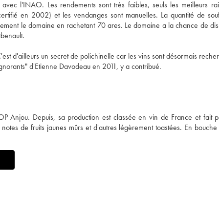
vec l'INAO. Les rendements sont très faibles, seuls les meilleurs rai
certifié en 2002) et les vendanges sont manuelles. La quantité de sou
égèrement le domaine en rachetant 70 ares. Le domaine a la chance de di
tbenault.
'est d'ailleurs un secret de polichinelle car les vins sont désormais rech
ignorants" d'Etienne Davodeau en 2011, y a contribué.
P Anjou. Depuis, sa production est classée en vin de France et fait p
es notes de fruits jaunes mûrs et d'autres légèrement toastées. En bouche