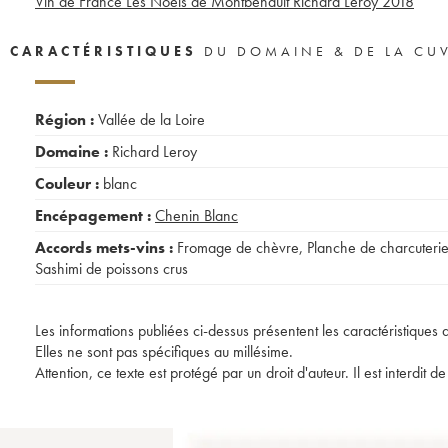
Vin de France Les Noëls de Montbenault Richard Leroy
2018
CARACTÉRISTIQUES
DU DOMAINE & DE LA CU
Région :
Vallée de la Loire
Domaine :
Richard Leroy
Couleur :
blanc
Encépagement :
Chenin Blanc
Accords mets-vins :
Fromage de chèvre
,
Planche de charcuteri
Sashimi de poissons crus
Les informations publiées ci-dessus présentent les caractéristiques 
Elles ne sont pas spécifiques au millésime.
Attention, ce texte est protégé par un droit d'auteur. Il est interdi