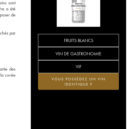
sins sont
fre a été
sposer de
erchés par
FRUITS BLANCS
VIN DE GASTRONOMIE
VIF
artie des
 la cuvée
VOUS POSSÉDEZ UN VIN
IDENTIQUE ?