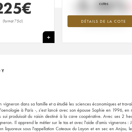
-5.26%
225
€
cotes
Tendance à la baisse du millésime 2
(format 75cl)
DÉTAILS DE LA COTE
en 2026 par rapport à 2025
+
OY
n vigneron dans sa famille et a étudié les sciences économiques et travail
ub d'oenologie à Paris -, s'est lancé avec son épouse Sophie en 1996, en 
ui produisait du raisin destiné à la cave coopérative. Avec ses 2 he
eron. Il apprend le métier sur le tas et avec l'aide d'amis vignerons : J
n liquoreux sous l'appellation Coteaux du Layon et en sec en Anjou, l