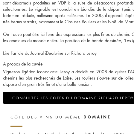
sont désormais produites en VDF à la suite de désaccords profonds a
sélectionnés. Le vignoble est conduit en bio dès de le départ (puis 
fortement réduite, millésime après millésime. En 2000, il agrandit l
très beaux terroirs, notamment le Clos des Rouliers et les Noël de Mon
On trouve peut-être ici l'une des expressions les plus fines du chenin. C
les amateurs du monde entier. La parution de la bande dessinée, "Les 
Lire l'article du Journal iDealwine sur Richard Leroy
A propos de la cuvée
Vigneron ligérien iconoclaste Leroy a décidé en 2008 de quitter l'AO
chenins les plus recherchés de Loire. Les rouliers s'ouvre sur de joli
dispose d'un grain très fin et d'une belle tension.
CONSULTER LES COTES DU DOMAINE RICHARD LEROY
CÔTE DES VINS DU MÊME
DOMAINE