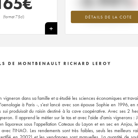
-3.94%
165
€
Tendance à la baisse du millésime 2
(format 75cl)
DÉTAILS DE LA COTE
en 2026 par rapport à 2025
+
LS DE MONTBENAULT RICHARD LEROY
n vigneron dans sa famille et a étudié les sciences économiques et travail
ub d'oenologie à Paris -, s'est lancé avec son épouse Sophie en 1996, en 
ui produisait du raisin destiné à la cave coopérative. Avec ses 2 he
eron. Il apprend le métier sur le tas et avec l'aide d'amis vignerons : J
n liquoreux sous l'appellation Coteaux du Layon et en sec en Anjou, l
vec l'INAO. Les rendements sont très faibles, seuls les meilleurs rai
certifié en 2002) et les vendanges sont manuelles. La quantité de sou