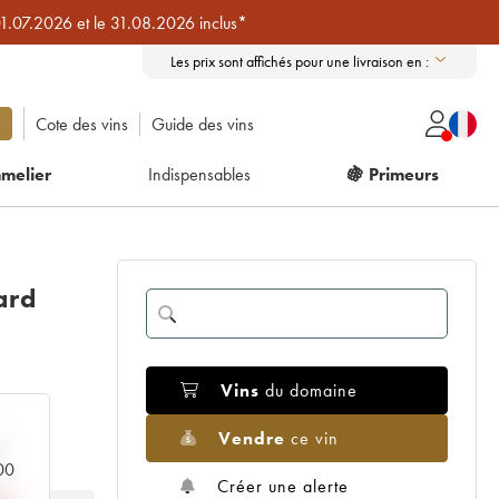
01.07.2026 et le 31.08.2026 inclus*
Les prix sont affichés pour une livraison en :
Cote des vins
Guide des vins
melier
Indispensables
🍇 Primeurs
ard
Vins
du domaine
Vendre
ce vin
000
Créer une alerte