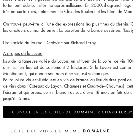
fortement réduite, millésime après millésime. En 2000, il agrandit l
très beaux terroirs, notamment le Clos des Rouliers et les Noël de Mon
On trouve peut-être ici l'une des expressions les plus fines du chenin. C
les amateurs du monde entier. La parution de la bande dessinée, "Les 
Lire l'article du Journal iDealwine sur Richard Leroy
A propos de la cuvée
Issu de la fameuse vallée du Layon, un affluent de la Loire, ce vin 
ans, sur un lieu-dit de seulement 2 hectares. Si le Layon est connu 
Montbenault, qui donne son nom à ce vin, est volcanique.
Pourquoi ce vin est-il étiqueté en vin de France au lieu de tirer parti 
de vins doux (Coteaux du Layon, Chaumes et Quart-de-Chaumes), cette 
Puissant et généreux, ce vin blanc très sec élevé 18 mois en fûts de ch
jusqu'à 15 ans.
CONSULTER LES COTES DU DOMAINE RICHARD LEROY
CÔTE DES VINS DU MÊME
DOMAINE