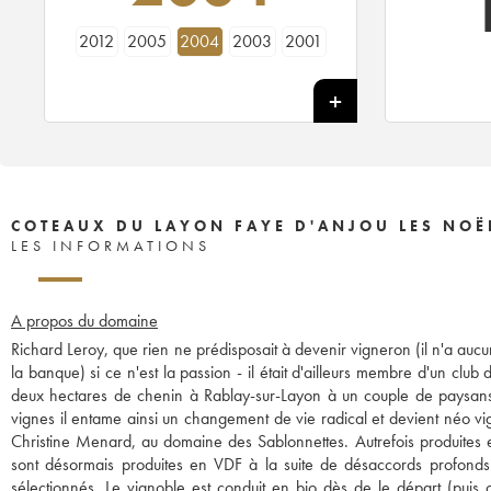
2012
2005
2004
2003
2001
COTEAUX DU LAYON FAYE D'ANJOU LES NOË
LES INFORMATIONS
A propos du domaine
Richard Leroy, que rien ne prédisposait à devenir vigneron (il n'a aucu
la banque) si ce n'est la passion - il était d'ailleurs membre d'un cl
deux hectares de chenin à Rablay-sur-Layon à un couple de paysans s
vignes il entame ainsi un changement de vie radical et devient néo vign
Christine Menard, au domaine des Sablonnettes. Autrefois produites e
sont désormais produites en VDF à la suite de désaccords profonds a
sélectionnés. Le vignoble est conduit en bio dès de le départ (puis 