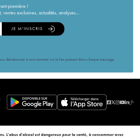
vant-première !
ventes exclusives, actualités, analyses...
JE M'INSCRIS
vous désabonner à tout moment via le lien présent dans chaque message.
E
ans. L'abus d'alcool est dangereux pour la santé, à consommer avec