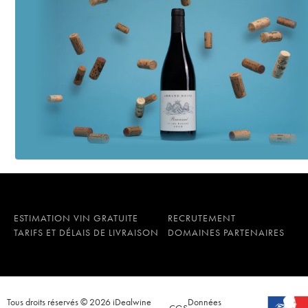
ESTIMATION VIN GRATUITE
RECRUTEMENT
TARIFS ET DÉLAIS DE LIVRAISON
DOMAINES PARTENAIRES
Tous droits réservés © 2026 iDealwine
Données
CGS