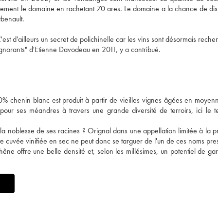
égèrement le domaine en rachetant 70 ares. Le domaine a la chance de di
tbenault.
'est d'ailleurs un secret de polichinelle car les vins sont désormais rech
ignorants" d'Etienne Davodeau en 2011, y a contribué.
100% chenin blanc est produit à partir de vieilles vignes âgées en moye
pour ses méandres à travers une grande diversité de terroirs, ici le t
de la noblesse de ses racines ? Orignal dans une appellation limitée à la p
cuvée vinifiée en sec ne peut donc se targuer de l'un de ces noms pres
êne offre une belle densité et, selon les millésimes, un potentiel de gar