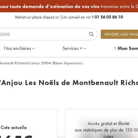
 pour toute demande d’estimation de vos vins
transmise entre le 
Retrait sur place
cliquez ici
|
Un conseil en vin ?
01 56 05 86 10
VENDRE MES VINS
Nos enchères
Services +
✨
Mon Som
enault Richard Leroy 2004 (Blanc liquoreux)
'Anjou Les Noëls de Montbenault Rich
Accès gratuit et illimité
Tendance actuelle de la cote
Cote actuelle
aux statistiques de plus de 150 
cotes