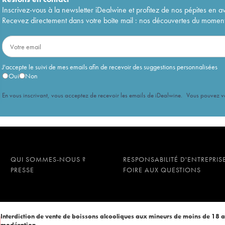
Inscrivez-vous à la newsletter iDealwine et profitez de nos pépites en a
Recevez directement dans votre boîte mail : nos découvertes du moment, 
J'accepte le suivi de mes emails afin de recevoir des suggestions personnalisées
Oui
Non
En vous inscrivant, vous acceptez de recevoir les emails de iDealwine. Vous pouvez 
QUI SOMMES-NOUS ?
RESPONSABILITÉ D'ENTREPRIS
PRESSE
FOIRE AUX QUESTIONS
Interdiction de vente de boissons alcooliques aux mineurs de moins de 18 
modération.