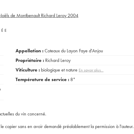
Noëls de Montbenault Richard Leroy
2004
VÉE
Appellation :
Coteaux du Layon Faye d'Anjou
Propriétaire :
Richard Leroy
Viticulture :
biologique et nature
En savoir plus...
Température de service :
8°
e
actuelles du vin concerné.
t de le copier sans en avoir demandé préalablement la permission à l'auteur.