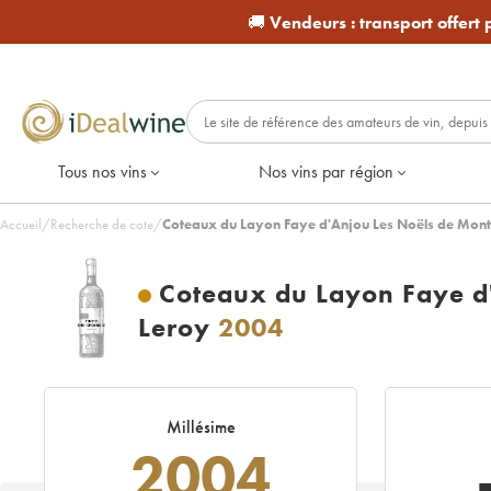
🚚
Vendeurs :
transport offert
Tous nos vins
Nos vins par région
Accueil
/
Recherche de cote
/
Coteaux du Layon Faye d'Anjou Les Noëls de Montb
Coteaux du Layon Faye d
Leroy
2004
Millésime
2004