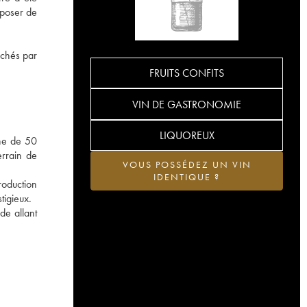
sposer de
erchés par
FRUITS CONFITS
VIN DE GASTRONOMIE
LIQUOREUX
nne de 50
errain de
VOUS POSSÉDEZ UN VIN
IDENTIQUE ?
roduction
tigieux.
de allant