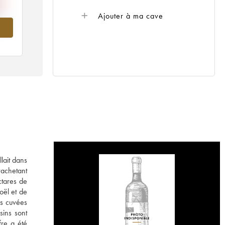
Ajouter à ma cave
004
lait dans
rachetant
ctares de
oël et de
es cuvées
sins sont
fre a été