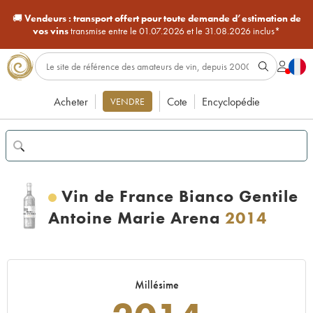
🚚
Vendeurs :
transport offert pour toute demande d’estimation de
vos vins
transmise entre le 01.07.2026 et le 31.08.2026 inclus*
Acheter
Cote
Encyclopédie
VENDRE
Vin de France Bianco Gentile
Antoine Marie Arena
2014
Millésime