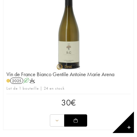
Vin de France Bianco Gentile Antoine Marie Arena
2025
A
K
Lot de 1 bouteille | 24 en stock
30
€
✕