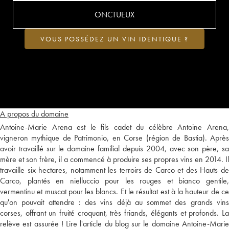
ONCTUEUX
VOUS POSSÉDEZ UN VIN IDENTIQUE ?
A propos du domaine
Antoine-Marie Arena est le fils cadet du célèbre Antoine Arena,
vigneron mythique de Patrimonio, en Corse (région de Bastia). Après
avoir travaillé sur le domaine familial depuis 2004, avec son père, sa
mère et son frère, il a commencé à produire ses propres vins en 2014. Il
travaille six hectares, notamment les terroirs de Carco et des Hauts de
Carco, plantés en nielluccio pour les rouges et bianco gentile,
vermentinu et muscat pour les blancs. Et le résultat est à la hauteur de ce
qu'on pouvait attendre : des vins déjà au sommet des grands vins
corses, offrant un fruité croquant, très friands, élégants et profonds. La
relève est assurée !
Lire l'article du blog sur le domaine Antoine-Mari