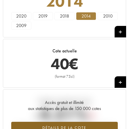
2014
2020
2019
2018
2014
2010
2009
Cote actuelle
40
€
(format 75cl)
+
Tendance actuelle de la cote
Accès gratuit et illimité
-4.51%
aux statistiques de plus de 150 000 cotes
Tendance à la baisse du millésime 2014 en 2026 par rapport à
DÉTAILS DE LA COTE