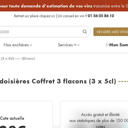
 pour toute demande d’estimation de vos vins
transmise entre le 
Retrait sur place
cliquez ici
|
Un conseil en vin ?
01 56 05 86 10
VENDRE MES VINS
Nos enchères
Services +
✨
Mon Som
3 x 5cl) ---- (Divers)
isières Coffret 3 flacons (3 x 5cl)
---
Accès gratuit et illimité
Tendance actuelle de la cote
Cote actuelle
aux statistiques de plus de 150 
cotes