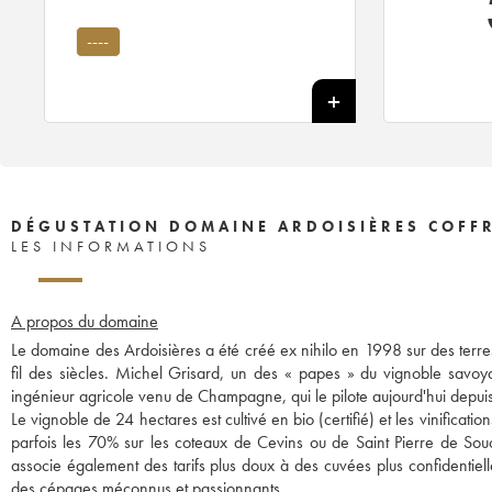
----
DÉGUSTATION DOMAINE ARDOISIÈRES COFFRE
LES INFORMATIONS
A propos du domaine
Le domaine des Ardoisières a été créé ex nihilo en 1998 sur des terre
fil des siècles. Michel Grisard, un des « papes » du vignoble savo
ingénieur agricole venu de Champagne, qui le pilote aujourd'hui depu
Le vignoble de 24 hectares est cultivé en bio (certifié) et les vinificati
parfois les 70% sur les coteaux de Cevins ou de Saint Pierre de Soucy
associe également des tarifs plus doux à des cuvées plus confidentiell
des cépages méconnus et passionnants.