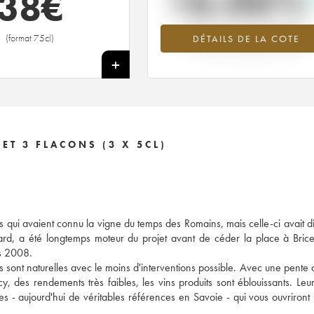
+6.06%
38
€
Tendance à la hausse du millésime --
(format 75cl)
DÉTAILS DE LA COTE
en 2026 par rapport à 2025
+
T 3 FLACONS (3 X 5CL)
s qui avaient connu la vigne du temps des Romains, mais celle-ci avait d
yard, a été longtemps moteur du projet avant de céder la place à Bri
is 2008.
ons sont naturelles avec le moins d'interventions possible. Avec une pente q
, des rendements très faibles, les vins produits sont éblouissants. Leur
es - aujourd'hui de véritables références en Savoie - qui vous ouvriront 