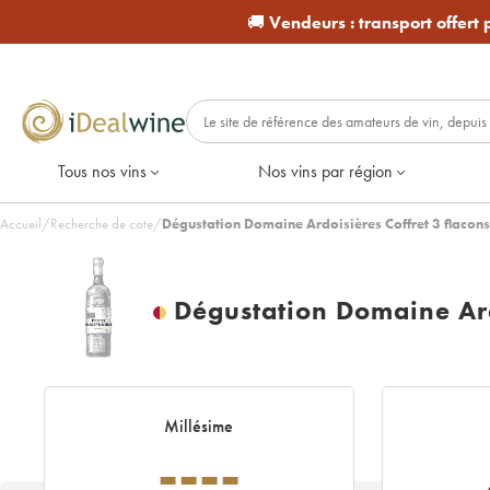
🚚
Vendeurs :
transport offert
Tous nos vins
Nos vins par région
Accueil
/
Recherche de cote
/
Dégustation Domaine Ardoisières Coffret 3 flacons (
Dégustation Domaine Ardo
Millésime
----