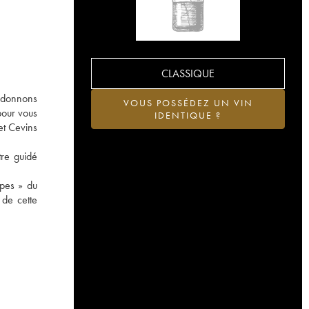
CLASSIQUE
s donnons
VOUS POSSÉDEZ UN VIN
pour vous
IDENTIQUE ?
et Cevins
tre guidé
apes » du
 de cette