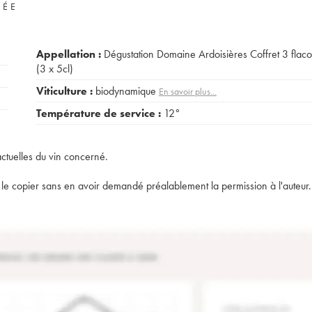
VÉE
Appellation :
Dégustation Domaine Ardoisières Coffret 3 flac
(3 x 5cl)
Viticulture :
biodynamique
En savoir plus...
Température de service :
12°
actuelles du vin concerné.
t de le copier sans en avoir demandé préalablement la permission à l'auteur.