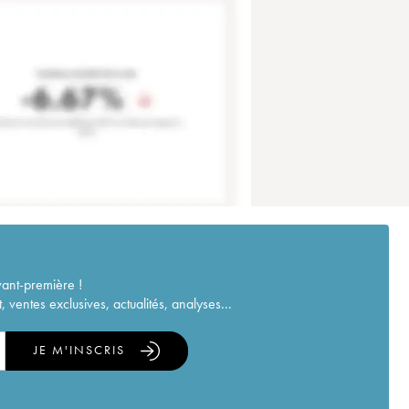
vant-première !
ventes exclusives, actualités, analyses...
JE M'INSCRIS