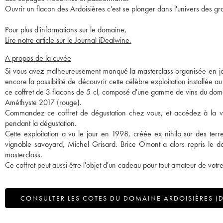
Ouvrir un flacon des Ardoisières c'est se plonger dans l'univers des gr
Pour plus d'informations sur le domaine,
Lire notre article sur le Journal iDealwine.
A propos de la cuvée
Si vous avez malheureusement manqué la masterclass organisée en j
encore la possibilité de découvrir cette célèbre exploitation installée
ce coffret de 3 flacons de 5 cl, composé d'une gamme de vins du doma
Améthyste 2017 (rouge).
Commandez ce coffret de dégustation chez vous, et accédez à la vid
pendant la dégustation.
Cette exploitation a vu le jour en 1998, créée ex nihilo sur des te
vignoble savoyard, Michel Grisard. Brice Omont a alors repris le d
masterclass.
Ce coffret peut aussi être l'objet d'un cadeau pour tout amateur de vot
CONSULTER LES COTES DU DOMAINE ARDOISIÈRES (