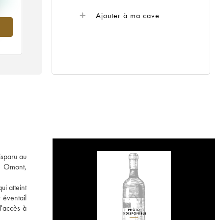
Ajouter à ma cave
--
isparu au
ce Omont,
ui atteint
 éventail
l'accès à