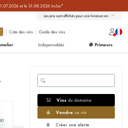
01.07.2026 et le 31.08.2026 inclus*
Les prix sont affichés pour une livraison en :
Cote des vins
Guide des vins
melier
Indispensables
🍇 Primeurs
-
Vins
du domaine
Vendre
ce vin
000
Créer une alerte