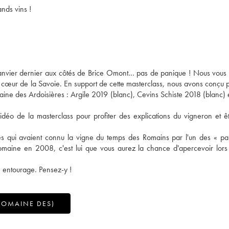
ands vins !
anvier dernier aux côtés de Brice Omont… pas de panique ! Nous vou
 au cœur de la Savoie. En support de cette masterclass, nous avons conçu 
ine des Ardoisières : Argile 2019 (blanc), Cevins Schiste 2018 (blanc) 
éo de la masterclass pour profiter des explications du vigneron et ê
rres qui avaient connu la vigne du temps des Romains par l'un des « p
omaine en 2008, c'est lui que vous aurez la chance d'apercevoir lors
re entourage. Pensez-y !
DOMAINE DES)