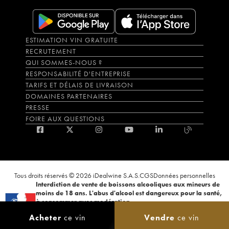
ESTIMATION VIN GRATUITE
RECRUTEMENT
QUI SOMMES-NOUS ?
RESPONSABILITÉ D'ENTREPRISE
TARIFS ET DÉLAIS DE LIVRAISON
DOMAINES PARTENAIRES
PRESSE
FOIRE AUX QUESTIONS
Tous droits réservés © 2026 iDealwine S.A.S.
CGS
Données personnelles
Interdiction de vente de boissons alcooliques aux mineurs de
moins de 18 ans. L'abus d'alcool est dangereux pour la santé,
à consommer avec modération.
La preuve de majorité de l'acheteur est exigée au moment de la vente en
Acheter
ce vin
Vendre
ce vin
ligne. CODE DE LA SANTÉ PUBLIQUE, ART.L.3342-1 et L.3353-3