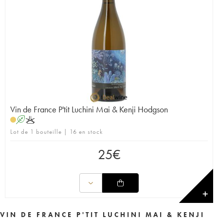
Vin de France P'tit Luchini Mai & Kenji Hodgson
A
K
Lot de 1 bouteille | 16 en stock
25
€
✕
VIN DE FRANCE P'TIT LUCHINI MAI & KENJI