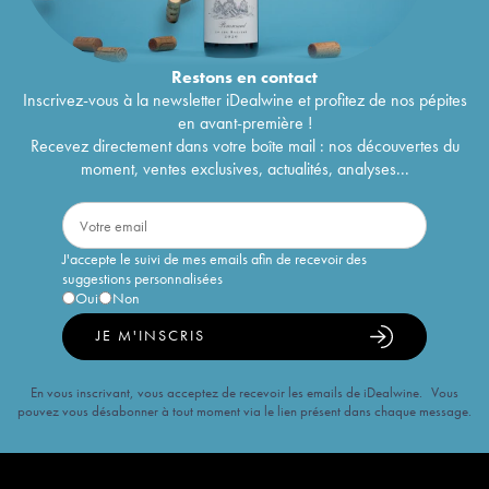
Restons en
contact
Inscrivez-vous à la newsletter iDealwine et profitez de nos pépites
en avant-première !
Recevez directement dans votre boîte mail : nos découvertes du
moment, ventes exclusives, actualités, analyses...
J'accepte le suivi de mes emails afin de recevoir des
suggestions personnalisées
Oui
Non
JE M'INSCRIS
En vous inscrivant, vous acceptez de recevoir les emails de iDealwine. Vous
pouvez vous désabonner à tout moment via le lien présent dans chaque message.