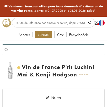
🚚
Vendeurs :
transport offert pour toute demande d’estimation de
vos vins
transmise entre le 01.07.2026 et le 31.08.2026 inclus*
Acheter
Cote
Encyclopédie
VENDRE
Vin de France P'tit Luchini
Mai & Kenji Hodgson
----
Millésime