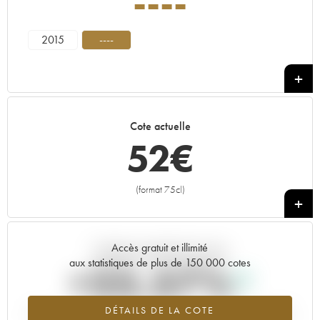
----
2015
----
Cote actuelle
52
€
(format 75cl)
+
Accès gratuit et illimité
Tendance actuelle de la cote
aux statistiques de plus de 150 000 cotes
+25.57%
DÉTAILS DE LA COTE
Tendance à la hausse du millésime ---- en 2026 par rapport à 2025