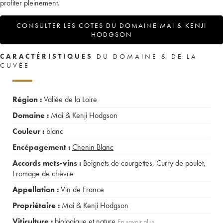
profiter pleinement.
CONSULTER LES COTES DU DOMAINE MAI & KENJI
HODGSON
CARACTÉRISTIQUES
DU DOMAINE & DE LA
CUVÉE
Région :
Vallée de la Loire
Domaine :
Mai & Kenji Hodgson
Couleur :
blanc
Encépagement :
Chenin Blanc
Accords mets-vins :
Beignets de courgettes
,
Curry de poulet
,
Fromage de chèvre
Appellation :
Vin de France
Propriétaire :
Mai & Kenji Hodgson
Viticulture :
biologique et nature
En savoir plus...