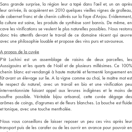
Sans grande surprise, la région leur a tapé dans l'œil et, un an après
leur arrivée, ils acquièrent en 2010 quelques vieilles vignes de grolleau,
de cabernet franc et de chenin cultivés sur la Faye d'Anjou. Evidemment,
la culture est saine, les produits de synthèse sont bannis. De même, en
cave les vinifications se veulent le plus naturelles possibles. Nous restons
donc très attentifs devant le travail de ce domaine récent qui œuvre
avec une philosophie louable et propose des vins purs et savoureux.
A propos de la cuvée
P’tit Luchini est un assemblage de raisins de deux parcelles, les
Aussigouins et les quarts de Noël et de plusieurs millésimes. Ce 100%
chenin blanc est vendangé à haute maturité et fermenté longuement en
fût avant un élevage sur lie. A la vigne comme au chai, le maître mot est
le respect du naturel, avec un travail en bio et une vinification peu
interventionniste faisant appel aux levures indigènes et le moins de
souffre possible. Véritable bijou artisanal, cette cuvée dégage des
arômes de coings, d’agrumes et de fleurs blanches. La bouche est fluide
et tonique, avec une touche mentholée.
Nous vous conseillons de laisser reposer un peu ces vins après leur
transport puis de les carafer ou de les ouvrir en avance pour pouvoir en