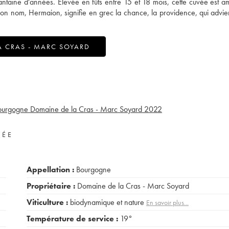
ntaine d'années. Elevée en fûts entre 15 et 18 mois, cette cuvée est am
Son nom, Hermaion, signifie en grec la chance, la providence, qui advien
A CRAS - MARC SOYARD
ourgogne Domaine de la Cras - Marc Soyard
2022
VÉE
Appellation :
Bourgogne
Propriétaire :
Domaine de la Cras - Marc Soyard
Viticulture :
biodynamique et nature
En savoir plus...
Température de service :
19°