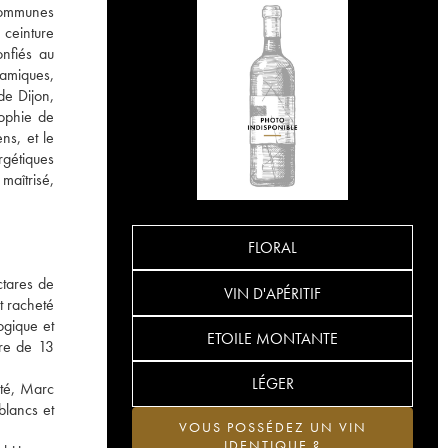
 communes
 ceinture
onfiés au
namiques,
de Dijon,
ophie de
ns, et le
rgétiques
maîtrisé,
FLORAL
ctares de
VIN D'APÉRITIF
t racheté
ogique et
ETOILE MONTANTE
ore de 13
LÉGER
nté, Marc
blancs et
VOUS POSSÉDEZ UN VIN
IDENTIQUE ?