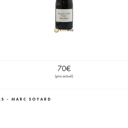
70
€
(
prix actuel
)
S - MARC SOYARD