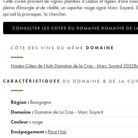
Cette cuvée provient de vignes plantées à Ladoix et âgées d'une soixa
pleine d'énergie et de vitalité, un superbe rouge signé Marc Soyard. 
qui sait la provoquer, la chercher.
CONSULTER LES COTES DU DOMAINE DOMAINE DE L
CÔTE DES VINS DU MÊME
DOMAINE
Hautes-Côtes de Nuits Domaine de la Cras - Marc Soyard
2022
B
CARACTÉRISTIQUES
DU DOMAINE & DE LA CU
Région :
Bourgogne
Domaine :
Domaine de La Cras - Marc Soyard
Couleur :
rouge
Encépagement :
Pinot Noir