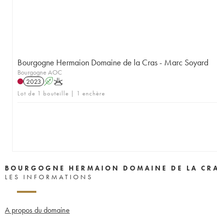
Bourgogne Hermaion Domaine de la Cras - Marc Soyard
Bourgogne AOC
2023
A
K
Lot de 1 bouteille | 1 enchère
BOURGOGNE HERMAION DOMAINE DE LA CRA
LES INFORMATIONS
A propos du domaine