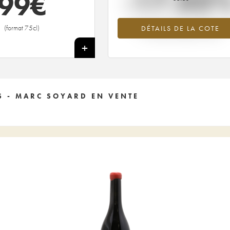
-17.03
99
€
Tendance à la baisse du millésime 2
(format 75cl)
DÉTAILS DE LA COTE
en 2026 par rapport à 2025
+
 - MARC SOYARD EN VENTE