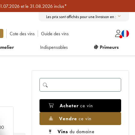
01.07.2026 et le 31.08.2026 inclus*
Les prix sont affichés pour une livraison en :
Cote des vins
Guide des vins
melier
Indispensables
🍇 Primeurs
Acheter
ce vin
Vendre
ce vin
000
Vins
du domaine