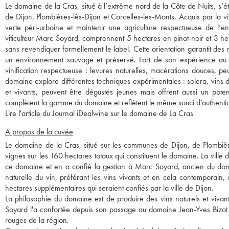
Le domaine de la Cras, situé à l’extrême nord de la Côte de Nuits, s’
de Dijon, Plombières-lès-Dijon et Corcelles-les-Monts. Acquis par la v
verte péri-urbaine et maintenir une agriculture respectueuse de l’
viticulteur Marc Soyard, comprennent 5 hectares en pinot-noir et 3 he
sans revendiquer formellement le label. Cette orientation garantit des 
un environnement sauvage et préservé. Fort de son expérience a
vinification respectueuse : levures naturelles, macérations douces, peu
domaine explore différentes techniques expérimentales : solera, vins de 
et vivants, peuvent être dégustés jeunes mais offrent aussi un poten
complètent la gamme du domaine et reflètent le même souci d’authentici
Lire l'article du Journal iDealwine sur le domaine de La Cras
A propos de la cuvée
Le domaine de la Cras, situé sur les communes de Dijon, de Plombièr
vignes sur les 160 hectares totaux qui constituent le domaine. La vill
ce domaine et en a confié la gestion à Marc Soyard, ancien du doma
naturelle du vin, préférant les vins vivants et en cela contemporain
hectares supplémentaires qui seraient confiés par la ville de Dijon.
La philosophie du domaine est de produire des vins naturels et vivant
Soyard l'a confortée depuis son passage au domaine Jean-Yves Bizot q
rouges de la région.