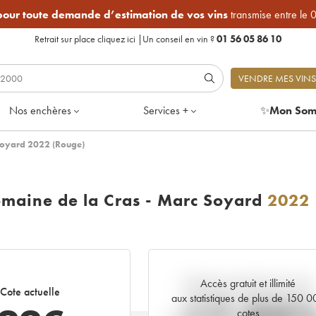
 pour toute demande d’estimation de vos vins
transmise entre le 
Retrait sur place
cliquez ici
|
Un conseil en vin ?
01 56 05 86 10
VENDRE MES VINS
Nos enchères
Services +
✨
Mon Som
Soyard 2022 (Rouge)
aine de la Cras - Marc Soyard
2022
Accès gratuit et illimité
Tendance actuelle de la cote
Cote actuelle
aux statistiques de plus de 150 
cotes