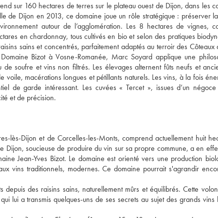
étend sur 160 hectares de terres sur le plateau ouest de Dijon, dans les
ille de Dijon en 2013, ce domaine joue un rôle stratégique : préserver la
environnement autour de l’agglomération. Les 8 hectares de vignes, c
ctares en chardonnay, tous cultivés en bio et selon des pratiques biody
raisins sains et concentrés, parfaitement adaptés au terroir des Côteaux 
u Domaine Bizot à Vosne-Romanée, Marc Soyard applique une philos
 de soufre et vins non filtrés. Les élevages alternent fûts neufs et ancie
voile, macérations longues et pétillants naturels. Les vins, à la fois éne
tiel de garde intéressant. Les cuvées « Tercet », issues d’un négoce 
té et de précision.
es-lès-Dijon et de Corcelles-les-Monts, comprend actuellement huit he
e de Dijon, soucieuse de produire du vin sur sa propre commune, a en effe
ine Jean-Yves Bizot. Le domaine est orienté vers une production biol
, aux vins traditionnels, modernes. Ce domaine pourrait s'agrandir enc
s depuis des raisins sains, naturellement mûrs et équilibrés. Cette volo
ui lui a transmis quelques-uns de ses secrets au sujet des grands vins 