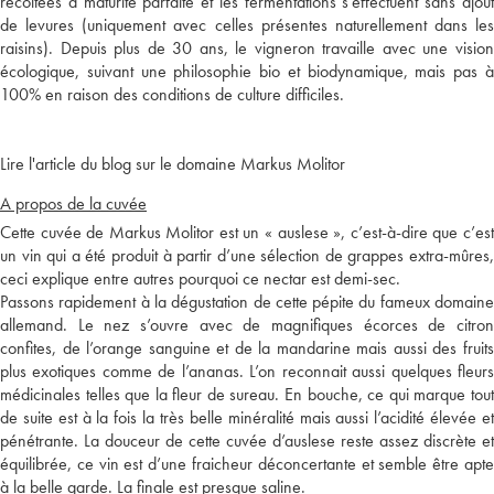
récoltées à maturité parfaite et les fermentations s'effectuent sans ajout
de levures (uniquement avec celles présentes naturellement dans les
raisins). Depuis plus de 30 ans, le vigneron travaille avec une vision
écologique, suivant une philosophie bio et biodynamique, mais pas à
100% en raison des conditions de culture difficiles.
Lire l'article du blog sur le domaine Markus Molitor
A propos de la cuvée
Cette cuvée de Markus Molitor est un « auslese », c’est-à-dire que c’est
un vin qui a été produit à partir d’une sélection de grappes extra-mûres,
ceci explique entre autres pourquoi ce nectar est demi-sec.
Passons rapidement à la dégustation de cette pépite du fameux domaine
allemand. Le nez s’ouvre avec de magnifiques écorces de citron
confites, de l’orange sanguine et de la mandarine mais aussi des fruits
plus exotiques comme de l’ananas. L’on reconnait aussi quelques fleurs
médicinales telles que la fleur de sureau. En bouche, ce qui marque tout
de suite est à la fois la très belle minéralité mais aussi l’acidité élevée et
pénétrante. La douceur de cette cuvée d’auslese reste assez discrète et
équilibrée, ce vin est d’une fraicheur déconcertante et semble être apte
à la belle garde. La finale est presque saline.