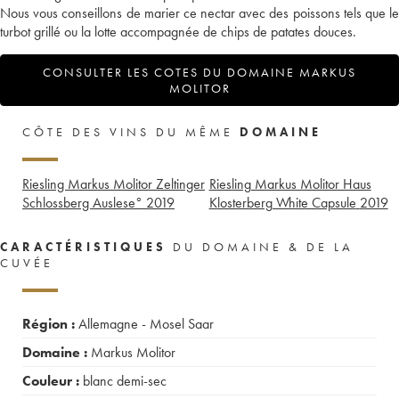
Nous vous conseillons de marier ce nectar avec des poissons tels que le
turbot grillé ou la lotte accompagnée de chips de patates douces.
CONSULTER LES COTES DU DOMAINE MARKUS
MOLITOR
CÔTE DES VINS DU MÊME
DOMAINE
Riesling Markus Molitor Zeltinger
Riesling Markus Molitor Haus
Schlossberg Auslese°
2019
Klosterberg White Capsule
2019
CARACTÉRISTIQUES
DU DOMAINE & DE LA
CUVÉE
Région :
Allemagne - Mosel Saar
Domaine :
Markus Molitor
Couleur :
blanc demi-sec