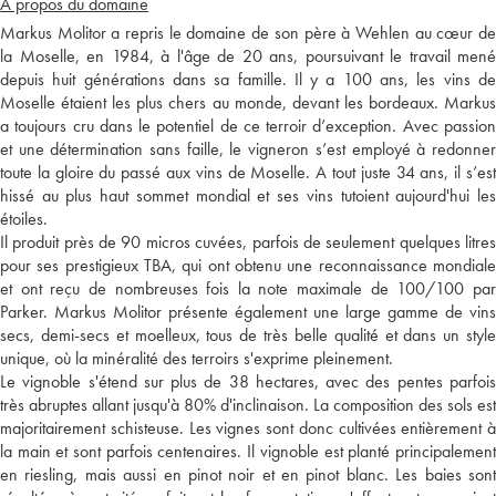
A propos du domaine
Markus Molitor a repris le domaine de son père à Wehlen au cœur de
la Moselle, en 1984, à l'âge de 20 ans, poursuivant le travail mené
depuis huit générations dans sa famille. Il y a 100 ans, les vins de
Moselle étaient les plus chers au monde, devant les bordeaux. Markus
a toujours cru dans le potentiel de ce terroir d’exception. Avec passion
et une détermination sans faille, le vigneron s’est employé à redonner
toute la gloire du passé aux vins de Moselle. A tout juste 34 ans, il s’est
hissé au plus haut sommet mondial et ses vins tutoient aujourd'hui les
étoiles.
Il produit près de 90 micros cuvées, parfois de seulement quelques litres
pour ses prestigieux TBA, qui ont obtenu une reconnaissance mondiale
et ont reçu de nombreuses fois la note maximale de 100/100 par
Parker. Markus Molitor présente également une large gamme de vins
secs, demi-secs et moelleux, tous de très belle qualité et dans un style
unique, où la minéralité des terroirs s'exprime pleinement.
Le vignoble s'étend sur plus de 38 hectares, avec des pentes parfois
très abruptes allant jusqu'à 80% d'inclinaison. La composition des sols est
majoritairement schisteuse. Les vignes sont donc cultivées entièrement à
la main et sont parfois centenaires. Il vignoble est planté principalement
en riesling, mais aussi en pinot noir et en pinot blanc. Les baies sont