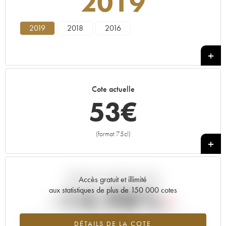
2019
2019
2018
2016
Cote actuelle
53
€
(format 75cl)
+
Tendance actuelle de la cote
Accès gratuit et illimité
-14.98%
aux statistiques de plus de 150 000 cotes
Tendance à la baisse du millésime 2019 en 2026 par rapport à
DÉTAILS DE LA COTE