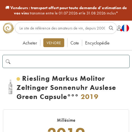
🚚
Vendeurs :
transport offert pour toute demande d’estimation de
vos vins
transmise entre le 01.07.2026 et le 31.08.2026 inclus*
Acheter
Cote
Encyclopédie
VENDRE
Riesling Markus Molitor
Zeltinger Sonnenuhr Auslese
Green Capsule°°°
2019
Millésime