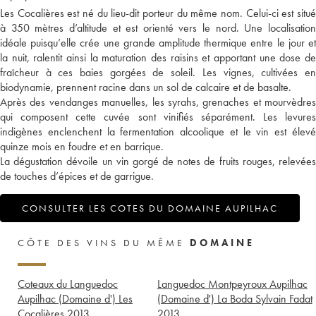
Les Cocalières est né du lieu-dit porteur du même nom. Celui-ci est situé
à 350 mètres d’altitude et est orienté vers le nord. Une localisation
idéale puisqu’elle crée une grande amplitude thermique entre le jour et
la nuit, ralentit ainsi la maturation des raisins et apportant une dose de
fraîcheur à ces baies gorgées de soleil. Les vignes, cultivées en
biodynamie, prennent racine dans un sol de calcaire et de basalte.
Après des vendanges manuelles, les syrahs, grenaches et mourvèdres
qui composent cette cuvée sont vinifiés séparément. Les levures
indigènes enclenchent la fermentation alcoolique et le vin est élevé
quinze mois en foudre et en barrique.
La dégustation dévoile un vin gorgé de notes de fruits rouges, relevées
de touches d’épices et de garrigue.
CONSULTER LES COTES DU DOMAINE AUPILHAC
CÔTE DES VINS DU MÊME
DOMAINE
Coteaux du Languedoc
Languedoc Montpeyroux Aupilhac
Aupilhac (Domaine d') Les
(Domaine d') La Boda Sylvain Fadat
Cocalières
2013
2013