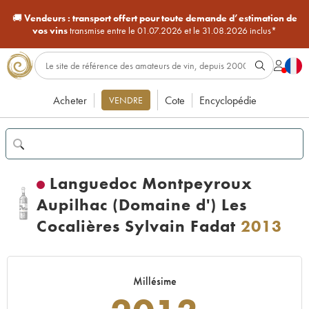
🚚
Vendeurs :
transport offert pour toute demande d’estimation de
vos vins
transmise entre le 01.07.2026 et le 31.08.2026 inclus*
Acheter
Cote
Encyclopédie
VENDRE
Languedoc Montpeyroux
Aupilhac (Domaine d') Les
Cocalières Sylvain Fadat
2013
Millésime