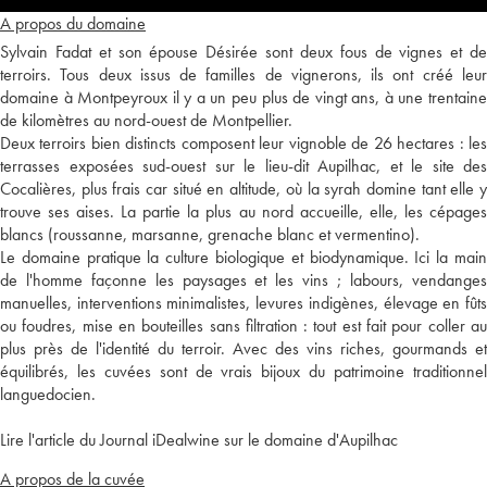
A propos du domaine
Sylvain Fadat et son épouse Désirée sont deux fous de vignes et de
terroirs. Tous deux issus de familles de vignerons, ils ont créé leur
domaine à Montpeyroux il y a un peu plus de vingt ans, à une trentaine
de kilomètres au nord-ouest de Montpellier.
Deux terroirs bien distincts composent leur vignoble de 26 hectares : les
terrasses exposées sud-ouest sur le lieu-dit Aupilhac, et le site des
Cocalières, plus frais car situé en altitude, où la syrah domine tant elle y
trouve ses aises. La partie la plus au nord accueille, elle, les cépages
blancs (roussanne, marsanne, grenache blanc et vermentino).
Le domaine pratique la culture biologique et biodynamique. Ici la main
de l'homme façonne les paysages et les vins ; labours, vendanges
manuelles, interventions minimalistes, levures indigènes, élevage en fûts
ou foudres, mise en bouteilles sans filtration : tout est fait pour coller au
plus près de l'identité du terroir. Avec des vins riches, gourmands et
équilibrés, les cuvées sont de vrais bijoux du patrimoine traditionnel
languedocien.
Lire l'article du Journal iDealwine sur le domaine d'Aupilhac
A propos de la cuvée