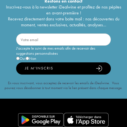
Restons en
contact
Inscrivez-vous à la newsletter iDealwine et profitez de nos pépites
en avant-première !
Recevez directement dans votre boîte mail : nos découvertes du
moment, ventes exclusives, actualités, analyses...
J'accepte le suivi de mes emails afin de recevoir des
suggestions personnalisées
Oui
Non
JE M'INSCRIS
En vous inscrivant, vous acceptez de recevoir les emails de iDealwine. Vous
pouvez vous désabonner à tout moment via le lien présent dans chaque message.