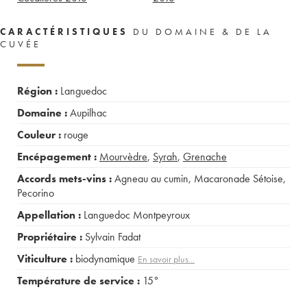
CARACTÉRISTIQUES
DU DOMAINE & DE LA
CUVÉE
Région :
Languedoc
Domaine :
Aupilhac
Couleur :
rouge
Encépagement :
Mourvèdre
,
Syrah
,
Grenache
Accords mets-vins :
Agneau au cumin
,
Macaronade Sétoise
,
Pecorino
Appellation :
Languedoc Montpeyroux
Propriétaire :
Sylvain Fadat
Viticulture :
biodynamique
En savoir plus...
Température de service :
15°