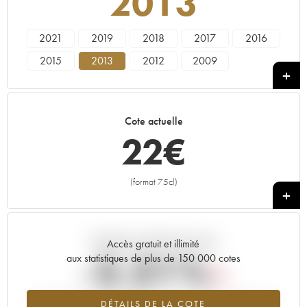
2013
2021
2019
2018
2017
2016
2015
2013
2012
2009
Cote actuelle
22
€
(format 75cl)
+
Tendance actuelle de la cote
Accès gratuit et illimité
-2.21%
aux statistiques de plus de 150 000 cotes
Tendance à la baisse du millésime 2013 en 2026 par rapport à
DÉTAILS DE LA COTE