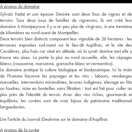
A propos du domaine
Sylvain Fadat et son épouse Désirée sont deux fous de vignes et de
terroirs. Tous deux issus de familles de vignerons, ils ont créé leur
domaine à Montpeyroux il y a un peu plus de vingt ans, à une trentaine
de kilomètres au nord-ouest de Montpellier.
Deux terroirs bien distincts composent leur vignoble de 26 hectares : les
terrasses exposées sud-ouest sur le lieu-dit Aupilhac, et le site des
Cocalières, plus frais car situé en altitude, où la syrah domine tant elle y
trouve ses aises. La partie la plus au nord accueille, elle, les cépages
blancs (roussanne, marsanne, grenache blanc et vermentino).
Le domaine pratique la culture biologique et biodynamique. Ici la main
de l'homme façonne les paysages et les vins ; labours, vendanges
manuelles, interventions minimalistes, levures indigènes, élevage en fûts
ou foudres, mise en bouteilles sans filtration : tout est fait pour coller au
plus près de l'identité du terroir. Avec des vins riches, gourmands et
équilibrés, les cuvées sont de vrais bijoux du patrimoine traditionnel
languedocien.
Lire l'article du Journal iDealwine sur le domaine d'Aupilhac
A propos de la cuvée