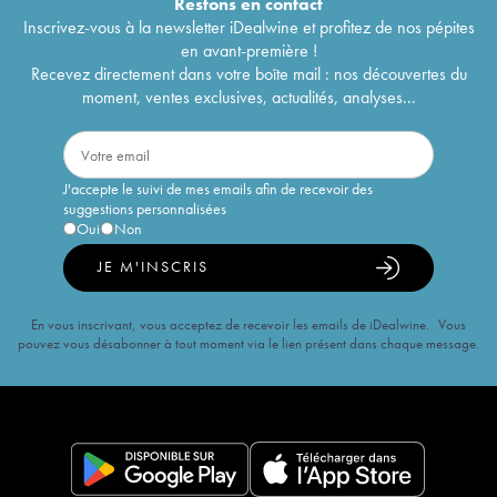
Restons en
contact
Inscrivez-vous à la newsletter iDealwine et profitez de nos pépites
en avant-première !
Recevez directement dans votre boîte mail : nos découvertes du
moment, ventes exclusives, actualités, analyses...
J'accepte le suivi de mes emails afin de recevoir des
suggestions personnalisées
Oui
Non
JE M'INSCRIS
En vous inscrivant, vous acceptez de recevoir les emails de iDealwine. Vous
pouvez vous désabonner à tout moment via le lien présent dans chaque message.