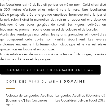
Les Cocalières est né du lieu-dit porteur du même nom. Celui-ci est situé
à 350 mètres d’altitude et est orienté vers le nord. Une localisation
idéale puisqu’elle crée une grande amplitude thermique entre le jour et
la nuit, ralentit ainsi la maturation des raisins et apportant une dose de
fraîcheur à ces baies gorgées de soleil. Les vignes, cultivées en
biodynamie, prennent racine dans un sol de calcaire et de basalte.
Après des vendanges manuelles, les syrahs, grenaches et mourvèdres
qui composent cette cuvée sont vinifiés séparément. Les levures
indigènes enclenchent la fermentation alcoolique et le vin est élevé
quinze mois en foudre et en barrique.
La dégustation dévoile un vin gorgé de notes de fruits rouges, relevées
de touches d’épices et de garrigue.
CONSULTER LES COTES DU DOMAINE AUPILHAC
CÔTE DES VINS DU MÊME
DOMAINE
Coteaux du Languedoc Aupilhac
Languedoc Aupilhac (Domaine d')
(Domaine d') Les Cocalières
Les Cocalières Sylvain Fadat
2015
2015