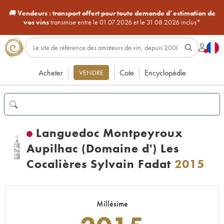
🚚
Vendeurs :
transport offert pour toute demande d’estimation de
vos vins
transmise entre le 01.07.2026 et le 31.08.2026 inclus*
Acheter
Cote
Encyclopédie
VENDRE
Languedoc Montpeyroux
Aupilhac (Domaine d') Les
Cocalières Sylvain Fadat
2015
Millésime