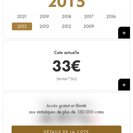
2015
2021
2019
2018
2017
2016
2015
2013
2012
2009
Cote actuelle
33
€
(format 75cl)
+
Tendance actuelle de la cote
Accès gratuit et illimité
-4.91%
aux statistiques de plus de 150 000 cotes
Tendance à la baisse du millésime 2015 en 2026 par rapport à
DÉTAILS DE LA COTE