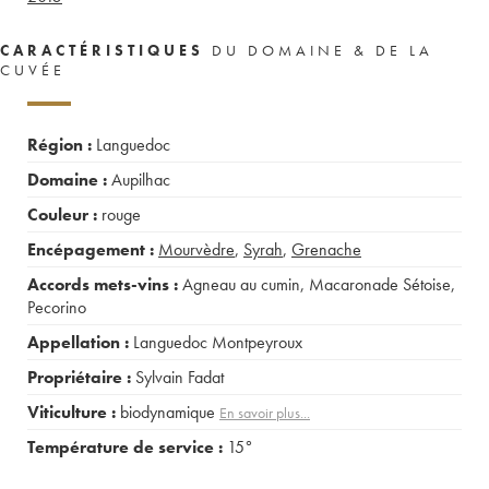
CARACTÉRISTIQUES
DU DOMAINE & DE LA
CUVÉE
Région :
Languedoc
Domaine :
Aupilhac
Couleur :
rouge
Encépagement :
Mourvèdre
,
Syrah
,
Grenache
Accords mets-vins :
Agneau au cumin
,
Macaronade Sétoise
,
Pecorino
Appellation :
Languedoc Montpeyroux
Propriétaire :
Sylvain Fadat
Viticulture :
biodynamique
En savoir plus...
Température de service :
15°