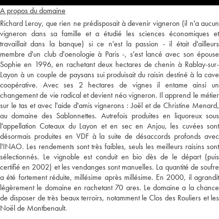
A propos du domaine
Richard Leroy, que rien ne prédisposait à devenir vigneron (il n'a aucun
vigneron dans sa famille et a étudié les sciences économiques et
travaillait dans la banque) si ce n'est la passion - il était d'ailleurs
membre d'un club d'oenologie à Paris -, s'est lancé avec son épouse
Sophie en 1996, en rachetant deux hectares de chenin à Rablay-sur-
Layon à un couple de paysans sui produisait du raisin destiné à la cave
coopérative. Avec ses 2 hectares de vignes il entame ainsi un
changement de vie radical et devient néo vigneron. Il apprend le métier
sur le tas et avec l'aide d'amis vignerons : Joël et de Christine Menard,
au domaine des Sablonnettes. Autrefois produites en liquoreux sous
l'appellation Coteaux du Layon et en sec en Anjou, les cuvées sont
désormais produites en VDF à la suite de désaccords profonds avec
l'INAO. Les rendements sont très faibles, seuls les meilleurs raisins sont
sélectionnés. Le vignoble est conduit en bio dès de le départ (puis
certifié en 2002) et les vendanges sont manuelles. La quantité de soufre
a été fortement réduite, millésime après millésime. En 2000, il agrandit
légèrement le domaine en rachetant 70 ares. Le domaine a la chance
de disposer de très beaux terroirs, notamment le Clos des Rouliers et les
Noël de Montbenault.