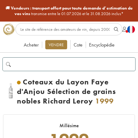
🚚
Vendeurs :
transport offert pour toute demande d’estimation de
vos vins
transmise entre le 01.07.2026 et le 31.08.2026 inclus*
Acheter
Cote
Encyclopédie
VENDRE
Coteaux du Layon Faye
d'Anjou Sélection de grains
nobles Richard Leroy
1999
Millésime