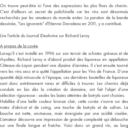
On trouve peut-être ici l'une des expressions les plus fines du chenin.
C'est d'ailleurs un secret de polichinelle car les vins sont désormais
recherchés par les amateurs du monde entier. La parution de la bande
dessinée, "Les ignorants" d'Etienne Davodeau en 2011, y a contribué.
Lire l'article du Journal iDealwine sur Richard Leroy
A propos de la cuvée
Lorsqu’il s’est installé en 1996 sur son terroir de schistes gréseux et de
rhyolites, Richard Leroy a d’abord produit des liquoreux en appellation
Côteaux-du-Layon pendant une dizaine d’années. Il s’est ensuite tourné
vers les vins secs et a quitté l’appellation pour les Vins de France. D’une
quantité déjà minuscule à l’époque, ces dernières bouteilles de liquoreux
sont donc extrêmement rares et difficiles à trouver. Les chenins déjà
conduits en bio dès la création du domaine, ont fait l’objet d’une
sélection rigoureuse : seules les baies atteintes de botrytis sont choisies.
Habillée d’une belle couleur bronze clair, cette cuvée s’ouvre sur des
notes d’abricot et de coing, une touche de botrytis et de safran. La
bouche est nette, onctueuse, mais énergisée par une acidité ciselée.
L’amateur découvre une impression de grande complexité qui débouche
sur une finale longue et fraîche. Voici donc un grand vin, au long