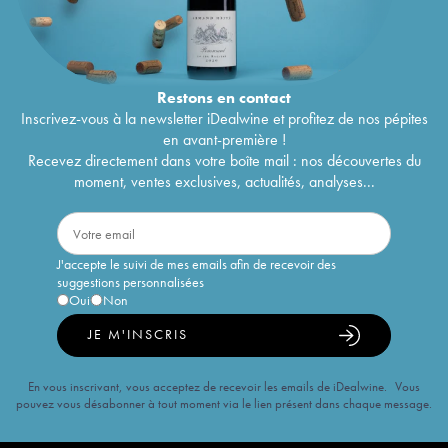
Restons en
contact
Inscrivez-vous à la newsletter iDealwine et profitez de nos pépites
en avant-première !
Recevez directement dans votre boîte mail : nos découvertes du
moment, ventes exclusives, actualités, analyses...
J'accepte le suivi de mes emails afin de recevoir des
suggestions personnalisées
Oui
Non
JE M'INSCRIS
En vous inscrivant, vous acceptez de recevoir les emails de iDealwine. Vous
pouvez vous désabonner à tout moment via le lien présent dans chaque message.