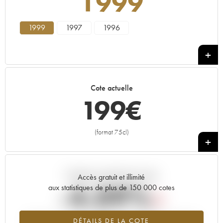
1999
1999
1997
1996
Cote actuelle
199
€
(format 75cl)
+
Tendance actuelle de la cote
Accès gratuit et illimité
-4.09%
aux statistiques de plus de 150 000 cotes
Tendance à la baisse du millésime 1999 en 2026 par rapport à
DÉTAILS DE LA COTE