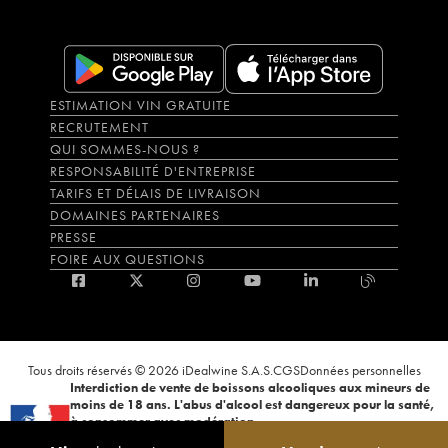
ESTIMATION VIN GRATUITE
RECRUTEMENT
QUI SOMMES-NOUS ?
RESPONSABILITÉ D'ENTREPRISE
TARIFS ET DÉLAIS DE LIVRAISON
DOMAINES PARTENAIRES
PRESSE
FOIRE AUX QUESTIONS
Tous droits réservés © 2026 iDealwine S.A.S.
CGS
Données personnelles
Interdiction de vente de boissons alcooliques aux mineurs de
moins de 18 ans. L'abus d'alcool est dangereux pour la santé,
à consommer avec modération.
La preuve de majorité de l'acheteur est exigée au moment de la vente en