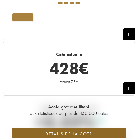
----
----
Cote actuelle
428
€
(format 75cl)
+
Accès gratuit et illimité
Tendance actuelle de la cote
aux statistiques de plus de 150 000 cotes
+3.52%
DÉTAILS DE LA COTE
Tendance à la hausse du millésime ---- en 2026 par rapport à 2025