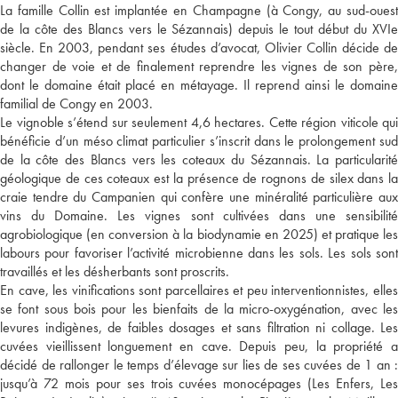
La famille Collin est implantée en Champagne (à Congy, au sud-ouest
de la côte des Blancs vers le Sézannais) depuis le tout début du XVIe
siècle. En 2003, pendant ses études d’avocat, Olivier Collin décide de
changer de voie et de finalement reprendre les vignes de son père,
dont le domaine était placé en métayage. Il reprend ainsi le domaine
familial de Congy en 2003.
Le vignoble s’étend sur seulement 4,6 hectares. Cette région viticole qui
bénéficie d’un méso climat particulier s’inscrit dans le prolongement sud
de la côte des Blancs vers les coteaux du Sézannais. La particularité
géologique de ces coteaux est la présence de rognons de silex dans la
craie tendre du Campanien qui confère une minéralité particulière aux
vins du Domaine. Les vignes sont cultivées dans une sensibilité
agrobiologique (en conversion à la biodynamie en 2025) et pratique les
labours pour favoriser l’activité microbienne dans les sols. Les sols sont
travaillés et les désherbants sont proscrits.
En cave, les vinifications sont parcellaires et peu interventionnistes, elles
se font sous bois pour les bienfaits de la micro-oxygénation, avec les
levures indigènes, de faibles dosages et sans filtration ni collage. Les
cuvées vieillissent longuement en cave. Depuis peu, la propriété a
décidé de rallonger le temps d’élevage sur lies de ses cuvées de 1 an :
jusqu’à 72 mois pour ses trois cuvées monocépages (Les Enfers, Les