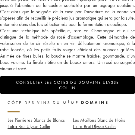
jusqu’à l’obtention de la couleur souhaitée par un pigeage quotidien.
C’est alors que la saignée de la cuve par l’ouverture de la vanne va
s’opérer afin de recueillir le précieux jus aromatique qui sera par la suite,
entonnée dans des futs sélectionnés pour la fermentation alcoolique.
C’est une technique très spécifique, rare en Champagne et qui se
distingue de la méthode du rosé d’assemblage. Cette démarche de
valorisation du terroir résulte en un vin délicatement aromatique, à la
robe foncée, où les petits fruits rouges côtoient des nuances grillées.
Animée de fines bulles, la bouche se montre fraîche, gourmande, d’un
beau volume. La finale s’étire en de beaux amers. Un rosé de saignée
vineux et racé.
CONSULTER LES COTES DU DOMAINE ULYSSE
COLLIN
CÔTE DES VINS DU MÊME
DOMAINE
Les Pierrières Blancs de Blancs
Les Maillons Blanc de Noirs
Extra-Brut Ulysse Collin
Extra-Brut Ulysse Collin