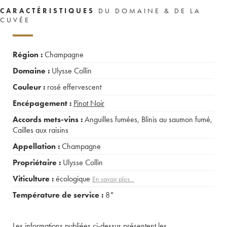
CARACTÉRISTIQUES
DU DOMAINE & DE LA
CUVÉE
Région :
Champagne
Domaine :
Ulysse Collin
Couleur :
rosé effervescent
Encépagement :
Pinot Noir
Accords mets-vins :
Anguilles fumées
,
Blinis au saumon fumé
,
Cailles aux raisins
Appellation :
Champagne
Propriétaire :
Ulysse Collin
Viticulture :
écologique
En savoir plus...
Température de service :
8°
Les informations publiées ci-dessus présentent les