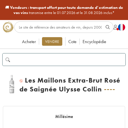
🚚
Vendeurs :
transport offert pour toute demande d’estimation de
vos vins
transmise entre le 01.07.2026 et le 31.08.2026 inclus*
Acheter
Cote
Encyclopédie
VENDRE
Les Maillons Extra-Brut Rosé
H
de Saignée Ulysse Collin
----
Millésime