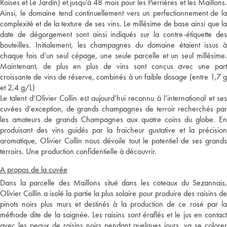
Roises et Le Jardin) et jusqu’à 48 mois pour les Pierrières et les Maillons.
Ainsi, le domaine tend continuellement vers un perfectionnement de la
complexité et de la texture de ses vins. Le millésime de base ainsi que la
date de dégorgement sont ainsi indiqués sur la contre-étiquette des
bouteilles. Initialement, les champagnes du domaine étaient issus à
chaque fois d’un seul cépage, une seule parcelle et un seul millésime.
Maintenant, de plus en plus de vins sont conçus avec une part
croissante de vins de réserve, combinés à un faible dosage (entre 1,7 g
et 2,4 g/L)
Le talent d’Olivier Collin est aujourd’hui reconnu à l’international et ses
cuvées d’exception, de grands champagnes de terroir recherchés par
les amateurs de grands Champagnes aux quatre coins du globe. En
produisant des vins guidés par la fraicheur gustative et la précision
aromatique, Olivier Collin nous dévoile tout le potentiel de ses grands
terroirs. Une production confidentielle à découvrir.
A propos de la cuvée
Dans la parcelle des Maillons situé dans les coteaux du Sezannais,
Olivier Collin a isolé la partie la plus solaire pour produire des raisins de
pinots noirs plus murs et destinés à la production de ce rosé par la
méthode dite de la saignée. Les raisins sont éraflés et le jus en contact
avec les peaux de raisins noirs pendant quelques jours, va se colorer